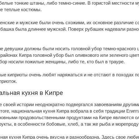
белые тонкие штаны, либо темно-синие. В гористой местности 
ие теплые костюмы.
нские и мужские были очень схожими, их основное различие со
убашка была длиннее мужской. Поверх рубашек надевали разно
е девушки должны были носить головной убор темно-красного ц
районах Кипра головной убор был оливкового или зеленого цве
бор носили пожилые женщины, либо те, кто был в трауре.
е киприоты очень любят наряжаться и не отстают в походах по
приоток.
льная кухня в Кипре
е своей истории неоднократно подвергался завоеваниям другим
тоге, национальная кухня Кипра вобрала в себя традиции Египта
новными продовольственными продуктами на Кипре являются о
укты, в особенности бобовые, хлеб, а так же рыба и морепроду
ная кухня Кипра очень вкусна и разнообразна. Здесь свое люб