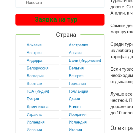
туристичес
Новости
дороге. Ст
Англии, к 
Заявка на тур
Самым деш
маршруток 
Страна
Среди тури
Абхазия
Австралия
из любого 
Австрия
Англия
тарифа: дн
Андорра
Бали (Индонезия)
Белоруссия
Бельгия
Если тури
необходимо
Болгария
Венгрия
отдыхающе
Вьетнам
Германия
ГОА (Индия)
Голландия
Лучше все
Греция
Дания
честной. П
дороже авт
Доминикана
Египет
до 10 чело
Израиль
Иордания
Ирландия
Исландия
Электр
Испания
Италия