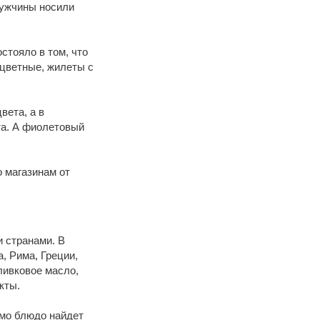
мужчины носили
стояло в том, что
цветные, жилеты с
вета, а в
та. А фиолетовый
 магазинам от
и странами. В
, Рима, Греции,
ливковое масло,
кты.
имо блюдо найдет