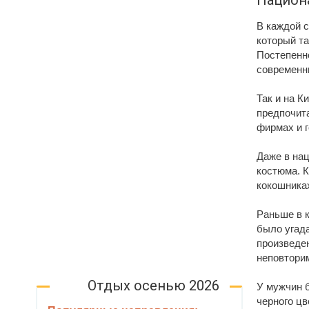
Национ
В каждой 
который та
Постепенно
современн
Так и на 
предпочит
фирмах и 
Даже в на
костюма. К
кокошника
Раньше в 
было угада
произведе
неповтори
Отдых осенью 2026
У мужчин 
черного ц