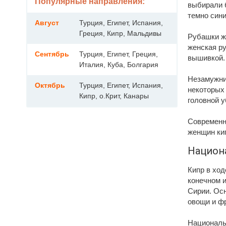
Популярные направления:
выбирали 
темно син
Август
Турция, Египет, Испания,
Греция, Кипр, Мальдивы
Рубашки же
женская р
Сентябрь
Турция, Египет, Греция,
вышивкой.
Италия, Куба, Болгария
Незамужни
Октябрь
Турция, Египет, Испания,
некоторых 
Кипр, о.Крит, Канары
головной у
Современны
женщин ки
Национа
Кипр в ход
конечном и
Сирии. Ос
овощи и фр
Националь