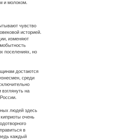
м и молоком.
пытывают чувство
говековой историей.
ции, изменяют
амобытность
х поселениях, но
нщинам достаются
бизнесмен, среди
исключительно
 взглянуть на
 России.
нных людей здесь
 киприоты очень
лодотворного
правиться в
 ведь каждый