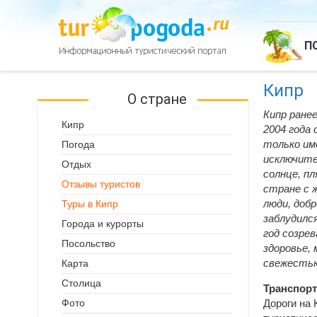
П
Кипр
О стране
Кипр ранее
Кипр
2004 года
только им
Погода
исключите
Отдых
солнце, п
Отзывы туристов
стране с 
люди, доб
Туры в Кипр
заблудилс
Города и курорты
год созре
Посольство
здоровье,
свежестью
Карта
Столица
Транспорт
Дороги на 
Фото