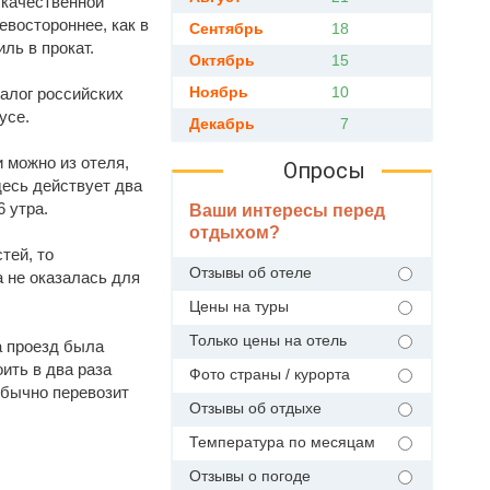
 качественной
евостороннее, как в
Сентябрь
18
ль в прокат.
Октябрь
15
Ноябрь
10
алог российских
усе.
Декабрь
7
 можно из отеля,
Опросы
десь действует два
6 утра.
Ваши интересы перед
отдыхом?
тей, то
Отзывы об отеле
а не оказалась для
Цены на туры
Только цены на отель
а проезд была
ить в два раза
Фото страны / курорта
обычно перевозит
Отзывы об отдыхе
Температура по месяцам
Отзывы о погоде