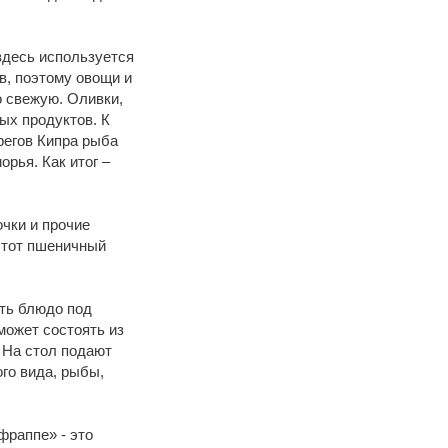
 здесь используется
в, поэтому овощи и
о свежую. Оливки,
ых продуктов. К
регов Кипра рыба
рья. Как итог –
очки и прочие
этот пшеничный
ть блюдо под
может состоять из
 На стол подают
го вида, рыбы,
фраппе» - это