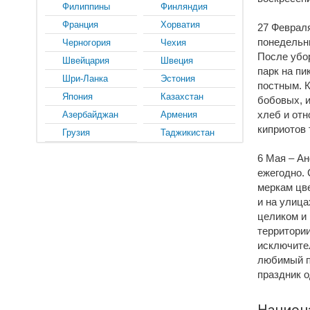
Филиппины
Финляндия
Франция
Хорватия
27 Февраля
понедельни
Черногория
Чехия
После убор
Швейцария
Швеция
парк на пи
Шри-Ланка
Эстония
постным. К
Япония
Казахстан
бобовых, 
хлеб и от
Азербайджан
Армения
киприотов 
Грузия
Таджикистан
6 Мая – Ан
ежегодно. 
меркам цве
и на улиц
целиком и
территории
исключител
любимый пр
праздник о