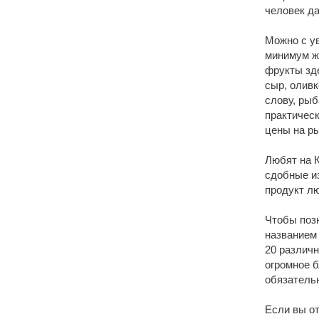
человек д
Можно с ув
минимум жи
фрукты зд
сыр, оливк
слову, рыб
практическ
цены на р
Любят на К
сдобные из
продукт л
Чтобы поз
названием 
20 различ
огромное 
обязатель
Если вы от