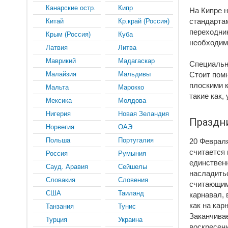
Канарские остр.
Кипр
На Кипре н
стандартам
Китай
Кр.край (Россия)
переходни
Крым (Россия)
Куба
необходим
Латвия
Литва
Маврикий
Мадагаскар
Специальн
Малайзия
Мальдивы
Стоит помн
плоскими 
Мальта
Марокко
такие как, 
Мексика
Молдова
Нигерия
Новая Зеландия
Праздн
Норвегия
ОАЭ
Польша
Португалия
20 Февраля
считается
Россия
Румыния
единственн
Сауд. Аравия
Сейшелы
насладить
Словакия
Словения
считающим
США
Таиланд
карнавал, 
как на кар
Танзания
Тунис
Заканчива
Турция
Украина
воскресени