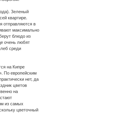
года). Зеленый
сей квартире.
ья отправляются в
аивают максимально
 берут блюдо из
ще очень любят
хлеб среди
тся на Кипре
». По европейским
рактически нет, да
аздник цветов
венно на
астают
им из самых
оскольку цветочный