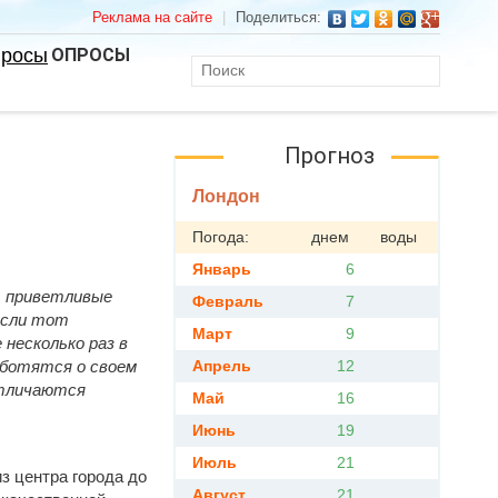
Реклама на сайте
|
Поделиться:
ОПРОСЫ
Прогноз
Лондон
Погода:
днем
воды
Январь
6
ь приветливые
Февраль
7
если тот
Март
9
несколько раз в
аботятся о своем
Апрель
12
отличаются
Май
16
Июнь
19
Июль
21
з центра города до
Август
21