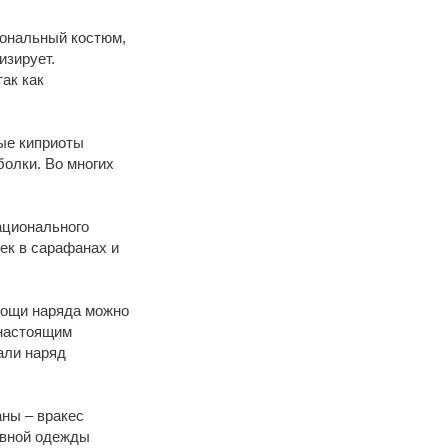
иональный костюм,
изирует.
ак как
ые киприоты
олки. Во многих
ационального
шек в сарафанах и
мощи наряда можно
 настоящим
али наряд
ны – вракес
евной одежды