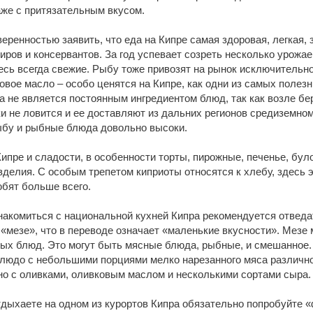
аже с притязательным вкусом.
еренностью заявить, что еда на Кипре самая здоровая, легкая,
ров и консервантов. За год успевает созреть несколько урожае
есь всегда свежие. Рыбу тоже привозят на рынок исключительн
овое масло – особо ценятся на Кипре, как одни из самых полезн
а не является постоянным ингредиентом блюд, так как возле бе
и не ловится и ее доставляют из дальних регионов средиземномо
ыбу и рыбные блюда довольно высоки.
ипре и сладости, в особенности торты, пирожные, печенье, бул
делия. С особым трепетом киприоты относятся к хлебу, здесь 
юбят больше всего.
накомиться с национальной кухней Кипра рекомендуется отведа
«мезе», что в переводе означает «маленькие вкусности». Мезе 
ных блюд. Это могут быть мясные блюда, рыбные, и смешанное.
блюдо с небольшими порциями мелко нарезанного мяса различно
но с оливками, оливковым маслом и несколькими сортами сыра.
дыхаете на одном из курортов Кипра обязательно попробуйте «