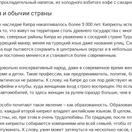
прохладительный напиток, из холодного взбитого кофе с сахаро
я и обычии страны
е наследие Кипра накапливалось более 9 000 лет. Киприоты ис
а то, что живут на территории столь древнего государства с мно
ию, северные районы Кипра из уважению к соседней стране Тур
урецкий манер, меняя на турецкий язык даже названия улиц. С
а еще пытаются сохранить в центральных округах и в небольши
ни постоянно меняется и становится более современным.
довольно консервативный народ, даже в современное время же
оме и детях. Такие профессии, как предприниматель, политик, 
ктически не развиты. К слову, на Кипре до сих пор действуют 
фейни и клубы, куда женщинам вход строго воспрещен. Но если
автомобилей, то здесь женщин за рулем гораздо больше, чем в
особо почитают такое явление – как образованность. Образова
о, каждый второй киприот владеет английским языком. В целом,
тны, но, при этом и очень трудолюбивы. По традиции, после п
ня киприоты собираются компаниями или всей семьей, чтобы от
отужинать. К слову, ужин может затянуться на несколько часов,