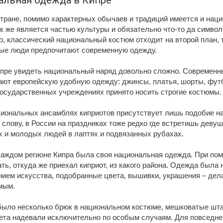
альная одежда в Кипре
стране, помимо характерных обычаев и традиций имеется и нац
к же является частью культуры и обязательно что-то да символ
, классический национальный костюм отходит на второй план, т
ые люди предпочитают современную одежду.
Кипре увидеть национальный наряд довольно сложно. Современн
ают европейскую удобную одежду: джинсы, платья, шорты, футб
государственных учреждениях принято носить строгие костюмы.
циональных ансамблях киприотов присутствует лишь подобие н
 слову, в России на праздниках тоже редко где встретишь деву
х и молодых людей в лаптях и подвязанных рубахах.
каждом регионе Кипра была своя национальная одежда. При по
ть, откуда же приехал киприот, из какого района. Одежда была
нием искусства, подобранные цвета, вышивки, украшения – дел
мым.
было несколько брюк в национальном костюме, мешковатые шта
вета надевали исключительно по особым случаям. Для повседн