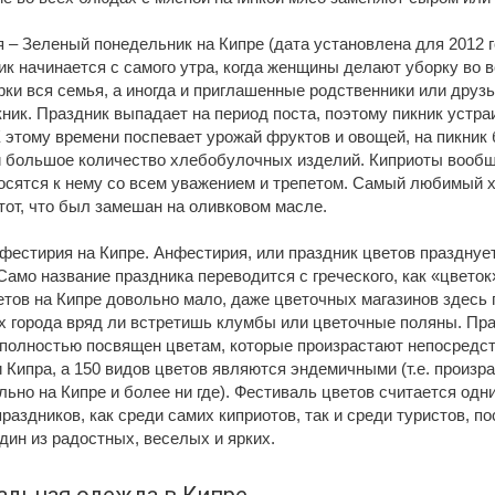
 – Зеленый понедельник на Кипре (дата установлена для 2012 
к начинается с самого утра, когда женщины делают уборку во в
ки вся семья, а иногда и приглашенные родственники или друз
кник. Праздник выпадает на период поста, поэтому пикник устр
 этому времени поспевает урожай фруктов и овощей, на пикник
и большое количество хлебобулочных изделий. Киприоты вооб
носятся к нему со всем уважением и трепетом. Самый любимый 
тот, что был замешан на оливковом масле.
фестирия на Кипре. Анфестирия, или праздник цветов празднуе
Само название праздника переводится с греческого, как «цветок
тов на Кипре довольно мало, даже цветочных магазинов здесь п
ах города вряд ли встретишь клумбы или цветочные поляны. Пр
 полностью посвящен цветам, которые произрастают непосредст
 Кипра, а 150 видов цветов являются эндемичными (т.е. произр
ьно на Кипре и более ни где). Фестиваль цветов считается одн
аздников, как среди самих киприотов, так и среди туристов, п
дин из радостных, веселых и ярких.