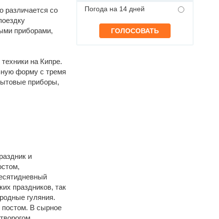
Погода на 14 дней
но различается со
поездку
выми приборами,
техники на Кипре.
ьную форму с тремя
бытовые приборы,
раздник и
остом,
десятидневный
ких праздников, так
ародные гуляния.
 постом. В сырное
творогом.