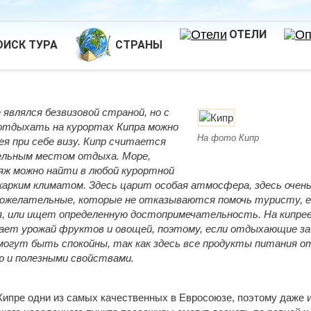
ОТЕЛИ
ОИСК ТУРА
СТРАНЫ
 являлся безвизовой страной, но с
 отдыхать на курортах Кипра можно
На фото Кипр
ея при себе визу. Кипр считается
льным местом отдыха. Море,
ляж можно найти в любой курортной
жарким климатом. Здесь царит особая атмосфера, здесь очен
рожелательные, которые не отказываются помочь туристу, 
я, или ищет определенную достопримечательность. На кипрее 
вает урожай фруктов и овощей, поэтому, если отдыхающие з
 могут быть спокойны, так как здесь все продукты питания 
 и полезными свойствами.
Кипре одни из самых качественных в Евросоюзе, поэтому даже и