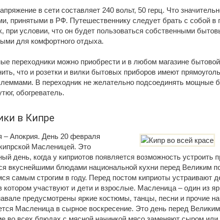
апряжение в сети составляет 240 вольт, 50 герц. Что значитель
и, принятыми в РФ. Путешественнику следует брать с собой в 
к, при условии, что он будет пользоваться собственными быто
ыми для комфортного отдыха.
ые переходники можно приобрести и в любом магазине бытовой 
ить, что и розетки и вилки бытовых приборов имеют прямоугол
клеммами. В переходник не желательно подсоединять мощные 
утюг, обогреватель.
ики в Кипре
 – Апокрия. День 20 февраля
 кипрской Масленицей. Это
ый день, когда у киприотов появляется возможность устроить п
ся вкуснейшими блюдами национальной кухни перед Великим п
ся самым строгим в году. Перед постом киприоты устраивают 
в котором участвуют и дети и взрослые. Масленица – один из яр
навале предусмотрены яркие костюмы, танцы, песни и прочие н
ется Масленица в сырное воскресение. Это день перед Великим
е во всех блюдах с мясной начинкой мясо заменяют сыром или 