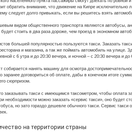
кого населенного пункта пассажиры смогут доехать по ровной и
оит обратить внимание, что движение на Кипре исключительно л
чему следует долго привыкать, если вы решитесь взять автомоби
евым видом общественного транспорта являются автобусы, ан
будет стоить в два раза дороже, чем проезд в экономном автоб
стов большей популярностью пользуются такси. Заказать такси
ресторана и магазина, а так же поймать автомобиль на улице. З
евной с 6 утра и до 20:30 вечера, и ночной – с 20:30 вечера и до 
ст собирается нанять машину для осмотра достопримечательнос
 заранее договориться об оплате, дабы в конечном итоге сумм
го сюрпризом.
го заказывать такси с имеющимся таксометром, чтобы оплата з
ри необходимости можно заказать «сервис такси», оно будет сто
обуса, но зато гораздо дешевле обычного такси. Сервис такси 
век.
ичество на территории страны