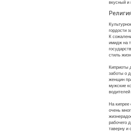
вкусный и 
Религи
Культурно
гордости з
К сожален
имидж на т
государств
стиль жиз
Киприоты 
заботы о д
женщин пра
мужские ко
водителей 
На кипрее 
очень мног
жизнерадос
рабочего д
таверну и 