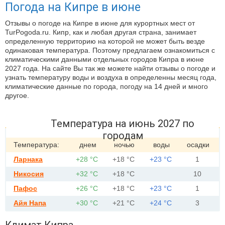
Погода на Кипре в июне
Отзывы о погоде на Кипре в июне для курортных мест от
TurPogoda.ru. Кипр, как и любая другая страна, занимает
определенную территорию на которой не может быть везде
одинаковая температура. Поэтому предлагаем ознакомиться с
климатическими данными отдельных городов Кипра в июне
2027 года. На сайте Вы так же можете найти отзывы о погоде и
узнать температуру воды и воздуха в определенны месяц года,
климатические данные по города, погоду на 14 дней и много
другое.
Температура на июнь 2027 по
городам
Температура:
днем
ночью
воды
осадки
Ларнака
+28 °С
+18 °С
+23 °С
1
Никосия
+32 °С
+18 °С
10
Пафос
+26 °С
+18 °С
+23 °С
1
Айя Напа
+30 °С
+21 °С
+24 °С
3