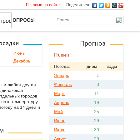
Реклама на сайте
|
Поделиться:
ОПРОСЫ
Прогноз
 осадки
Июнь
Пекин
Декабрь
Погода:
днем
воды
Январь
1
Февраль
3
ак и любая другая
 одинаковая
Март
11
отдельных городов
узнать температуру
Апрель
19
погоду на 14 дней и
Май
25
Июнь
29
ам
Июль
30
Август
29