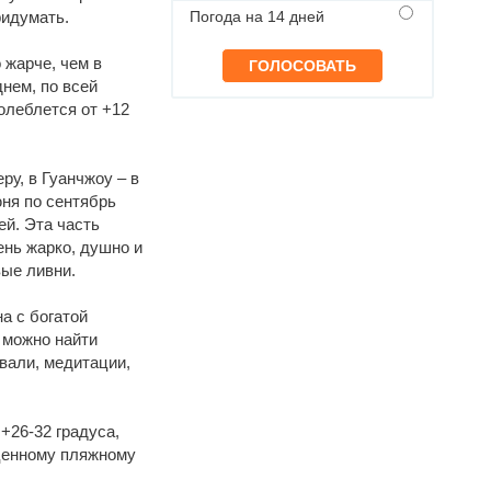
ридумать.
Погода на 14 дней
 жарче, чем в
днем, по всей
олеблется от +12
ру, в Гуанчжоу – в
юня по сентябрь
ей. Эта часть
ень жарко, душно и
вые ливни.
а с богатой
 можно найти
вали, медитации,
+26-32 градуса,
оценному пляжному