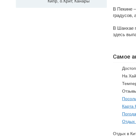
Кипр, о.Крит, Канары
В Пекине –
градусов, 
В Шанхае г
здесь выпа
Самое а
Достоп
На Хай
Темпер
Отзывы
Посоль
Карта 
Погода
Отдых 
Отдых в Ки