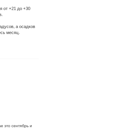
я от +21 до +30
в.
адусов, а осадков
есь месяц.
е это сентябрь и