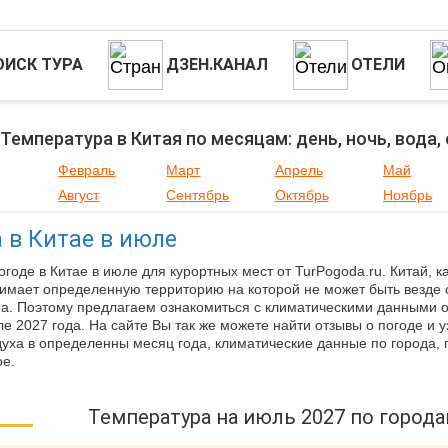
ОИСК ТУРА
ДЗЕН.КАНАЛ
ОТЕЛИ
Температура в Китая по месяцам: день, ночь, вода,
Февраль
Март
Апрель
Май
Август
Сентябрь
Октябрь
Ноябрь
 в Китае в июле
огоде в Китае в июле для курортных мест от TurPogoda.ru. Китай, к
нимает определенную территорию на которой не может быть везде
а. Поэтому предлагаем ознакомиться с климатическими данными 
ле 2027 года. На сайте Вы так же можете найти отзывы о погоде и 
духа в определенны месяц года, климатические данные по города, 
ое.
Температура на июль 2027 по город