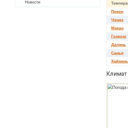
Новости
Темпера
Пекин
Чэндэ
Макао
Гонконг
Далянь
Санья
Хайнань
Климат