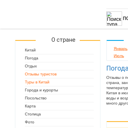
П
О стране
Январь
Китай
Июль
Погода
Отдых
Погода
Отзывы туристов
Отзывы о п
Туры в Китай
страна, за
температур
Города и курорты
Китая в ию
Посольство
воды и воз
много друг
Карта
Столица
Фото