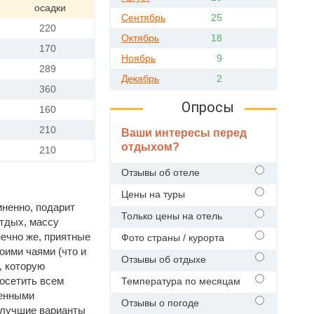
осадки
Сентябрь
25
220
Октябрь
18
170
Ноябрь
9
289
Декабрь
2
360
Опросы
160
210
Ваши интересы перед
отдыхом?
210
Отзывы об отеле
Цены на туры
мненно, подарит
Только цены на отель
тдых, массу
нечно же, приятные
Фото страны / курорта
оими чаями (что и
Отзывы об отдыхе
, которую
осетить всем
Температура по месяцам
венными
Отзывы о погоде
 лучшие варианты