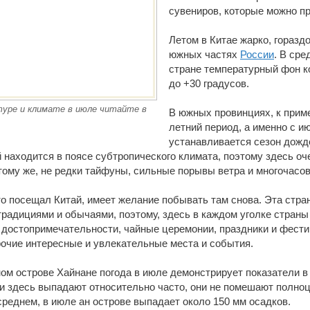
сувениров, которые можно п
Летом в Китае жарко, гораздо
южных частях
России
. В сре
стране температурный фон к
до +30 градусов.
уре и климате в июле читайте в
В южных провинциях, к приме
летний период, а именно с и
устанавливается сезон дожд
 находится в поясе субтропического климата, поэтому здесь оч
тому же, не редки тайфуны, сильные порывы ветра и многочасо
о посещал Китай, имеет желание побывать там снова. Эта стран
традициями и обычаями, поэтому, здесь в каждом уголке страны
 достопримечательности, чайные церемонии, праздники и фести
рочие интересные и увлекательные места и события.
ом острове Хайнане погода в июле демонстрирует показатели в 
ки здесь выпадают относительно часто, они не помешают полн
среднем, в июле ан острове выпадает около 150 мм осадков.