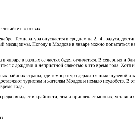
е читайте в отзывах
абре. Температура опускается в среднем на 2...4 градуса, достиг
рвый месяц зимы. Погоду в Молдове в январе можно попытаться на
а в январе в разных ее частях будет отличаться. В северных и б
титься с дождями и неприятной слякотью в это время года. Хотя 
ных районах страны, где температура держится ниже нулевой отм
 доставляют туристам и жителям Молдовы немало неудобств. В эт
время года.
а редко впадает в крайности, чем и привлекает многих, уставши
я: