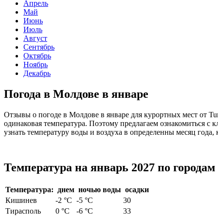
Апрель
Май
Июнь
Июль
Август
Сентябрь
Октябрь
Ноябрь
Декабрь
Погода в Молдове в январе
Отзывы о погоде в Молдове в январе для курортных мест от Tu
одинаковая температура. Поэтому предлагаем ознакомиться с 
узнать температуру воды и воздуха в определенны месяц года, 
Температура на январь 2027 по городам
Температура:
днем
ночью
воды
осадки
Кишинев
-2 °С
-5 °С
30
Тирасполь
0 °С
-6 °С
33