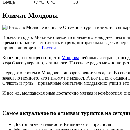
Бэлць
+7 °С
-6 °С
33
Климат Молдовы
О температуре и климате в январ
В начале года в Молдове становится немного холоднее, чем в дек
время останавливает слякоть и грязь, которая была здесь в пе
привыкли видеть в
России
.
Конечно, несмотря на то, что
Молдова
небольшая страна, погод
куда более уверенно, чем на юге. На севере редко можно встре
Нередким гостем в Молдове в январе являются осадки. В север
зачастую немного, что никому не мешает. А вот на юге осадки
Слякоть и грязь – привычные обитатели молдавских улиц в это 
И все же, молдавская зима достаточно мягкая и комфортная, он
Самое актуальное по отзывам туристов на сегодн
Достопримечательности Кишинева и Тирасполя
Молдова – самая не популярная страна среди туристов