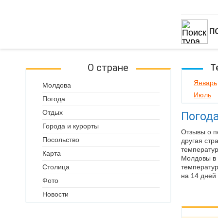
П
О стране
Т
Январь
Молдова
Июль
Погода
Отдых
Погода
Города и курорты
Отзывы о п
Посольство
другая стр
температур
Карта
Молдовы в 
Столица
температур
на 14 дней 
Фото
Новости