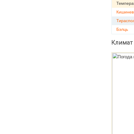
Темпера
Кишинев
Тираспо
Бэлць
Климат