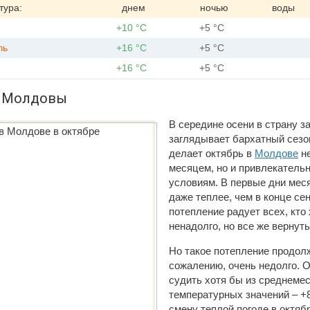
тура:
днем
ночью
воды
+10 °С
+5 °С
ль
+16 °С
+5 °С
+16 °С
+5 °С
 Молдовы
В середине осени в страну з
заглядывает бархатный сезон
делает октябрь в
Молдове
не
месяцем, но и привлекатель
условиям. В первые дни мес
даже теплее, чем в конце се
потепление радует всех, кто
ненадолго, но все же вернут
Но такое потепление продолж
сожалению, очень недолго. 
судить хотя бы из среднеме
температурных значений – +8
смену теплой погоде в октябр