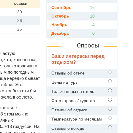
осадки
Сентябрь
16
30
Октябрь
10
26
Ноябрь
4
26
Декабрь
0
Опросы
ачастую
Ваши интересы перед
, что, конечно же,
отдыхом?
 только красивым
ным по погодным
Отзывы об отеле
яца нередко бывает
Цены на туры
нтября. Это
 хотел бы хотя бы
Только цены на отель
ь желанное лето.
Фото страны / курорта
ается, к
Отзывы об отдыхе
Об этом можно
Температура по месяцам
сячных
...+13 градусов. На
Отзывы о погоде
е, точнее сказать,