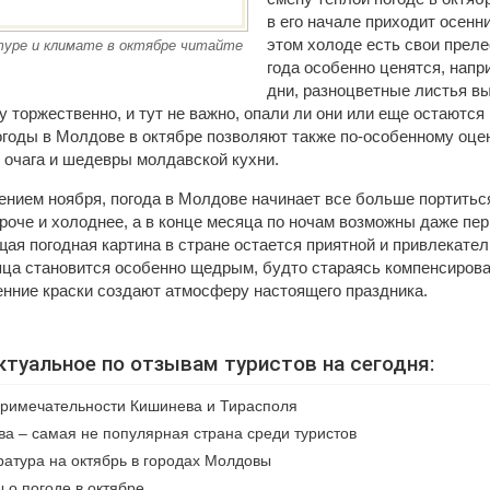
в его начале приходит осенни
этом холоде есть свои преле
уре и климате в октябре читайте
года особенно ценятся, напр
дни, разноцветные листья вы
 торжественно, и тут не важно, опали ли они или еще остаются 
огоды в Молдове в октябре позволяют также по-особенному оце
 очага и шедевры молдавской кухни.
нием ноября, погода в Молдове начинает все больше портиться
роче и холоднее, а в конце месяца по ночам возможны даже пе
щая погодная картина в стране остается приятной и привлекател
яца становится особенно щедрым, будто стараясь компенсирова
енние краски создают атмосферу настоящего праздника.
ктуальное по отзывам туристов на сегодня:
римечательности Кишинева и Тирасполя
а – самая не популярная страна среди туристов
атура на октябрь в городах Молдовы
 о погоде в октябре