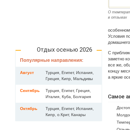
О температ
в отзывах
особенному
Условия п
домашнего
Отдых осенью 2026
С приближе
заметно ко
Популярные направления:
все же, об
концу мес
Август
Турция, Египет, Испания,
а яркие ос
Греция, Кипр, Мальдивы
Сентябрь
Турция, Египет, Греция,
Самое а
Италия, Куба, Болгария
Достоп
Октябрь
Турция, Египет, Испания,
Кипр, о.Крит, Канары
Молдов
Темпер
Отзывы