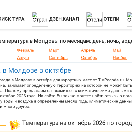
ОИСК ТУРА
ДЗЕН.КАНАЛ
ОТЕЛИ
емпература в Молдовы по месяцам: день, ночь, вод
Февраль
Март
Апрель
Май
Август
Сентябрь
Октябрь
Ноябрь
 в Молдове в октябре
огоде в Молдове в октябре для курортных мест от TurPogoda.ru. Мо
ана, занимает определенную территорию на которой не может быть
а. Поэтому предлагаем ознакомиться с климатическими данными 
октябре 2026 года. На сайте Вы так же можете найти отзывы о пого
у воды и воздуха в определенны месяц года, климатические данные
и много другое.
Температура на октябрь 2026 по горо