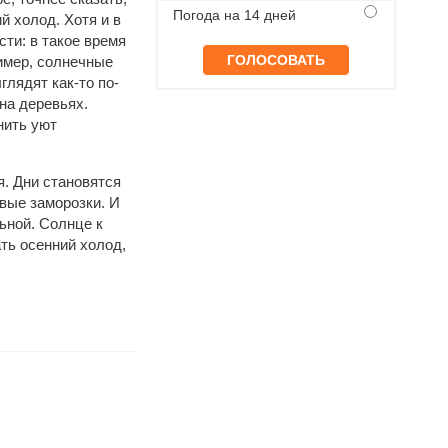
Погода на 14 дней
й холод. Хотя и в
сти: в такое время
имер, солнечные
глядят как-то по-
на деревьях.
нить уют
. Дни становятся
рвые заморозки. И
ьной. Солнце к
ть осенний холод,