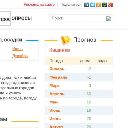
Реклама на сайте
|
Поделиться:
ОПРОСЫ
Прогноз
а, осадки
Июнь
Кишинев
Декабрь
Погода:
днем
воды
Январь
-2
Февраль
-1
лдова, как и любая
 везде одинаковая
Март
3
отдельных городов
де и узнать
Апрель
10
 по города, погоду
Май
16
Июнь
19
дам
Июль
20
Август
20