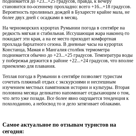
поднимается до +23...+25 градусов, правда, к вечеру
становится по-осеннему прохладно: всего +16...+18 градусов.
Вероятность проливных дождей в Бухаресте крайне мала, не
более двух дней с осадками в месяц.
На черноморских курортах Румынии погода в сентябре на
редкость мягкая и стабильная. Иссушающая жара наконец-то
покидает эти края, а на ее место приходит комфортная
прохлада бархатного сезона. В дневные часы на курортах
Констанца, Мамая и Мангалия столбик термометра
поднимается обычно до +23...+25 градусов. Температура воды
у побережья держится в районе +22...+24 градусов, что вполне
приемлемо для плавания.
Теплая погода в Румынии в сентябре позволяет туристам
сочетать пляжный отдых с экскурсиями и неспешным
изучением местных памятников истории и культуры. Вторая
половина месяца деликатно напоминает отдыхающим о том,
что лето уже позади. Все более явно ощущается тенденция к
похолоданию, а небосвод то и дело затягивает облаками.
Самое актуальное по отзывам туристов на
сегодня: