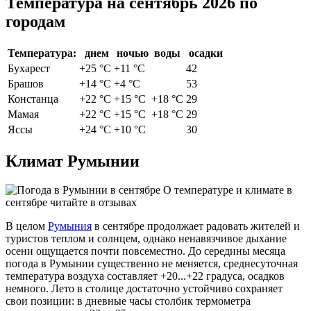
Температура на сентябрь 2026 по
городам
Температура:
днем
ночью
воды
осадки
Бухарест
+25 °С
+11 °С
42
Брашов
+14 °С
+4 °С
53
Констанца
+22 °С
+15 °С
+18 °С
29
Мамая
+22 °С
+15 °С
+18 °С
29
Яссы
+24 °С
+10 °С
30
Климат Румынии
О температуре и климате в
сентябре читайте в отзывах
В целом
Румыния
в сентябре продолжает радовать жителей и
туристов теплом и солнцем, однако ненавязчивое дыхание
осени ощущается почти повсеместно. До середины месяца
погода в Румынии существенно не меняется, среднесуточная
температура воздуха составляет +20...+22 градуса, осадков
немного. Лето в столице достаточно устойчиво сохраняет
свои позиции: в дневные часы столбик термометра