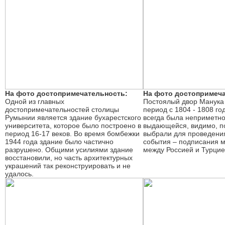
На фото достопримечательность:
На фото достопримеча
Одной из главных
Постоялый двор Манука
достопримечательностей столицы
период с 1804 - 1808 го
Румынии является здание бухарестского
всегда была неприметно
университета, которое было построено в
выдающейся, видимо, п
период 16-17 веков. Во время бомбежки
выбрали для проведения
1944 года здание было частично
события – подписания м
разрушено. Общими усилиями здание
между Россией и Турцие
восстановили, но часть архитектурных
украшений так реконструировать и не
удалось.