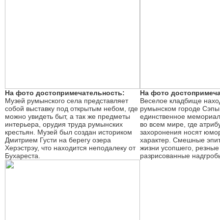
На фото достопримечательность:
На фото достопримеча
Музей румынского села представляет
Веселое кладбище нахо
собой выставку под открытым небом, где
румынском городе Сэпы
можно увидеть быт, а так же предметы
единственное мемориа
интерьера, орудия труда румынских
во всем мире, где атриб
крестьян. Музей был создан историком
захоронения носят юмо
Дмитрием Густи на берегу озера
характер. Смешные эпит
Херэстрэу, что находится неподалеку от
жизни усопшего, резные
Бухареста.
разрисованные надгроб