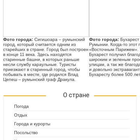
Фото города:
Сигишоара – румынский
Фото города:
Бухарест 
город, который считается одним из
Румынии. Когда-то этот 
старейших в стране. Город был построен
«Восточным Парижем». 
в конце 11 века. Здесь находятся
Бухарест получил благо
старинные башни, в которых раньше
широким и зеленым про
несли службу караульные. Туристы
улицам, а так же благо
приезжают в старинный город, чтобы
и довольно экстравагант
побывать в месте, где родился Влад
Бухаресту более 500 лет
Цепеш – румынский граф Дракула.
О стране
Погода
Отдых
Города и курорты
Посольство