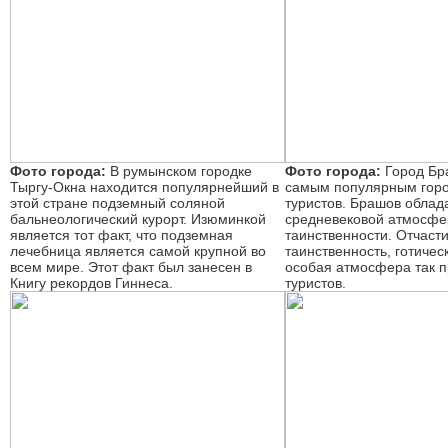
Фото города:
В румынском городке
Фото города:
Город Бр
Тыргу-Окна находится популярнейший в
самым популярным гор
этой стране подземный соляной
туристов. Брашов облад
бальнеологический курорт. Изюминкой
средневековой атмосфер
является тот факт, что подземная
таинственности. Отчаст
лечебница является самой крупной во
таинственность, готичес
всем мире. Этот факт был занесен в
особая атмосфера так 
Книгу рекордов Гиннеса.
туристов.