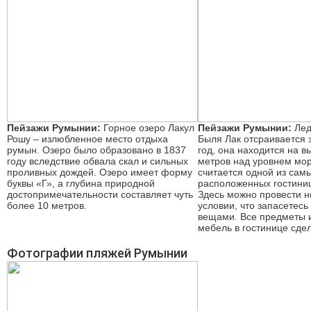
Пейзажи Румынии:
Горное озеро Лакул
Пейзажи Румынии:
Лед
Рошу – излюбленное место отдыха
Быля Лак отсраивается 
румын. Озеро было образовано в 1837
год, она находится на в
году вследствие обвала скал и сильных
метров над уровнем мор
проливных дождей. Озеро имеет форму
считается одной из сам
буквы «Г», а глубина природной
расположенных гостиниц
достопримечательности составляет чуть
Здесь можно провести н
более 10 метров.
условии, что запасетес
вещами. Все предметы 
мебель в гостинице сде
Фотографии пляжей Румынии