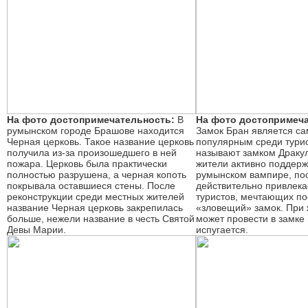
На фото достопримечательность:
В
На фото достопримеча
румынском городе Брашове находится
Замок Бран является с
Черная церковь. Такое название церковь
популярным среди турис
получила из-за произошедшего в ней
называют замком Драку
пожара. Церковь была практически
жители активно поддерж
полностью разрушена, а черная копоть
румынском вампире, пос
покрывала оставшиеся стены. После
действительно привлека
реконструкции среди местных жителей
туристов, мечтающих по
название Черная церковь закрепилась
«зловещий» замок. При 
больше, нежели название в честь Святой
может провести в замке 
Девы Марии.
испугается.