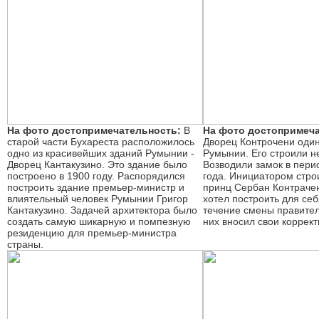
На фото достопримечательность:
В
На фото достопримеча
старой части Бухареста расположилось
Дворец Контрочени один
одно из красивейших зданий Румынии -
Румынии. Его строили не
Дворец Кантакузино. Это здание было
Возводили замок в пери
построено в 1900 году. Распорядился
года. Инициатором стро
построить здание премьер-министр и
принц Сербан Контрачен
влиятельный человек Румынии Григор
хотел построить для се
Кантакузино. Задачей архитектора было
течение смены правител
создать самую шикарную и помпезную
них вносил свои коррект
резиденцию для премьер-министра
страны.