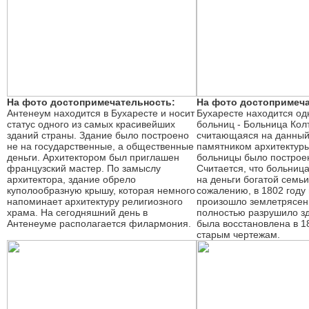
На фото достопримечательность:
На фото достопримеча
Антенеум находится в Бухаресте и носит
Бухаресте находится од
статус одного из самых красивейших
больниц - Больница Кол
зданий страны. Здание было построено
считающаяся на данны
не на государственные, а общественные
памятником архитектуры
деньги. Архитектором был приглашен
больницы было построен
французский мастер. По замыслу
Считается, что больниц
архитектора, здание обрело
на деньги богатой семьи
куполообразную крышу, которая немного
сожалению, в 1802 году
напоминает архитектуру религиозного
произошло землетрясен
храма. На сегодняшний день в
полностью разрушило з
Антенеуме располагается филармония.
была восстановлена в 1
старым чертежам.