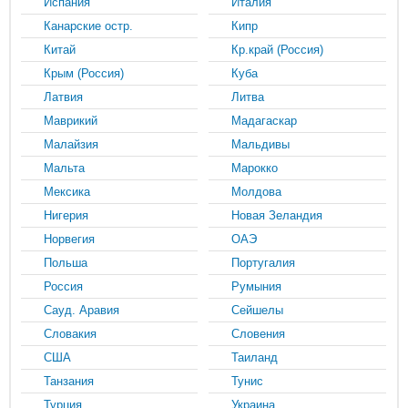
Испания
Италия
Канарские остр.
Кипр
Китай
Кр.край (Россия)
Крым (Россия)
Куба
Латвия
Литва
Маврикий
Мадагаскар
Малайзия
Мальдивы
Мальта
Марокко
Мексика
Молдова
Нигерия
Новая Зеландия
Норвегия
ОАЭ
Польша
Португалия
Россия
Румыния
Сауд. Аравия
Сейшелы
Словакия
Словения
США
Таиланд
Танзания
Тунис
Турция
Украина