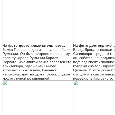
На фото достопримечательность:
На фото достопримеча
Замок Пелеш – один из популярнейших в
Влада Дракулы находитс
Румынии. Он был построен по личному
Сигишоара – родном гор
проекту короля Румынии Кароля
он, собственно, родился
Первого. Изюминкой замка является его
подъезд висит изваяние
архитектура, здесь очень много
который символизирует 
ассиметричных линий, башенок
Цепеша. В этом доме Вл
непохожих друг на друга. Замок служил
с отцом и в самом юном
кролю личной резиденцией.
переехал в Тарговисте.