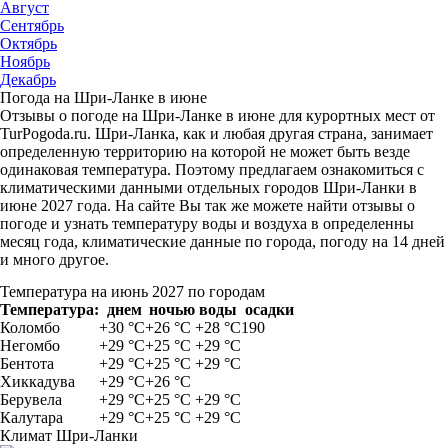
Август
Сентябрь
Октябрь
Ноябрь
Декабрь
Погода на Шри-Ланке в июне
Отзывы о погоде на Шри-Ланке в июне для курортных мест от
TurPogoda.ru. Шри-Ланка, как и любая другая страна, занимает
определенную территорию на которой не может быть везде
одинаковая температура. Поэтому предлагаем ознакомиться с
климатическими данными отдельных городов Шри-Ланки в
июне 2027 года. На сайте Вы так же можете найти отзывы о
погоде и узнать температуру воды и воздуха в определенны
месяц года, климатические данные по города, погоду на 14 дней
и много другое.
Температура на июнь 2027 по городам
Температура:
днем
ночью
воды
осадки
Коломбо
+30 °С
+26 °С
+28 °С
190
Негомбо
+29 °С
+25 °С
+29 °С
Бентота
+29 °С
+25 °С
+29 °С
Хиккадува
+29 °С
+26 °С
Берувела
+29 °С
+25 °С
+29 °С
Калутара
+29 °С
+25 °С
+29 °С
Климат Шри-Ланки