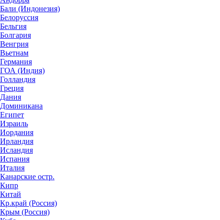
Бали (Индонезия)
Белоруссия
Бельгия
Болгария
Венгрия
Вьетнам
Германия
ГОА (Индия)
Голландия
Греция
Дания
Доминикана
Египет
Израиль
Иордания
Ирландия
Исландия
Испания
Италия
Канарские остр.
Кипр
Китай
Кр.край (Россия)
Крым (Россия)