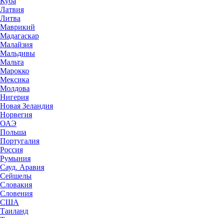
Куба
Латвия
Литва
Маврикий
Мадагаскар
Малайзия
Мальдивы
Мальта
Марокко
Мексика
Молдова
Нигерия
Новая Зеландия
Норвегия
ОАЭ
Польша
Португалия
Россия
Румыния
Сауд. Аравия
Сейшелы
Словакия
Словения
США
Таиланд