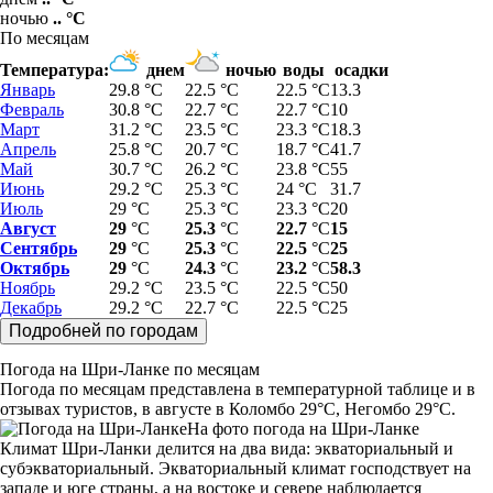
ночью
.. °C
По месяцам
Температура:
днем
ночью
воды
осадки
Январь
29.8 °C
22.5 °C
22.5 °C
13.3
Февраль
30.8 °C
22.7 °C
22.7 °C
10
Март
31.2 °C
23.5 °C
23.3 °C
18.3
Апрель
25.8 °C
20.7 °C
18.7 °C
41.7
Май
30.7 °C
26.2 °C
23.8 °C
55
Июнь
29.2 °C
25.3 °C
24 °C
31.7
Июль
29 °C
25.3 °C
23.3 °C
20
Август
29
°C
25.3
°C
22.7
°C
15
Сентябрь
29
°C
25.3
°C
22.5
°C
25
Октябрь
29
°C
24.3
°C
23.2
°C
58.3
Ноябрь
29.2 °C
23.5 °C
22.5 °C
50
Декабрь
29.2 °C
22.7 °C
22.5 °C
25
Погода на Шри-Ланке по месяцам
Погода по месяцам представлена в температурной таблице и в
отзывах туристов, в августе в Коломбо 29°C, Негомбо 29°C.
На фото погода на Шри-Ланке
Климат Шри-Ланки делится на два вида: экваториальный и
субэкваториальный. Экваториальный климат господствует на
западе и юге страны, а на востоке и севере наблюдается