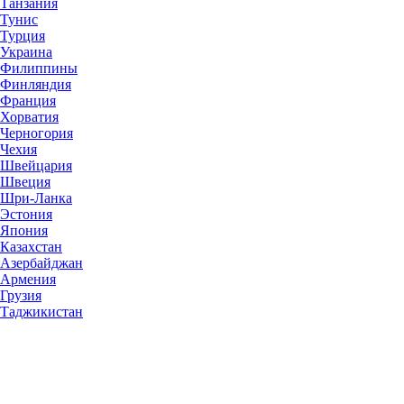
Танзания
Тунис
Турция
Украина
Филиппины
Финляндия
Франция
Хорватия
Черногория
Чехия
Швейцария
Швеция
Шри-Ланка
Эстония
Япония
Казахстан
Азербайджан
Армения
Грузия
Таджикистан