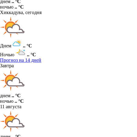
днем
.. °C
ночью
.. °C
Хиккадува,
сегодня
Днем
.. °C
Ночью
.. °C
Прогноз на 14 дней
Завтра
днем
.. °C
ночью
.. °C
11 августа
днем
.. °C