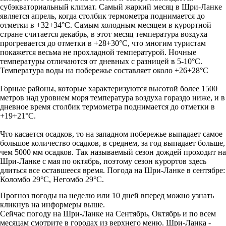
субэкваториальный климат. Самый жаркий месяц в Шри-Ланке
является апрель, когда столбик термометра поднимается до
отметки в +32+34°С. Самым холодным месяцем в курортной
стране считается декабрь, в этот месяц температура воздуха
прогревается до отметки в +28+30°С, что многим туристам
покажется весьма не прохладной температурой. Ночные
температуры отличаются от дневных с разницей в 5-10°С.
Температура воды на побережье составляет около +26+28°С
Горные районы, которые характеризуются высотой более 1500
метров над уровнем моря температура воздуха гораздо ниже, и в
дневное время столбик термометра поднимается до отметки в
+19+21°С.
Что касается осадков, то на западном побережье выпадает самое
большое количество осадков, в среднем, за год выпадает больше,
чем 5000 мм осадков. Так называемый сезон дождей проходит на
Шри-Ланке с мая по октябрь, поэтому сезон курортов здесь
длиться все оставшееся время. Погода на Шри-Ланке в сентябре:
Коломбо 29°C, Негомбо 29°C.
Прогноз погоды на неделю или 10 дней вперед можно узнать
кликнув на информеры выше.
Сейчас погоду на Шри-Ланке на Сентябрь, Октябрь и по всем
месяцам смотрите в городах из верхнего меню. Шри-Ланка -