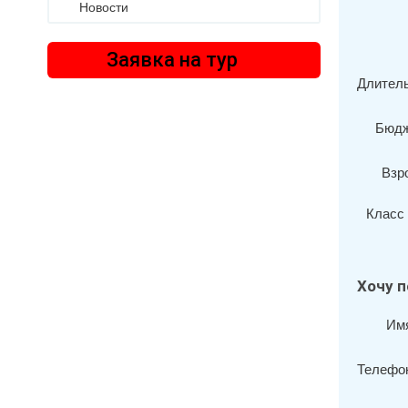
Новости
Заявка на тур
Длитель
Бюдж
Взр
Класс 
Хочу п
Им
Телефо