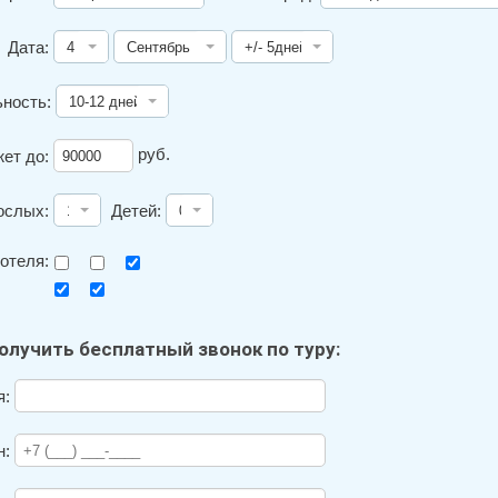
Дата:
ность:
руб.
ет до:
ослых:
Детей:
отеля:
олучить бесплатный звонок по туру:
я:
н: