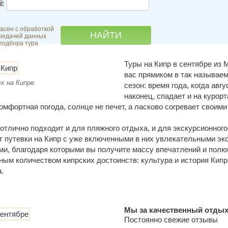
l:
асен с обработкой
редачей данных
подбора тура
Туры на Кипр в сентябре из 
вас прямиком в так называе
х на Кипре
сезон: время года, когда авг
наконец, спадает и на курор
омфортная погода, солнце не печет, а ласково согревает своими
отлично подходит и для пляжного отдыха, и для экскурсионного
т путевки на Кипр с уже включенными в них увлекательными э
ми, благодаря которыми вы получите массу впечатлений и пол
ым количеством кипрских достоинств: культура и история Кипр
.
Мы за качественный отдых
Постоянно свежие отзывы