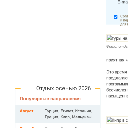
E-mai
Согл
и пе
для 
Фото: отды
приятная к
Это время 
предлагаю
программа
Отдых осенью 2026
бесчисленн
насыщенна
Популярные направления:
Август
Турция, Египет, Испания,
Греция, Кипр, Мальдивы