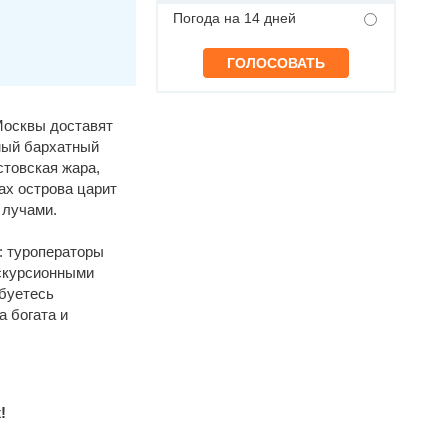
Погода на 14 дней
Москвы доставят
мый бархатный
устовская жара,
тах острова царит
 лучами.
: туроператоры
кскурсионными
юбуетесь
а богата и
!