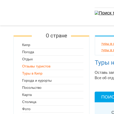
О стране
туры в 
Кипр
туры в
Погода
Отдых
Туры н
Отзывы туристов
Оставь зая
Туры в Кипр
Все об отд
Города и курорты
Посольство
Карта
ПОИС
Столица
Фото
С