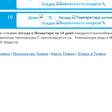
%
Осадки
19
°C
Днем
Ночью
%
Осадки
м отзывам
погода в Монастире на 14 дней
ожидается малооблачн
мальная температура С прогнозируется на . Температура воды в М
8 градусов.
Тунисе
|
Посольство Туниса
|
Карта Туниса
|
Отдых в Тунисе