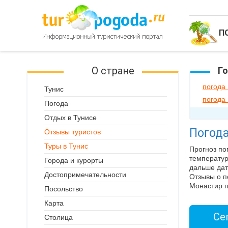
П
О стране
Го
погода
Тунис
погода 
Погода
Отдых в Тунисе
Погода
Отзывы туристов
Туры в Тунис
Прогноз по
температур
Города и курорты
дальше дат
Достопримечательности
Отзывы о п
Монастир п
Посольство
Карта
Се
Столица