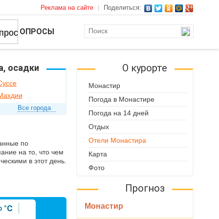
Реклама на сайте
|
Поделиться:
ОПРОСЫ
О курорте
а, осадки
Суссе
Монастир
 Махдии
Погода в Монастире
Все города
Погода на 14 дней
Отдых
Отели Монастира
Данные по
ние на то, что чем
Карта
ескими в этот день.
Фото
Прогноз
Монастир
°C