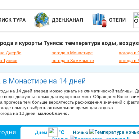
ОИСК ТУРА
ДЗЕН.КАНАЛ
ОТЕЛИ
рода и курорты Туниса: температура воды, воздух
 на Джербе
погода в Монастире
погода в 
в Тунисе
погода в Хаммамете
погода в
 в Монастире на 14 дней
годы на 14 дней вперед можно узнать из климатической таблицы. 
е воды доступны только для курортных мест. Обращаем Ваше внима
а прогноза тем больше вероятность расхождения значений с фактич
огоде помогут выбрать оптимальное время для отдыха.
огода на 10 дней:
малооблачно.
годня
°C
Днем
Ночью