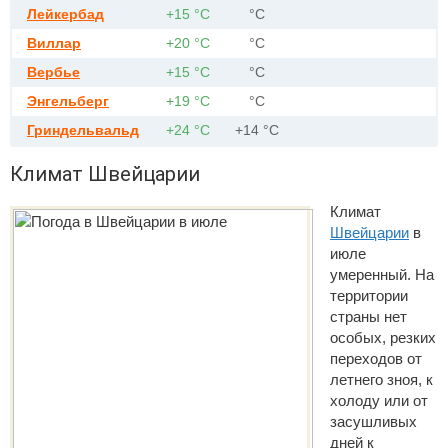
Лейкербад
+15 °С
°С
Виллар
+20 °С
°С
Вербье
+15 °С
°С
Энгельберг
+19 °С
°С
Гриндельвальд
+24 °С
+14 °С
Климат Швейцарии
Климат
Швейцарии
в
июле
умеренный. На
территории
страны нет
особых, резких
переходов от
летнего зноя, к
холоду или от
засушливых
дней к