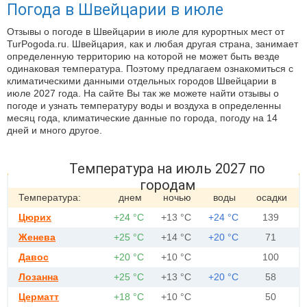
Погода в Швейцарии в июле
Отзывы о погоде в Швейцарии в июле для курортных мест от
TurPogoda.ru. Швейцария, как и любая другая страна, занимает
определенную территорию на которой не может быть везде
одинаковая температура. Поэтому предлагаем ознакомиться с
климатическими данными отдельных городов Швейцарии в
июле 2027 года. На сайте Вы так же можете найти отзывы о
погоде и узнать температуру воды и воздуха в определенны
месяц года, климатические данные по города, погоду на 14
дней и много другое.
Температура на июль 2027 по
городам
Температура:
днем
ночью
воды
осадки
Цюрих
+24 °С
+13 °С
+24 °С
139
Женева
+25 °С
+14 °С
+20 °С
71
Давос
+20 °С
+10 °С
100
Лозанна
+25 °С
+13 °С
+20 °С
58
Церматт
+18 °С
+10 °С
50