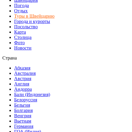
Швейцария
Погода
Отдых
Туры в Швейцарию
Города и курорты
Посольство
Карта
Столица
Фото
Новости
Страна
Абхазия
Австралия
Австрия
Англия
Андорра
Бали (Индонезия)
Белоруссия
Бельгия
Болгария
Венгрия
Вьетнам
Германия
ГОА (Индия)