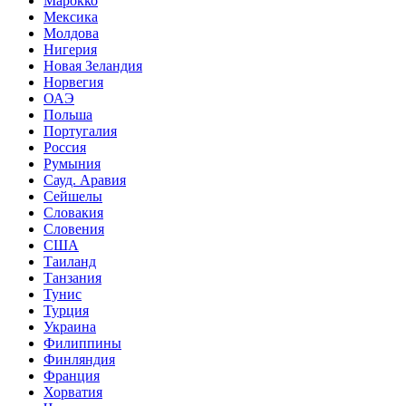
Марокко
Мексика
Молдова
Нигерия
Новая Зеландия
Норвегия
ОАЭ
Польша
Португалия
Россия
Румыния
Сауд. Аравия
Сейшелы
Словакия
Словения
США
Таиланд
Танзания
Тунис
Турция
Украина
Филиппины
Финляндия
Франция
Хорватия