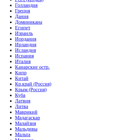
Голландия
Греция
Дания
Доминикана
Египет
Израиль
Иордания
Ирландия
Исландия
Испания
Италия
Канарские остр.
Кипр
Китай
Кр.край (Россия)
Крым (Россия)
Куба
Латвия
Литва
Маврикий
Мадагаскар
Малайзия
Мальдивы
Мальта