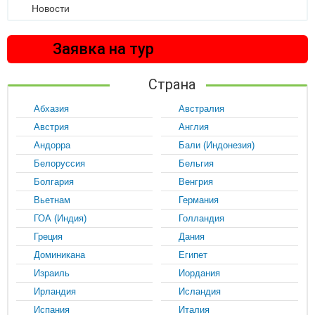
Новости
Заявка на тур
Страна
Абхазия
Австралия
Австрия
Англия
Андорра
Бали (Индонезия)
Белоруссия
Бельгия
Болгария
Венгрия
Вьетнам
Германия
ГОА (Индия)
Голландия
Греция
Дания
Доминикана
Египет
Израиль
Иордания
Ирландия
Исландия
Испания
Италия