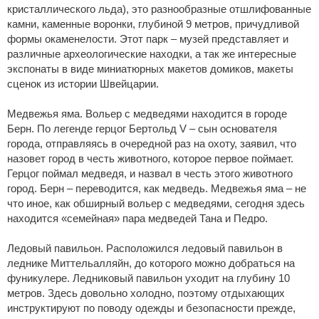
кристаллического льда), это разнообразные отшлифованные
камни, каменные воронки, глубиной 9 метров, причудливой
формы окаменелости. Этот парк – музей представляет и
различные археологические находки, а так же интересные
экспонаты в виде миниатюрных макетов домиков, макеты
сценок из истории Швейцарии.
Медвежья яма. Вольер с медведями находится в городе
Берн. По легенде герцог Бертольд V – сын основателя
города, отправляясь в очередной раз на охоту, заявил, что
назовет город в честь животного, которое первое поймает.
Герцог поймал медведя, и назвал в честь этого животного
город. Берн – переводится, как медведь. Медвежья яма – не
что иное, как обширный вольер с медведями, сегодня здесь
находится «семейная» пара медведей Тана и Педро.
Ледовый павильон. Расположился ледовый павильон в
леднике Миттельалляйн, до которого можно добраться на
фуникулере. Ледниковый павильон уходит на глубину 10
метров. Здесь довольно холодно, поэтому отдыхающих
инструктируют по поводу одежды и безопасности прежде,