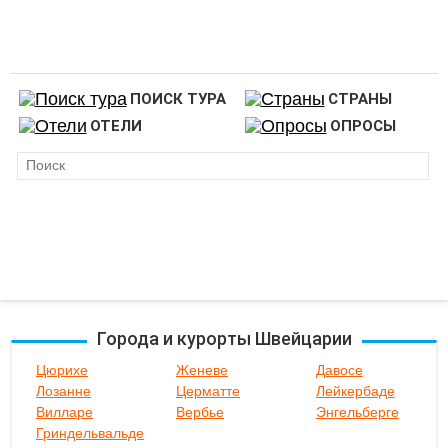
ПОИСК ТУРА
СТРАНЫ
ОТЕЛИ
ОПРОСЫ
Города и курорты Швейцарии
Цюрихе
Женеве
Давосе
Лозанне
Церматте
Лейкербаде
Вилларе
Вербье
Энгельберге
Гриндельвальде