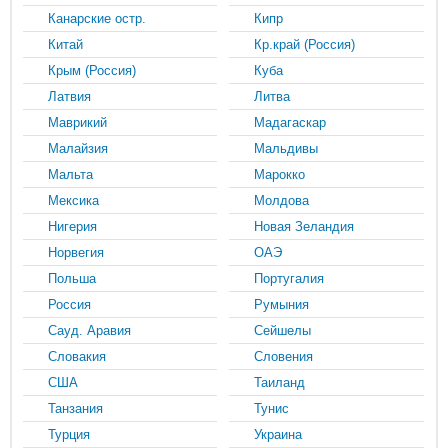
Канарские остр.
Кипр
Китай
Кр.край (Россия)
Крым (Россия)
Куба
Латвия
Литва
Маврикий
Мадагаскар
Малайзия
Мальдивы
Мальта
Марокко
Мексика
Молдова
Нигерия
Новая Зеландия
Норвегия
ОАЭ
Польша
Португалия
Россия
Румыния
Сауд. Аравия
Сейшелы
Словакия
Словения
США
Таиланд
Танзания
Тунис
Турция
Украина