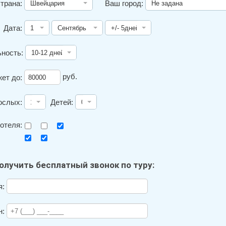
трана:
Ваш город:
Дата:
ность:
руб.
ет до:
ослых:
Детей:
отеля:
олучить бесплатный звонок по туру:
я:
н: