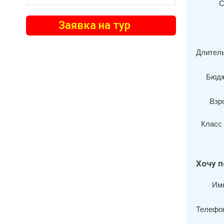
С
Заявка на тур
Длитель
Бюдж
Взр
Класс 
Хочу п
Им
Телефо