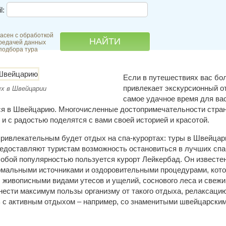
l:
асен с обработкой
редачей данных
подбора тура
Если в путешествиях вас бо
привлекает экскурсионный от
х в Швейцарии
самое удачное время для ва
ся в Швейцарию. Многочисленные достопримечательности стра
и с радостью поделятся с вами своей историей и красотой.
привлекательным будет отдых на спа-курортах: туры в Швейцар
едоставляют туристам возможность остановиться в лучших спа
обой популярностью пользуется курорт Лейкербад. Он известен
рмальными источниками и оздоровительными процедурами, кот
 живописными видами утесов и ущелий, соснового леса и свежи
нести максимум пользы организму от такого отдыха, релаксаци
 с активным отдыхом – например, со знаменитыми швейцарским