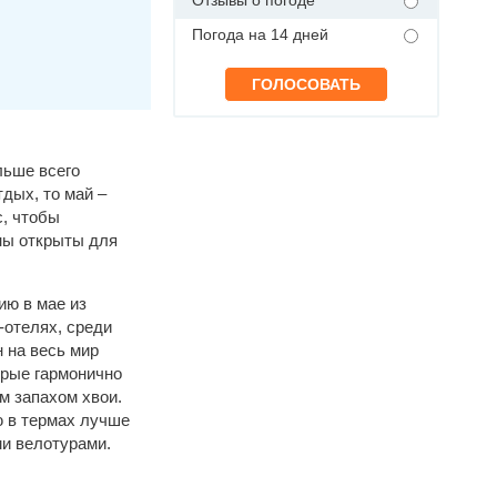
Погода на 14 дней
льше всего
дых, то май –
с, чтобы
ны открыты для
ию в мае из
-отелях, среди
 на весь мир
орые гармонично
м запахом хвои.
ю в термах лучше
и велотурами.