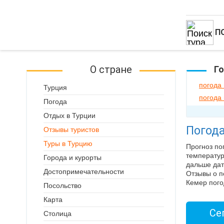
П
О стране
Го
погода
Турция
погода
Погода
Отдых в Турции
Погода
Отзывы туристов
Туры в Турцию
Прогноз по
температур
Города и курорты
дальше дат
Достопримечательности
Отзывы о п
Кемер пого
Посольство
Карта
Се
Столица