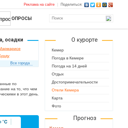
Реклама на сайте
|
Поделиться:
ОПРОСЫ
О курорте
а, осадки
 Мармарисе
Кемер
Кунду
Погода в Кемере
Все города
Погода на 14 дней
Отдых
Достопримечательности
Данные по
ние на то, что чем
Отели Кемера
ескими в этот день.
Карта
Фото
Прогноз
°C