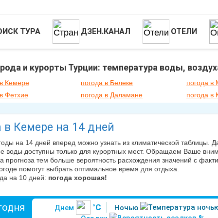
ОИСК ТУРА
ДЗЕН.КАНАЛ
ОТЕЛИ
рода и курорты Турции: температура воды, воздух
 в Кемере
погода в Белеке
погода в
 в Фетхие
погода в Даламане
погода в 
 в Кемере на 14 дней
годы на 14 дней вперед можно узнать из климатической таблицы. 
е воды доступны только для курортных мест. Обращаем Ваше внима
а прогноза тем больше вероятность расхождения значений с фактич
огоде помогут выбрать оптимальное время для отдыха.
да на 10 дней:
погода хорошая!
годня
°C
Днем
Ночью