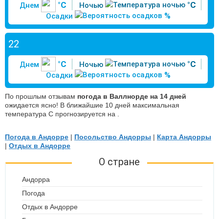
°C
°C
Днем
Ночью
%
Осадки
22
°C
°C
Днем
Ночью
%
Осадки
По прошлым отзывам
погода в Валлнорде на 14 дней
ожидается ясно! В ближайшие 10 дней максимальная
температура С прогнозируется на .
Погода в Андорре
|
Посольство Андорры
|
Карта Андорры
|
Отдых в Андорре
О стране
Андорра
Погода
Отдых в Андорре