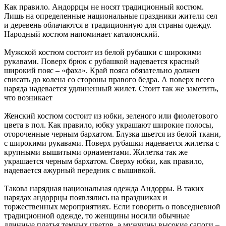
Как правило. Андоррцы не носят традиционный костюм.
Лишь на определенные национальные праздники жители сел
и деревень облачаются в традиционную для страны одежду.
Народный костюм напоминает каталонский.
Мужской костюм состоит из белой рубашки с широкими
рукавами. Поверх брюк с рубашкой надевается красный
широкий пояс – «фаха». Край пояса обязательно должен
свисать до колена со стороны правого бедра. А поверх всего
наряда надевается удлиненный жилет. Стоит так же заметить,
что возникает
Женский костюм состоит из юбки, зеленого или фиолетового
цвета в пол. Как правило, юбку украшают широкие полосы,
отороченные черным бархатом. Блузка шьется из белой ткани,
с широкими рукавами. Поверх рубашки надевается жилетка с
крупными вышитыми орнаментами. Жилетка так же
украшается черным бархатом. Сверху юбки, как правило,
надевается ажурный передник с вышивкой.
Такова нарядная национальная одежда Андорры. В таких
нарядах андоррцы появлялись на праздниках и
торжественных мероприятиях. Если говорить о повседневной
традиционной одежде, то женщины носили обычные
длинные платья темных цветов, а мужчины высокие сапоги –