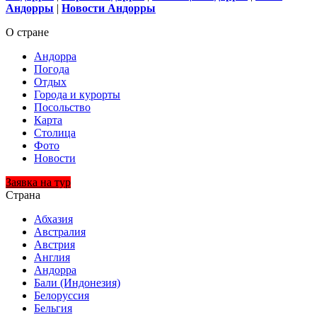
Андорры
|
Новости Андорры
О стране
Андорра
Погода
Отдых
Города и курорты
Посольство
Карта
Столица
Фото
Новости
Заявка на тур
Страна
Абхазия
Австралия
Австрия
Англия
Андорра
Бали (Индонезия)
Белоруссия
Бельгия