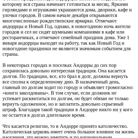
которому вся страна начинает готовиться за месяц. Яркими
гирляндами и игрушками украшаются дома, дворики, кафе и
улочки городов. В самом начале декабря открываются
многочисленные рождественские ярмарки. Отмечают
андоррцы и Новый Год, однако, в новогоднюю ночь жители
городов и сел не сидят шумными компаниями в кафе или
ресторанчиках, а отмечают семейный праздник дома. Уже 1
января андоррцы выходят на работу, так как Новый Год и
новогодние праздники не являются значимым событием для
страны.
В некоторых городах и поселках Андорры до сих пор
сохранилась довольно интересная традиция. Она касается
долгов. По традиции, все, кто брал в долг, должны вернуть
все сполна к определенному дню. В назначенный день,
главный по долгам ходит по городу и объявляет громогласно:
«книги заколдованы». В том случае, если должник не
успевает расквитаться по долгам, он будет обязан не только
вернуть одолженное, но и заплатить довольно серьезный
штраф. Благодаря такой традиции в Андорре никто ни у кого
не остается в долгах длительное время.
Что касается религии, то в Андорре принято католичество.
Католическая церковь имеет очень большое влияние на жизнь
населения, это можно заметить и по национальным