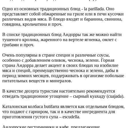
Одно из основных традиционных блюд - lа рarillаdа. Оно
представляет собой обжаренные на гриле или в печи кусочки
различных видов мяса. В блюдо входят и баранина, свинина,
говядина, крольчатина и проч.
В списке традиционных блюд Андорры так же можно найти
тушеного кролика, жаренного на вертеле ягненка, омлет с
грибами и проч.
Очень популярны в стране специи и различные соусы,
особенно с добавлением оливок, чеснока, зелени. Горная
страна Андорра делает акцент в своих блюдах на изобилие
мяса и специй, преимущественно чеснока и зелени, дабы в
период зимних месяцев, поддерживать в организме побольше
питательных веществ и минералов.
В качестве десерта туристам настоятельно рекомендуется
отведать традиционное угощение – сырный куахаду (cuajada).
Каталонская колбаса butifarra является как отдельным блюдом,
что подают с гарниром, так и в качестве ингредиента для
приготовления густого супа – escudella.
Андоррские ресторанчики и кафе, предлагающие