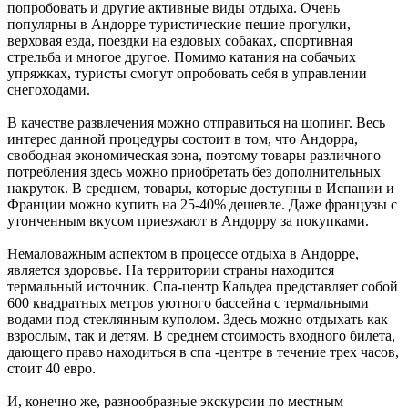
попробовать и другие активные виды отдыха. Очень
популярны в Андорре туристические пешие прогулки,
верховая езда, поездки на ездовых собаках, спортивная
стрельба и многое другое. Помимо катания на собачьих
упряжках, туристы смогут опробовать себя в управлении
снегоходами.
В качестве развлечения можно отправиться на шопинг. Весь
интерес данной процедуры состоит в том, что Андорра,
свободная экономическая зона, поэтому товары различного
потребления здесь можно приобретать без дополнительных
накруток. В среднем, товары, которые доступны в Испании и
Франции можно купить на 25-40% дешевле. Даже французы с
утонченным вкусом приезжают в Андорру за покупками.
Немаловажным аспектом в процессе отдыха в Андорре,
является здоровье. На территории страны находится
термальный источник. Спа-центр Кальдеа представляет собой
600 квадратных метров уютного бассейна с термальными
водами под стеклянным куполом. Здесь можно отдыхать как
взрослым, так и детям. В среднем стоимость входного билета,
дающего право находиться в спа -центре в течение трех часов,
стоит 40 евро.
И, конечно же, разнообразные экскурсии по местным