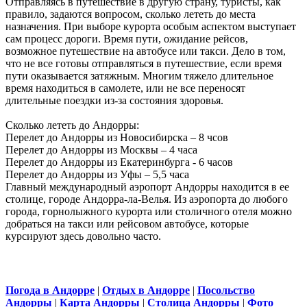
Отправляясь в путешествие в другую страну, туристы, как
правило, задаются вопросом, сколько лететь до места
назначения. При выборе курорта особым аспектом выступает
сам процесс дороги. Время пути, ожидание рейсов,
возможное путешествие на автобусе или такси. Дело в том,
что не все готовы отправляться в путешествие, если время
пути оказывается затяжным. Многим тяжело длительное
время находиться в самолете, или не все переносят
длительные поездки из-за состояния здоровья.
Сколько лететь до Андорры:
Перелет до Андорры из Новосибирска – 8 чсов
Перелет до Андорры из Москвы – 4 часа
Перелет до Андорры из Екатеринбурга - 6 часов
Перелет до Андорры из Уфы – 5,5 часа
Главный международный аэропорт Андорры находится в ее
столице, городе Андорра-ла-Велья. Из аэропорта до любого
города, горнолыжного курорта или столичного отеля можно
добраться на такси или рейсовом автобусе, которые
курсируют здесь довольно часто.
Погода в Андорре
|
Отдых в Андорре
|
Посольство
Андорры
|
Карта Андорры
|
Столица Андорры
|
Фото