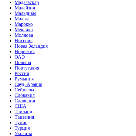
Мадагаскар
Малайзия
Мальдивы
Мальта
Марокко
Мексика
Молдова
Нигерия
Новая Зеландия
Норвегия
ОАЭ
Польша
Португалия
Россия
Румыния
Сауд. Аравия
Сейшелы
Словакия
Словения
США
Таиланд
Танзания
Тунис
Турция
Украина