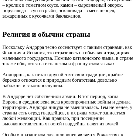
– кролик в томатном соусе, хамон – сыровяленый окорок,
порусальда – суп из рыбы, эскаливада – смесь перцев,
зажаренных с кусочками баклажанов.
Религия и обычии страны
Поскольку Андорра тесно соседствует с такими странами, как
Франция и Испания, это отразилось на обычаях и традициях
маленького государства. Помимо каталонского языка, в стране
так же общаются на испанском и французском языках.
Андоррцы, как никто другой чтят свои традиции, крайне
бережно относятся к природным богатствам, довольно
набожны и законопослушны.
В Андорре нет собственной армии. В тот период, когда
Европа в средние века вела кровопролитные войны и делила
территории, Андорра никуда не вмешивалась. Тем не менее, у
страны есть отряд гвардейцев, в их ряды может записаться
любой желающий. Как правило, при посещении
высокопоставленных гостей гвардейцы палят из ружей.
Особым праздником для андоррцев является Рождество, к