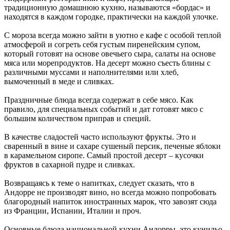
традиционную домашнюю кухню, называются «бордас» и
находятся в каждом городке, практически на каждой улочке.
С мороза всегда можно зайти в уютно е кафе с особой теплой
атмосферой и согреть себя густым пиренейским супом,
который готовят на основе овечьего сыра, салаты на основе
мяса или морепродуктов. На десерт можно съесть блины с
различными муссами и наполнителями или хлеб,
вымоченный в меде и сливках.
Праздничные блюда всегда содержат в себе мясо. Как
правило, для специальных событий и дат готовят мясо с
большим количеством приправ и специй.
В качестве сладостей часто используют фрукты. Это и
сваренный в вине и сахаре сушеный персик, печеные яблоки
в карамельном сиропе. Самый простой десерт – кусочки
фруктов в сахарной пудре и сливках.
Возвращаясь к теме о напитках, следует сказать, что в
Андорре не производят вино, но всегда можно попробовать
благородный напиток иностранных марок, что завозят сюда
из Франции, Испании, Италии и проч.
Основные блюда национальной кухни Андорры, это кунильо