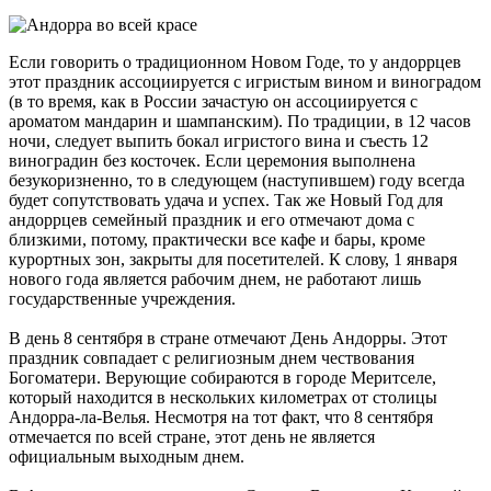
Если говорить о традиционном Новом Годе, то у андоррцев
этот праздник ассоциируется с игристым вином и виноградом
(в то время, как в России зачастую он ассоциируется с
ароматом мандарин и шампанским). По традиции, в 12 часов
ночи, следует выпить бокал игристого вина и съесть 12
виноградин без косточек. Если церемония выполнена
безукоризненно, то в следующем (наступившем) году всегда
будет сопутствовать удача и успех. Так же Новый Год для
андоррцев семейный праздник и его отмечают дома с
близкими, потому, практически все кафе и бары, кроме
курортных зон, закрыты для посетителей. К слову, 1 января
нового года является рабочим днем, не работают лишь
государственные учреждения.
В день 8 сентября в стране отмечают День Андорры. Этот
праздник совпадает с религиозным днем чествования
Богоматери. Верующие собираются в городе Меритселе,
который находится в нескольких километрах от столицы
Андорра-ла-Велья. Несмотря на тот факт, что 8 сентября
отмечается по всей стране, этот день не является
официальным выходным днем.