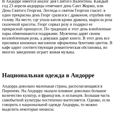
В Андорре имеется аналог дня Святого Валентина. Каждый
год 23 апреля андоррцы отмечают день Сант Жоржи, или
День Святого Георгия. Легенда о святом Георгии гласит: в
один прекрасны день Георг сразился с драконом, отрубив ему
голову. На месте, где упала капля крови дракона, выросла роза
сказочной красоты. Георг сорвал розу и подарил ее
прекрасной принцессе. По традиции в этот день влюбленные
пары обмениваются подарками. Мужчины дарят своим
возлюбленным розы, а девушки дарят книги. В этот день все
прилавки книжных магазинов оформлены букетами цветов. В
кафе царит соответствующая романтическая обстановка, во
многих заведениях играет живая музыка.
Национальная одежда в Андорре
Андорра довольно маленькая страна, располагающаяся в
Пиренеях. На Андорру оказало влияние довольно большое
количество культур, и французов, и испанцев. Большая часть
самобытной культуры постепенно вытесняется. Однако, если
говорить о национальной одежде Андорры, то можно
выделить некоторые нюансы.