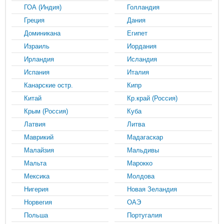
ГОА (Индия)
Голландия
Греция
Дания
Доминикана
Египет
Израиль
Иордания
Ирландия
Исландия
Испания
Италия
Канарские остр.
Кипр
Китай
Кр.край (Россия)
Крым (Россия)
Куба
Латвия
Литва
Маврикий
Мадагаскар
Малайзия
Мальдивы
Мальта
Марокко
Мексика
Молдова
Нигерия
Новая Зеландия
Норвегия
ОАЭ
Польша
Португалия