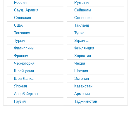
Россия
Румыния
Сауд. Аравия
Сейшелы
Словакия
Словения
США
Таиланд
Танзания
Тунис
Турция
Украина
Филиппины
Финляндия
Франция
Хорватия
Черногория
Чехия
Швейцария
Швеция
Шри-Ланка
Эстония
Япония
Казахстан
Азербайджан
Армения
Грузия
Таджикистан