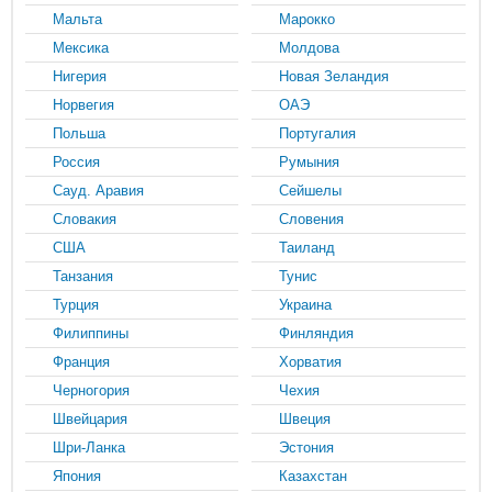
Мальта
Марокко
Мексика
Молдова
Нигерия
Новая Зеландия
Норвегия
ОАЭ
Польша
Португалия
Россия
Румыния
Сауд. Аравия
Сейшелы
Словакия
Словения
США
Таиланд
Танзания
Тунис
Турция
Украина
Филиппины
Финляндия
Франция
Хорватия
Черногория
Чехия
Швейцария
Швеция
Шри-Ланка
Эстония
Япония
Казахстан