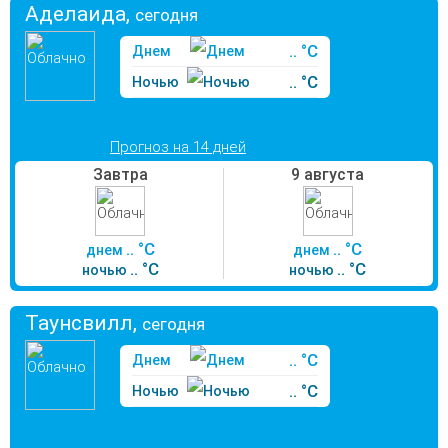
Аделаида,
сегодня
.. °C
Днем
.. °C
Ночью
Прогноз на 14 дней
Завтра
9 августа
.. °C
.. °C
днем
днем
.. °C
.. °C
ночью
ночью
Таунсвилл,
сегодня
.. °C
Днем
.. °C
Ночью