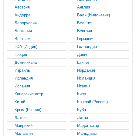
Австрия
Англия
Андорра
Бали (Индонезия)
Белоруссия
Бельгия
Болгария
Венгрия
Вьетнам
Германия
ГОА (Индия)
Голландия
Греция
Дания
Доминикана
Египет
Израиль
Иордания
Ирландия
Исландия
Испания
Италия
Канарские остр.
Кипр
Китай
Кр.край (Россия)
Крым (Россия)
Куба
Латвия
Литва
Маврикий
Мадагаскар
Малайзия
Мальдивы