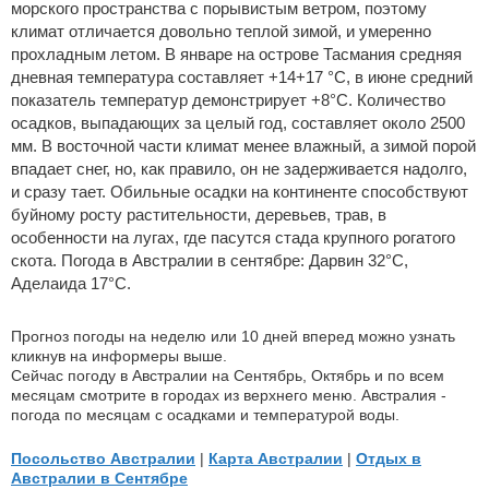
морского пространства с порывистым ветром, поэтому
климат отличается довольно теплой зимой, и умеренно
прохладным летом. В январе на острове Тасмания средняя
дневная температура составляет +14+17 °C, в июне средний
показатель температур демонстрирует +8°C. Количество
осадков, выпадающих за целый год, составляет около 2500
мм. В восточной части климат менее влажный, а зимой порой
впадает снег, но, как правило, он не задерживается надолго,
и сразу тает. Обильные осадки на континенте способствуют
буйному росту растительности, деревьев, трав, в
особенности на лугах, где пасутся стада крупного рогатого
скота. Погода в Австралии в сентябре: Дарвин 32°C,
Аделаида 17°C.
Прогноз погоды на неделю или 10 дней вперед можно узнать
кликнув на информеры выше.
Сейчас погоду в Австралии на Сентябрь, Октябрь и по всем
месяцам смотрите в городах из верхнего меню. Австралия -
погода по месяцам с осадками и температурой воды.
Посольство Австралии
|
Карта Австралии
|
Отдых в
Австралии в Сентябре