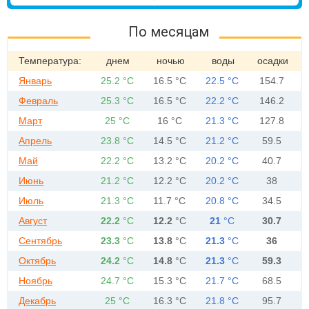
По месяцам
Температура:
днем
ночью
воды
осадки
Январь
25.2 °C
16.5 °C
22.5 °C
154.7
Февраль
25.3 °C
16.5 °C
22.2 °C
146.2
Март
25 °C
16 °C
21.3 °C
127.8
Апрель
23.8 °C
14.5 °C
21.2 °C
59.5
Май
22.2 °C
13.2 °C
20.2 °C
40.7
Июнь
21.2 °C
12.2 °C
20.2 °C
38
Июль
21.3 °C
11.7 °C
20.8 °C
34.5
Август
22.2
°C
12.2
°C
21
°C
30.7
Сентябрь
23.3
°C
13.8
°C
21.3
°C
36
Октябрь
24.2
°C
14.8
°C
21.3
°C
59.3
Ноябрь
24.7 °C
15.3 °C
21.7 °C
68.5
Декабрь
25 °C
16.3 °C
21.8 °C
95.7