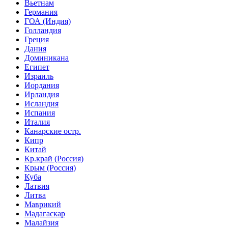
Вьетнам
Германия
ГОА (Индия)
Голландия
Греция
Дания
Доминикана
Египет
Израиль
Иордания
Ирландия
Исландия
Испания
Италия
Канарские остр.
Кипр
Китай
Кр.край (Россия)
Крым (Россия)
Куба
Латвия
Литва
Маврикий
Мадагаскар
Малайзия