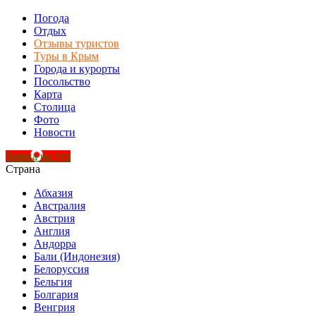
Погода
Отдых
Отзывы туристов
Туры в Крым
Города и курорты
Посольство
Карта
Столица
Фото
Новости
Заявка на тур
Страна
Абхазия
Австралия
Австрия
Англия
Андорра
Бали (Индонезия)
Белоруссия
Бельгия
Болгария
Венгрия