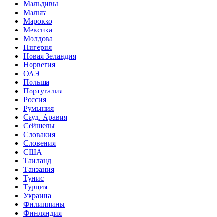
Мальдивы
Мальта
Марокко
Мексика
Молдова
Нигерия
Новая Зеландия
Норвегия
ОАЭ
Польша
Португалия
Россия
Румыния
Сауд. Аравия
Сейшелы
Словакия
Словения
США
Таиланд
Танзания
Тунис
Турция
Украина
Филиппины
Финляндия