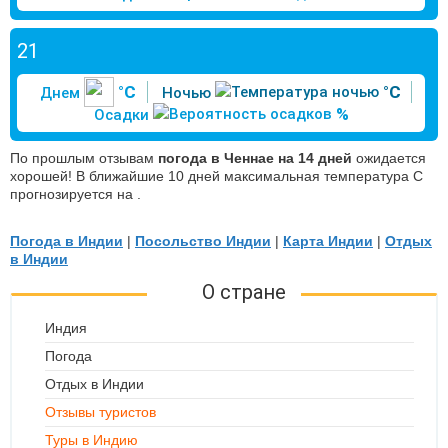
21
°C
°C
Днем
Ночью
%
Осадки
По прошлым отзывам
погода в Ченнае на 14 дней
ожидается
хорошей! В ближайшие 10 дней максимальная температура С
прогнозируется на .
Погода в Индии
|
Посольство Индии
|
Карта Индии
|
Отдых
в Индии
О стране
Индия
Погода
Отдых в Индии
Отзывы туристов
Туры в Индию