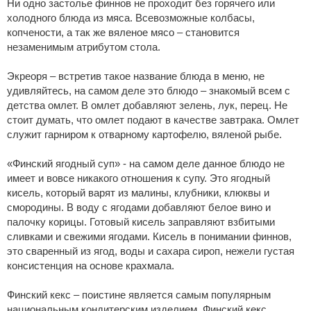
Ни одно застолье финнов не проходит без горячего или
холодного блюда из мяса. Всевозможные колбасы,
копчености, а так же вяленое мясо – становится
незаменимым атрибутом стола.
Экреоря – встретив такое название блюда в меню, не
удивляйтесь, на самом деле это блюдо – знакомый всем с
детства омлет. В омлет добавляют зелень, лук, перец. Не
стоит думать, что омлет подают в качестве завтрака. Омлет
служит гарниром к отварному картофелю, вяленой рыбе.
«Финский ягодный суп» - на самом деле данное блюдо не
имеет и вовсе никакого отношения к супу. Это ягодный
кисель, который варят из малины, клубники, клюквы и
смородины. В воду с ягодами добавляют белое вино и
палочку корицы. Готовый кисель заправляют взбитыми
сливками и свежими ягодами. Кисель в понимании финнов,
это сваренный из ягод, воды и сахара сироп, нежели густая
консистенция на основе крахмала.
Финский кекс – поистине является самым популярным
национальным кондитерским изделием. Финский кекс