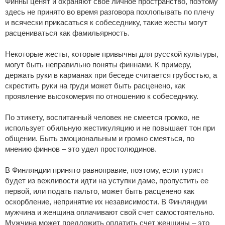
Финны ценят и охраняют свое личное пространство, поэтому
здесь не принято во время разговора похлопывать по плечу
и всячески прикасаться к собеседнику, такие жесты могут
расцениваться как фамильярность.
Некоторые жесты, которые привычны для русской культуры,
могут быть неправильно поняты финнами. К примеру,
держать руки в карманах при беседе считается грубостью, а
скрестить руки на груди может быть расценено, как
проявление высокомерия по отношению к собеседнику.
По этикету, воспитанный человек не смеется громко, не
использует обильную жестикуляцию и не повышает тон при
общении. Быть эмоциональным и громко смеяться, по
мнению финнов – это удел простолюдинов.
В Финляндии принято равноправие, поэтому, если турист
будет из вежливости идти на уступки даме, пропустить ее
первой, или подать пальто, может быть расценено как
оскорбление, непринятие их независимости. В Финляндии
мужчина и женщина оплачивают свой счет самостоятельно.
Мужчина может предложить оплатить счет женщины – это