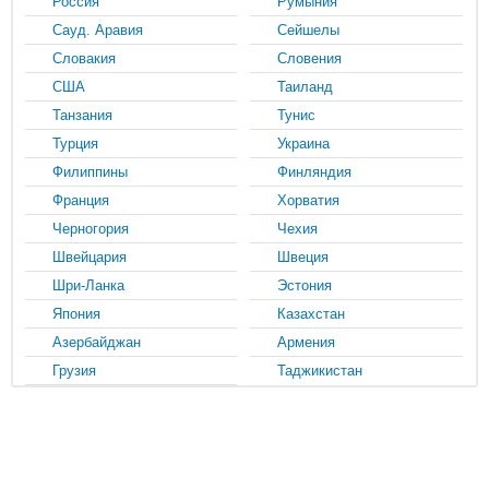
Россия
Румыния
Сауд. Аравия
Сейшелы
Словакия
Словения
США
Таиланд
Танзания
Тунис
Турция
Украина
Филиппины
Финляндия
Франция
Хорватия
Черногория
Чехия
Швейцария
Швеция
Шри-Ланка
Эстония
Япония
Казахстан
Азербайджан
Армения
Грузия
Таджикистан