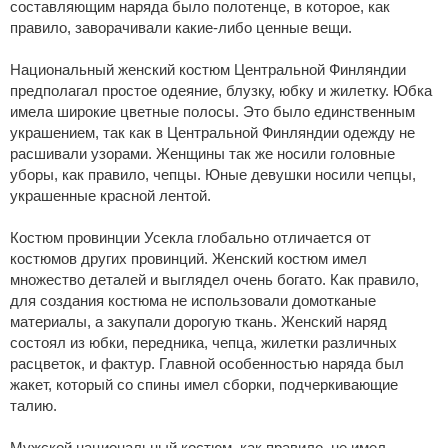
составляющим наряда было полотенце, в которое, как
правило, заворачивали какие-либо ценные вещи.
Национальный женский костюм Центральной Финляндии
предполагал простое одеяние, блузку, юбку и жилетку. Юбка
имела широкие цветные полосы. Это было единственным
украшением, так как в Центральной Финляндии одежду не
расшивали узорами. Женщины так же носили головные
уборы, как правило, чепцы. Юные девушки носили чепцы,
украшенные красной лентой.
Костюм провинции Усекла глобально отличается от
костюмов других провинций. Женский костюм имел
множество деталей и выглядел очень богато. Как правило,
для создания костюма не использовали домотканые
материалы, а закупали дорогую ткань. Женский наряд
состоял из юбки, передника, чепца, жилетки различных
расцветок, и фактур. Главной особенностью наряда был
жакет, который со спины имел сборки, подчеркивающие
талию.
Мужской национальный костюм, как правило, не имел