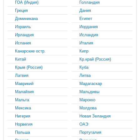
ГОА (Индия)
Голландия
Греция
Дания
Доминикана
Египет
Израиль
Иордания
Ирландия
Исландия
Испания
Италия
Канарские остр.
Кипр
Китай
Кр.край (Россия)
Крым (Россия)
Куба
Латвия
Литва
Маврикий
Мадагаскар
Малайзия
Мальдивы
Мальта
Марокко
Мексика
Молдова
Нигерия
Новая Зеландия
Норвегия
ОАЭ
Польша
Португалия