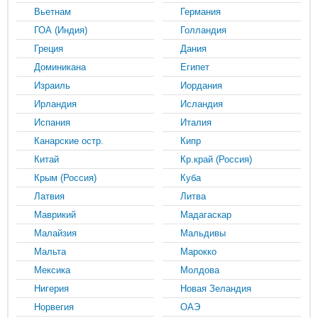
Вьетнам
Германия
ГОА (Индия)
Голландия
Греция
Дания
Доминикана
Египет
Израиль
Иордания
Ирландия
Исландия
Испания
Италия
Канарские остр.
Кипр
Китай
Кр.край (Россия)
Крым (Россия)
Куба
Латвия
Литва
Маврикий
Мадагаскар
Малайзия
Мальдивы
Мальта
Марокко
Мексика
Молдова
Нигерия
Новая Зеландия
Норвегия
ОАЭ