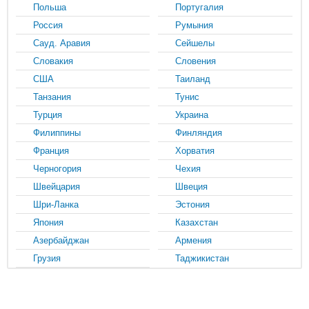
Польша
Португалия
Россия
Румыния
Сауд. Аравия
Сейшелы
Словакия
Словения
США
Таиланд
Танзания
Тунис
Турция
Украина
Филиппины
Финляндия
Франция
Хорватия
Черногория
Чехия
Швейцария
Швеция
Шри-Ланка
Эстония
Япония
Казахстан
Азербайджан
Армения
Грузия
Таджикистан