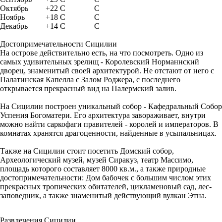
Октябрь
+22 C
C
Ноябрь
+18 C
C
Декабрь
+14 C
C
Достопримечательности Сицилии
На острове действительно есть, на что посмотреть. Одно из
самых удивительных зрелищ - Королевский Норманнский
дворец, знаменитый своей архитектурой. Не отстают от него с
Палатинская Капелла с Залом Роджера, с последнего
открывается прекрасный вид на Палермский залив.
На Сицилии построен уникальный собор - Кафедральный Собор
Успения Богоматери. Его архитектура завораживает, внутри
можно найти саркофаги правителей - королей и императоров. В
комнатах хранятся драгоценности, найденные в усыпальницах.
Также на Сицилии стоит посетить Домский собор,
Археологический музей, музей Сиракуз, театр Массимо,
площадь которого составляет 8000 кв.м., а также природные
достопримечательности: Дом бабочек с большим числом этих
прекрасных тропических обитателей, цикламеновый сад, лес-
заповедник, а также знаменитый действующий вулкан Этна.
Развлечения Сицилии