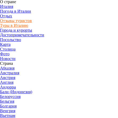
О стране
Италия
Погода в Италии
Отдых
Отзывы туристов
Туры в Италию
Города и курорты
Достопримечательности
Посольство
Карта
Столица
Фото
Новости
Страна
Абхазия
Австралия
Австрия
Англия
Андорра
Бали (Индонезия)
Белоруссия
Бельгия
Болгария
Венгрия
Вьетнам