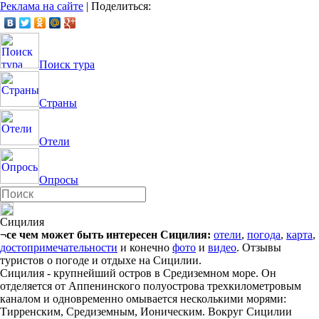
Реклама на сайте
|
Поделиться:
Поиск тура
Страны
Отели
Опросы
Сицилия
¬се чем может быть интересен Сицилия:
отели
,
погода
,
карта
,
достопримечательности
и конечно
фото
и
видео
. Отзывы
туристов о погоде и отдыхе на Сицилии.
Сицилия - крупнейший остров в Средиземном море. Он
отделяется от Аппенинского полуострова трехкилометровым
каналом и одновременно омывается несколькими морями:
Тирренским, Средиземным, Ионическим. Вокруг Сицилии