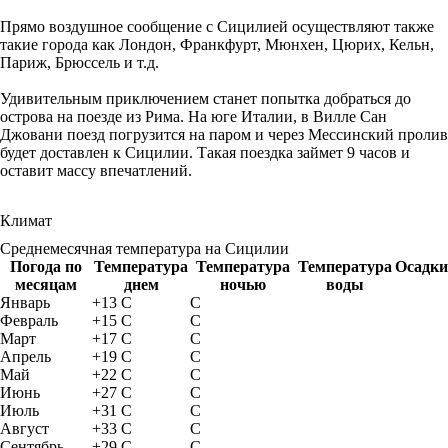
Прямо воздушное сообщение с Сицилией осуществляют также
такие города как Лондон, Франкфурт, Мюнхен, Цюрих, Кельн,
Париж, Брюссель и т.д.
Удивительным приключением станет попытка добраться до
острова на поезде из Рима. На юге Италии, в Вилле Сан
Джовани поезд погрузится на паром и через Мессинский пролив
будет доставлен к Сицилии. Такая поездка займет 9 часов и
оставит массу впечатлений.
Климат
Cреднемесячная температура на Сицилии
Погода по
Температура
Температура
Температура
Осадки
месяцам
днем
ночью
воды
Январь
+13 C
C
Февраль
+15 C
C
Март
+17 C
C
Апрель
+19 C
C
Май
+22 C
C
Июнь
+27 C
C
Июль
+31 C
C
Август
+33 C
C
Сентябрь
+29 C
C