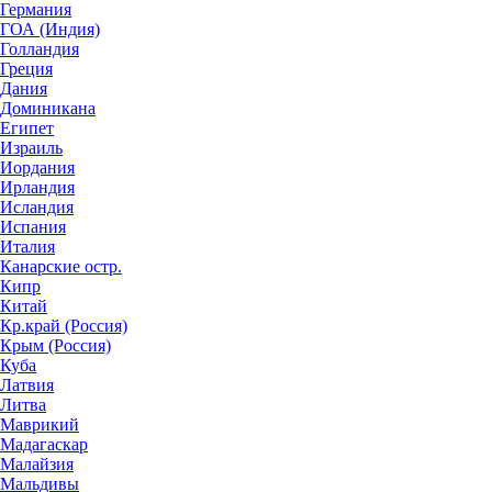
Германия
ГОА (Индия)
Голландия
Греция
Дания
Доминикана
Египет
Израиль
Иордания
Ирландия
Исландия
Испания
Италия
Канарские остр.
Кипр
Китай
Кр.край (Россия)
Крым (Россия)
Куба
Латвия
Литва
Маврикий
Мадагаскар
Малайзия
Мальдивы