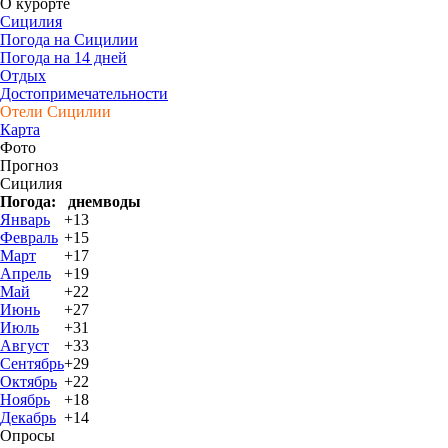
О курорте
Сицилия
Погода на Сицилии
Погода на 14 дней
Отдых
Достопримечательности
Отели Сицилии
Карта
Фото
Прогноз
Сицилия
Погода:
днем
воды
Январь
+13
Февраль
+15
Март
+17
Апрель
+19
Май
+22
Июнь
+27
Июль
+31
Август
+33
Сентябрь
+29
Октябрь
+22
Ноябрь
+18
Декабрь
+14
Опросы