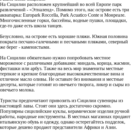
На Сицилии расположен крупнейший во всей Европе парк
развлечений - «Этналенд». Помимо этого, нас острове есть три
аквапарка: Europark Roccella, Park Acuatico Conte и Монреале.
Многочисленные горки, бассейны, водные пушки, площадки,
где-то даже есть школа танцев.
Безусловно, на острове есть хорошие пляжи. Южная половина
покрыта песчано-галечными и песчаными пляжами, северный
же берег - каменистыми.
На Сицилии обязательно нужно попробовать местное
мороженое с различными добавками: миндаль, корица, жасмин,
фисташки или арбуз. Также на весь мир знамениты местные
терпкие и крепкие благородные высококачественные вина и
отличное масло оливы. Не оставьте без внимания и местные
десерты, которые готовят из овечьего творога, ликер и сыры из
овечьего молока.
Туристы предпочитают привозить из Сицилии сувениры из
настоящей лавы. Стоят они здесь достаточно скромно.
Популярны сицилийские куклы, керамические изделия ручной
работы, народные инструменты. В местных магазинах продают
итальянскую обувь и одежду, однако остерегайтесь подделок,
которые дешево продают представители Африки и Азии.