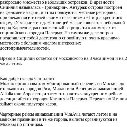
разбросано множество небольших островков. В древности
Сицилия называлась «Тринакрия». Антураж острова построен
на феномене мафии, и этим пользуются местные рестораны,
привлекая посетителей своими названиями «Пицца крестного
отца», «У мафии» и т.д. «Столицей мафии» является небольшой
город Карлеоне, расположенный в тридцати километрах от
сицилийского городка Палермо. На самом же деле остров
представляет собой достаточно спокойную и очень красивую
местность с большим числом интересных
достопримечательностей.
Время в Сицилии остается от московского на 3 часа зимой и на 2
часа летом.
Как добраться до Сицилии?
Можно организовать комбинированный перелет: из Москвы до
итальянских городов Рим, Милан или Венеция авиакомпанией
Alitalia или Аэрофлот, а затем отправиться внутренним рейсом
до сицилийских городов Катанья и Палермо. Перелет по Италии
займет около полутора часов.
Чартерные рейсы авиакомпании VimAvia летают летом и на
майские праздники в те же города, вылеты организуются из
Москвы по пятницам.