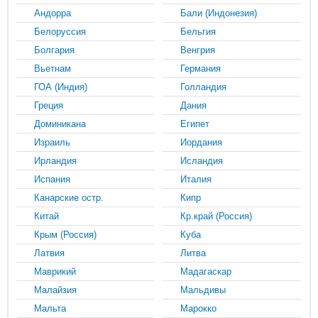
Андорра
Бали (Индонезия)
Белоруссия
Бельгия
Болгария
Венгрия
Вьетнам
Германия
ГОА (Индия)
Голландия
Греция
Дания
Доминикана
Египет
Израиль
Иордания
Ирландия
Исландия
Испания
Италия
Канарские остр.
Кипр
Китай
Кр.край (Россия)
Крым (Россия)
Куба
Латвия
Литва
Маврикий
Мадагаскар
Малайзия
Мальдивы
Мальта
Марокко