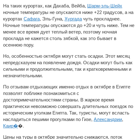
На таких курортах, как Дахаба, Вейба,
Шарм-эль-Шейх
ночные температуры не опускаются ниже +22 градусов, а на
курортах
Сафага
, Эль-Гуна,
Хургада
чуть прохладнее.
Ночные температуры опускаются до +20 и чуть ниже. Тем не
менее все время дует теплый ветер, поэтому ночная
прохлада не кажется столь зябкой, как это бывает в
осеннюю пору.
Но, особенностью октября могут стать осадки. Этот месяц
непредсказуем на появление дождя. Осадки могут быть как
сильными и продолжительными, так и кратковременными и
незначительными.
По отзывам отдыхающих именно отдых в октябре в Египте
позволят поближе познакомиться с
достопримечательностями страны. В жаркое время
практически невозможно совершать длительных поездок по
историческим уголкам Египта. Так, туристы, могут всласть
насладиться пешими прогулками по Гизе,
Александрии
,
Каир�
�.
Цены на туры в октябре значительно снижаются, поток