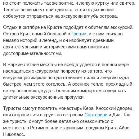
но стоит положить так же зонтик, и легкую куртку или свитер.
Теплые вещи могут пригодиться, если отдыхающие
соберутся отправиться на экскурсии вглубь острова.
Отдых в октябре на Кристе подойдет любителям экскурсий.
Остров Крит, самый большой в
Греции
, и с ним связано
немало историй и легенд, и он изобилует древними
архитектурными и историческими памятниками и
достопримечательностями.
В жаркие летние месяцы не всегда удается в полной мере
насладиться экскурсиями попросту из-за того, что
изнуряющая жаркая погода отнимает силы и энергию куда
быстрее, чем этого хотелось. А осеннее тепло, прохладный
ветер позволяют, куда с большим комфортом совершать
длительные экскурсионные прогулки.
Туристы смогут посетить монастырь Кера, Кносский дворец
или отправиться в круиз по островам
Санторини
и Диа. Так
же туристы смогут более детально ознакомиться с
местностью Ретимно, или старинным городком Крита Айос-
Николаос.