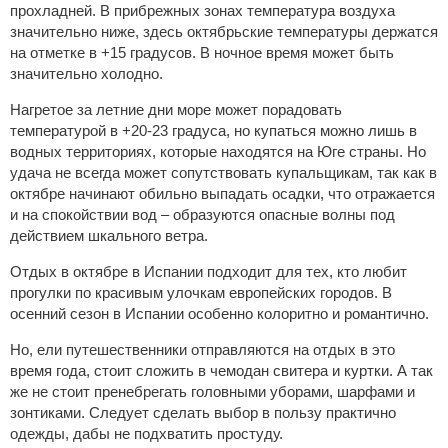
прохладней. В прибрежных зонах температура воздуха
значительно ниже, здесь октябрьские температуры держатся
на отметке в +15 градусов. В ночное время может быть
значительно холодно.
Нагретое за летние дни море может порадовать
температурой в +20-23 градуса, но купаться можно лишь в
водных территориях, которые находятся на Юге страны. Но
удача не всегда может сопутствовать купальщикам, так как в
октябре начинают обильно выпадать осадки, что отражается
и на спокойствии вод – образуются опасные волны под
действием шкального ветра.
Отдых в октябре в Испании подходит для тех, кто любит
прогулки по красивым улочкам европейских городов. В
осенний сезон в Испании особенно колоритно и романтично.
Но, ели путешественники отправляются на отдых в это
время года, стоит сложить в чемодан свитера и куртки. А так
же не стоит пренебрегать головными уборами, шарфами и
зонтиками. Следует сделать выбор в пользу практично
одежды, дабы не подхватить простуду.