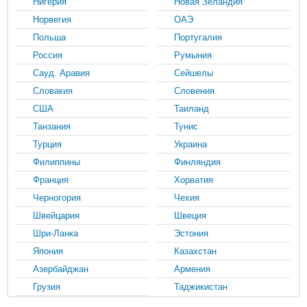
Нигерия
Новая Зеландия
Норвегия
ОАЭ
Польша
Португалия
Россия
Румыния
Сауд. Аравия
Сейшелы
Словакия
Словения
США
Таиланд
Танзания
Тунис
Турция
Украина
Филиппины
Финляндия
Франция
Хорватия
Черногория
Чехия
Швейцария
Швеция
Шри-Ланка
Эстония
Япония
Казахстан
Азербайджан
Армения
Грузия
Таджикистан