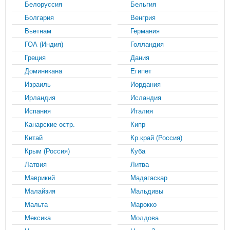
Белоруссия
Бельгия
Болгария
Венгрия
Вьетнам
Германия
ГОА (Индия)
Голландия
Греция
Дания
Доминикана
Египет
Израиль
Иордания
Ирландия
Исландия
Испания
Италия
Канарские остр.
Кипр
Китай
Кр.край (Россия)
Крым (Россия)
Куба
Латвия
Литва
Маврикий
Мадагаскар
Малайзия
Мальдивы
Мальта
Марокко
Мексика
Молдова