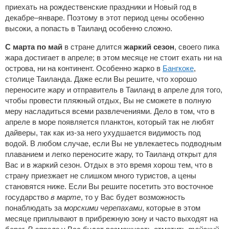
приехать на рождественские праздники и Новый год в
декабре–январе. Поэтому в этот период цены особенно
высоки, а попасть в Таиланд особенно сложно.
С марта по май
в стране длится
жаркий сезон
, своего пика
жара достигает в апреле; в этом месяце не стоит ехать ни на
острова, ни на континент. Особенно жарко в
Бангкоке
,
столице Таиланда. Даже если Вы решите, что хорошо
переносите жару и отправитель в Таиланд в апреле для того,
чтобы провести пляжный отдых, Вы не сможете в полную
меру насладиться всеми развлечениями. Дело в том, что в
апреле в море появляется планктон, который так не любят
дайверы, так как из-за него ухудшается видимость под
водой. В любом случае, если Вы не увлекаетесь подводным
плаванием и легко переносите жару, то Таиланд открыт для
Вас и в жаркий сезон. Отдых в это время хорош тем, что в
страну приезжает не слишком много туристов, а цены
становятся ниже. Если Вы решите посетить это восточное
государство
в марте
, то у Вас будет возможность
понаблюдать за
морскими черепахами
, которые в этом
месяце приплывают в прибрежную зону и часто выходят на