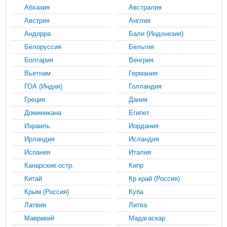
Абхазия
Австралия
Австрия
Англия
Андорра
Бали (Индонезия)
Белоруссия
Бельгия
Болгария
Венгрия
Вьетнам
Германия
ГОА (Индия)
Голландия
Греция
Дания
Доминикана
Египет
Израиль
Иордания
Ирландия
Исландия
Испания
Италия
Канарские остр.
Кипр
Китай
Кр.край (Россия)
Крым (Россия)
Куба
Латвия
Литва
Маврикий
Мадагаскар