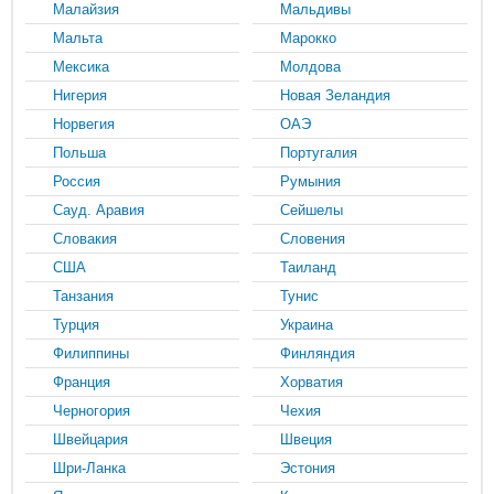
Малайзия
Мальдивы
Мальта
Марокко
Мексика
Молдова
Нигерия
Новая Зеландия
Норвегия
ОАЭ
Польша
Португалия
Россия
Румыния
Сауд. Аравия
Сейшелы
Словакия
Словения
США
Таиланд
Танзания
Тунис
Турция
Украина
Филиппины
Финляндия
Франция
Хорватия
Черногория
Чехия
Швейцария
Швеция
Шри-Ланка
Эстония