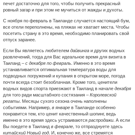
печет достаточно для того, чтобы получить прекрасный
ровный загар и при этом не мучиться от жажды и духоты.
С ноября по февраль в Таиланде случается настоящий бум,
все отели переполнены, на пляжах не хватает места. Чтобы
посетить страну в это время, необходимо планировать свой
отпуск заранее.
Если Вы являетесь любителем
дайвинга
и других водных
развлечений, тогда для Вас идеальное время для визита в
Таиланд –
с декабря по февраль
. Именно в это время
устанавливается оптимальная температура воды для
подводных погружений и купания в открытом море, погода
почти всегда стоит безоблачная. Кроме того, ценители
водных видов спорта приезжают в Таиланд в начале
декабря
для того ради масштабного состязания –
Королевской
регаты
. Месяцы сухого сезона очень наполнены
событиями. Например,
в январе
в Таиланде особенно
понравится тем, кто ценит качественный шопинг, ведь
именно в это время здесь устраиваются
распродажи
. А если
Вы поедете в Таиланд
в феврале
, то отпразднуете здесь
китайский Новый год
. И, конечно же, все стремятся