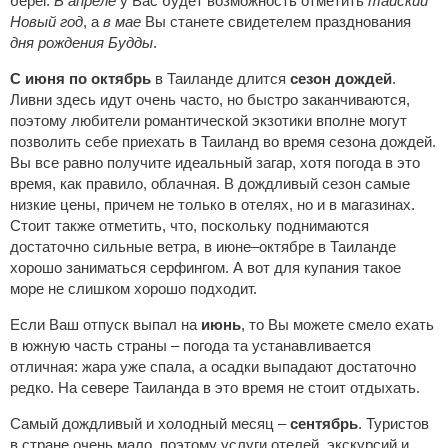
берег.
В апреле
у Вас будет возможность отметить
тайский
Новый год
, а
в мае
Вы станете свидетелем празднования
дня рождения Будды
.
С июня по октябрь
в Таиланде длится
сезон дождей
.
Ливни здесь идут очень часто, но быстро заканчиваются,
поэтому любители романтической экзотики вполне могут
позволить себе приехать в Таиланд во время сезона дождей.
Вы все равно получите идеальный загар, хотя погода в это
время, как правило, облачная. В дождливый сезон самые
низкие цены, причем не только в отелях, но и в магазинах.
Стоит также отметить, что, поскольку поднимаются
достаточно сильные ветра, в июне–октябре в Таиланде
хорошо заниматься серфингом. А вот для купания такое
море не слишком хорошо подходит.
Если Ваш отпуск выпал на
июнь
, то Вы можете смело ехать
в южную часть страны – погода та устанавливается
отличная: жара уже спала, а осадки выпадают достаточно
редко. На севере Таиланда в это время не стоит отдыхать.
Самый дождливый и холодный месяц –
сентябрь
. Туристов
в стране очень мало, поэтому услуги отелей, экскурсий и