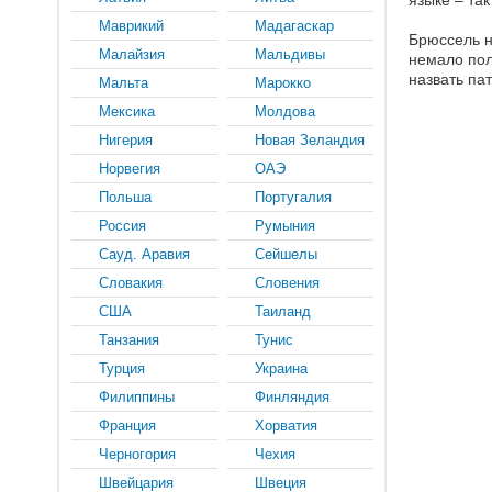
языке – так
Маврикий
Мадагаскар
Брюссель н
Малайзия
Мальдивы
немало пол
назвать пат
Мальта
Марокко
Мексика
Молдова
Нигерия
Новая Зеландия
Норвегия
ОАЭ
Польша
Португалия
Россия
Румыния
Сауд. Аравия
Сейшелы
Словакия
Словения
США
Таиланд
Танзания
Тунис
Турция
Украина
Филиппины
Финляндия
Франция
Хорватия
Черногория
Чехия
Швейцария
Швеция