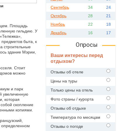
ии
Сентябрь
34
24
Октябрь
28
21
Ноябрь
22
18
дцем. Площадь
еленную гильдию. У
Декабрь
16
17
 «Тележка»,
 предметов быта, к
Опросы
ла строительные
лось здание Мэрии,
Ваши интересы перед
отдыхом?
сселя. Стоит
Отзывы об отеле
х домов можно
Цены на туры
миум и парк
Только цены на отель
ой увеличенную
Фото страны / курорта
и, которая
 собой скопление
Отзывы об отдыхе
шенными копиями.
Температура по месяцам
ранцузский,
на определенном
Отзывы о погоде