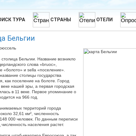
ОИСК ТУРА
СТРАНЫ
ОТЕЛИ
ца Бельгии
рюссель
 столица Бельгии. Название возникло
дерландского слова «bruoc»,
 «болото» и sella «поселение».
название столицы государства
я, как поселение на болоте. Город
6 веке нашей эры, а первая городская
илась в 11 веке. Первое упоминание о
ходится на 966 год.
анимаемых территорий города
 около 32,61 км², численность
148 000 человек. По данным переписи
д численность населения растет.
дится штаб-квартира Евросоюза, а так