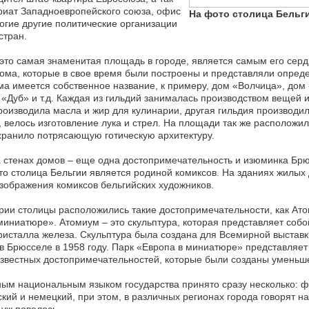
риат Западноевропейского союза, офис
На фото столица Бельг
огие другие политические организации
стран.
 это самая знаменитая площадь в городе, является самым его сер
ома, которые в свое время были построены и представляли опред
ма имеется собственное название, к примеру, дом «Волчица», дом
 «Дуб» и т.д. Каждая из гильдий занималась производством вещей и
роизводила масла и жир для кулинарии, другая гильдия производи
 велось изготовление лука и стрел. На площади так же расположи
хранило потрясающую готическую архитектуру.
 стенах домов – еще одна достопримечательность и изюминка Брю
что столица Бельгии является родиной комиксов. На зданиях жилы
изображения комиксов бельгийских художников.
рии столицы расположились такие достопримечательности, как Ато
миниатюре». Атомиум – это скульптура, которая представляет соб
кристалла железа. Скульптура была создана для Всемирной выставк
в Брюсселе в 1958 году. Парк «Европа в миниатюре» представляет
звестных достопримечательностей, которые были созданы умень
м национальным языком государства принято сразу несколько: ф
кий и немецкий, при этом, в различных регионах города говорят 