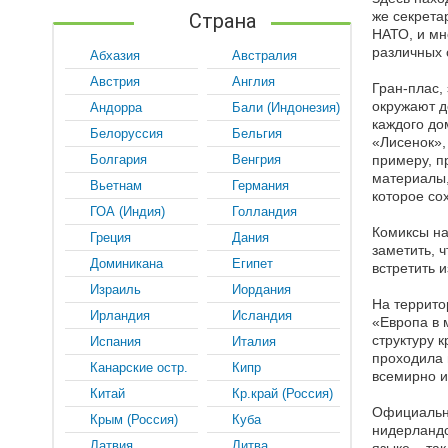
же секрета
Страна
НАТО, и мн
различных 
Абхазия
Австралия
Австрия
Англия
Гран-плас,
окружают д
Андорра
Бали (Индонезия)
каждого до
Белоруссия
Бельгия
«Лисенок»,
Болгария
Венгрия
примеру, п
материалы,
Вьетнам
Германия
которое со
ГОА (Индия)
Голландия
Комиксы на
Греция
Дания
заметить, 
Доминикана
Египет
встретить 
Израиль
Иордания
На террито
Ирландия
Исландия
«Европа в 
структуру 
Испания
Италия
проходила 
Канарские остр.
Кипр
всемирно и
Китай
Кр.край (Россия)
Официальны
Крым (Россия)
Куба
нидерландс
Латвия
Литва