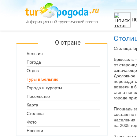
П
Столи
О стране
Столица: Б
Бельгия
Брюссель –
Погода
от старони
означающее
Отдых
Дословное 
Туры в Бельгию
переводитс
возвели в 
Города и курорты
стена появ
Посольство
городе при
Карта
Площадь з
Столица
составляет
населения 
Фото
на 2008 го
Новости
Здесь нахо