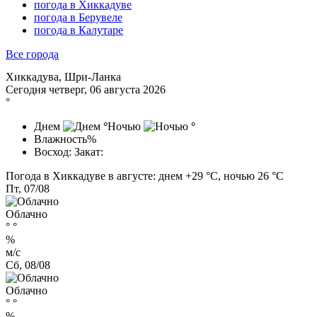
погода в Хиккадуве
погода в Берувеле
погода в Калутаре
Все города
Хиккадува, Шри-Ланка
Сегодня четверг, 06 августа 2026
°
Днем
°
Ночью
°
Влажность
%
Восход:
Закат:
Погода в Хиккадуве в августе: днем +29 °C, ночью 26 °C
Пт, 07/08
Облачно
°
°
%
м/с
Сб, 08/08
Облачно
°
°
%