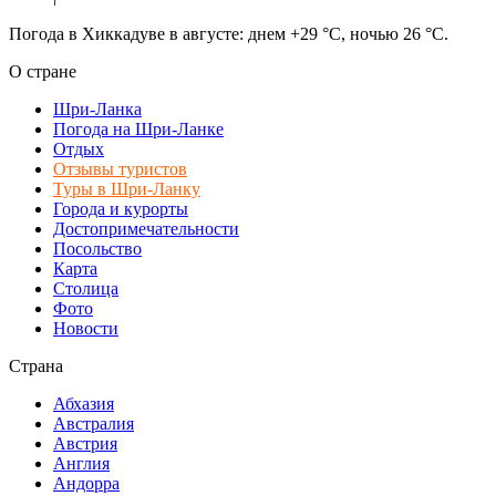
Погода в Хиккадуве в августе: днем +29 °C, ночью 26 °C.
О стране
Шри-Ланка
Погода на Шри-Ланке
Отдых
Отзывы туристов
Туры в Шри-Ланку
Города и курорты
Достопримечательности
Посольство
Карта
Столица
Фото
Новости
Страна
Абхазия
Австралия
Австрия
Англия
Андорра