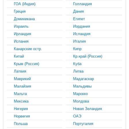
ГОА (Индия)
Голландия
Греция
Дания
Доминикана
Египет
Израиль
Иордания
Ирландия
Исландия
Испания
Италия
Канарские остр.
Кипр
Китай
Кр.край (Россия)
Крым (Россия)
Куба
Латвия
Литва
Маврикий
Мадагаскар
Малайзия
Мальдивы
Мальта
Марокко
Мексика
Молдова
Нигерия
Новая Зеландия
Норвегия
ОАЭ
Польша
Португалия