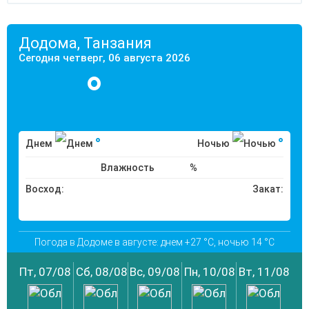
Додома, Танзания
Сегодня четверг, 06 августа 2026
°
°
°
Днем
Ночью
Влажность
%
Восход:
Закат:
Погода в Додоме в августе: днем +27 °C, ночью 14 °C
Пт, 07/08
Сб, 08/08
Вс, 09/08
Пн, 10/08
Вт, 11/08
Ср