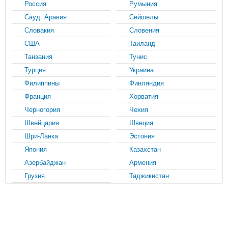
Россия
Румыния
Сауд. Аравия
Сейшелы
Словакия
Словения
США
Таиланд
Танзания
Тунис
Турция
Украина
Филиппины
Финляндия
Франция
Хорватия
Черногория
Чехия
Швейцария
Швеция
Шри-Ланка
Эстония
Япония
Казахстан
Азербайджан
Армения
Грузия
Таджикистан