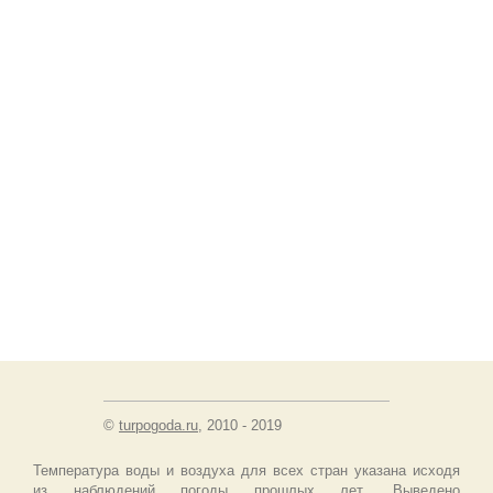
©
turpogoda.ru
, 2010 - 2019
Температура воды и воздуха для всех стран указана исходя
из наблюдений погоды прошлых лет. Выведено