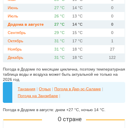
Июнь
27 °C
14 °C
0
Июль
26 °C
13 °C
0
Додома в августе
27 °C
14 °C
0
Сентябрь
29 °C
15 °C
0
Октябрь
31 °C
17 °C
1
Ноябрь
31 °C
18 °C
27
Декабрь
31 °C
18 °C
122
Погода в Додоме по месяцам циклична, поэтому температурная
таблица воды и воздуха может быть актуальной не только на
2026 год.
Танзания
|
Отдых
|
Погода в Дар-эс-Саламе
|
Погода на Занзибаре
|
Погода в Додоме в августе: днем +27 °C, ночью 14 °C.
О стране