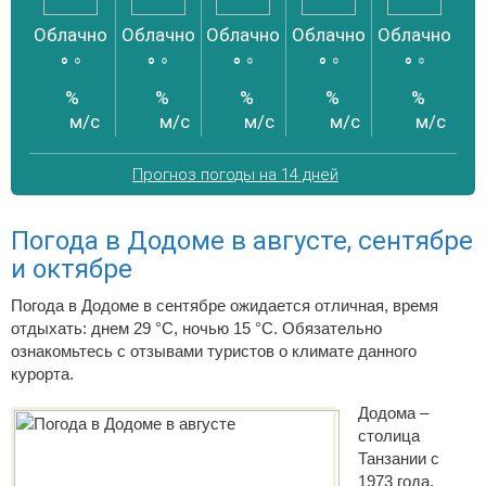
Облачно
Облачно
Облачно
Облачно
Облачно
Об
°
°
°
°
°
°
°
°
°
°
%
%
%
%
%
м/с
м/с
м/с
м/с
м/с
Прогноз погоды на 14 дней
Погода в Додоме в августе, сентябре
и октябре
Погода в Додоме в сентябре ожидается отличная, время
отдыхать: днем 29 °C, ночью 15 °C. Обязательно
ознакомьтесь с отзывами туристов о климате данного
курорта.
Додома –
столица
Танзании с
1973 года.