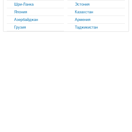
Шри-Ланка
Эстония
Япония
Казахстан
Азербайджан
Армения
Грузия
Таджикистан