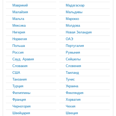
Маврикий
Мадагаскар
Малайзия
Мальдивы
Мальта
Марокко
Мексика
Молдова
Нигерия
Новая Зеландия
Норвегия
ОАЭ
Польша
Португалия
Россия
Румыния
Сауд. Аравия
Сейшелы
Словакия
Словения
США
Таиланд
Танзания
Тунис
Турция
Украина
Филиппины
Финляндия
Франция
Хорватия
Черногория
Чехия
Швейцария
Швеция