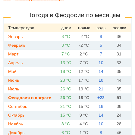
Погода в Феодосии по месяцам
Температура:
днем
ночью
воды
осадки
Январь
3 °C
-2 °C
8
36
Февраль
3 °C
-2 °C
5
34
Март
7 °C
2 °C
7
31
Апрель
13 °C
7 °C
10
33
Май
18 °C
12 °C
14
35
Июнь
23 °C
17 °C
18
44
Июль
26 °C
19 °C
21
35
Феодосия в августе
26 °C
18 °C
+22
51
Сентябрь
21 °C
15 °C
18
38
Октябрь
15 °C
9 °C
14
24
Ноябрь
8 °C
4 °C
10
28
Декабрь
6 °C
1 °C
8
46