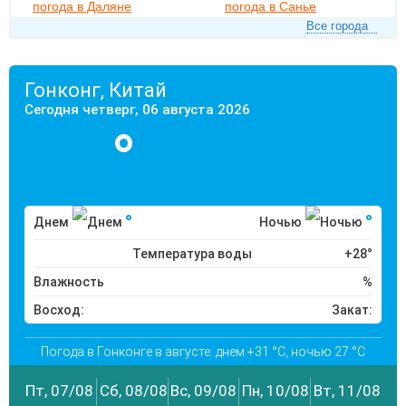
погода в Даляне
погода в Санье
Все города
Гонконг, Китай
Сегодня четверг, 06 августа 2026
°
°
°
Днем
Ночью
Температура воды
+28°
Влажность
%
Восход:
Закат:
Погода в Гонконге в августе: днем +31 °C, ночью 27 °C
Пт, 07/08
Сб, 08/08
Вс, 09/08
Пн, 10/08
Вт, 11/08
Ср