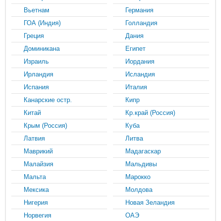
Вьетнам
Германия
ГОА (Индия)
Голландия
Греция
Дания
Доминикана
Египет
Израиль
Иордания
Ирландия
Исландия
Испания
Италия
Канарские остр.
Кипр
Китай
Кр.край (Россия)
Крым (Россия)
Куба
Латвия
Литва
Маврикий
Мадагаскар
Малайзия
Мальдивы
Мальта
Марокко
Мексика
Молдова
Нигерия
Новая Зеландия
Норвегия
ОАЭ