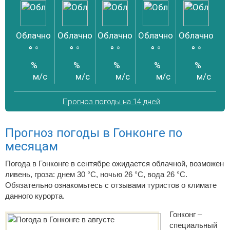
Облачно
Облачно
Облачно
Облачно
Облачно
Об
°
°
°
°
°
°
°
°
°
°
%
%
%
%
%
м/с
м/с
м/с
м/с
м/с
Прогноз погоды на 14 дней
Прогноз погоды в Гонконге по
месяцам
Погода в Гонконге в сентябре ожидается облачной, возможен
ливень, гроза: днем 30 °C, ночью 26 °C, вода 26 °C.
Обязательно ознакомьтесь с отзывами туристов о климате
данного курорта.
Гонконг –
специальный