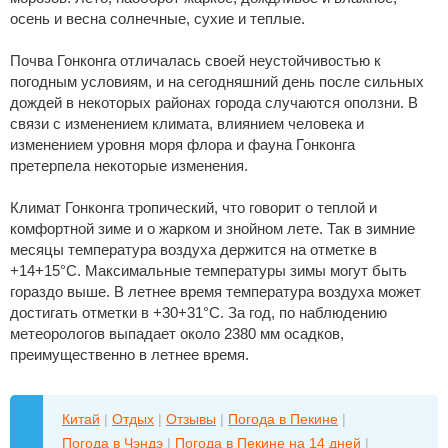
осень и весна солнечные, сухие и теплые.
Почва Гонконга отличалась своей неустойчивостью к
погодным условиям, и на сегодняшний день после сильных
дождей в некоторых районах города случаются оползни. В
связи с изменением климата, влиянием человека и
изменением уровня моря флора и фауна Гонконга
претерпела некоторые изменения.
Климат Гонконга тропический, что говорит о теплой и
комфортной зиме и о жарком и знойном лете. Так в зимние
месяцы температура воздуха держится на отметке в
+14+15°C. Максимальные температуры зимы могут быть
гораздо выше. В летнее время температура воздуха может
достигать отметки в +30+31°C. За год, по наблюдению
метеорологов выпадает около 2380 мм осадков,
преимущественно в летнее время.
Китай
|
Отдых
|
Отзывы
|
Погода в Пекине
|
Погода в Чэндэ
|
Погода в Пекине на 14 дней
|