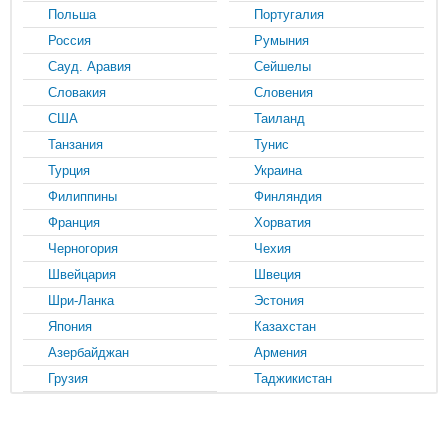
Польша
Португалия
Россия
Румыния
Сауд. Аравия
Сейшелы
Словакия
Словения
США
Таиланд
Танзания
Тунис
Турция
Украина
Филиппины
Финляндия
Франция
Хорватия
Черногория
Чехия
Швейцария
Швеция
Шри-Ланка
Эстония
Япония
Казахстан
Азербайджан
Армения
Грузия
Таджикистан