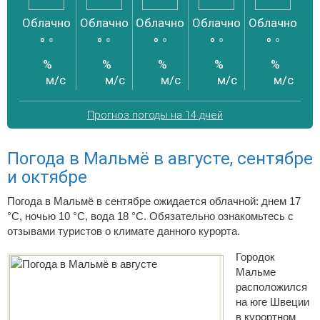
Облачно
Облачно
Облачно
Облачно
Облачно
Об
°
°
°
°
°
°
°
°
°
°
%
%
%
%
%
м/с
м/с
м/с
м/с
м/с
Прогноз погоды на 14 дней
Погода в Мальмё в августе, сентябре
и октябре
Погода в Мальмё в сентябре ожидается облачной: днем 17
°C, ночью 10 °C, вода 18 °C. Обязательно ознакомьтесь с
отзывами туристов о климате данного курорта.
Городок
Мальме
расположился
на юге Швеции
в курортном