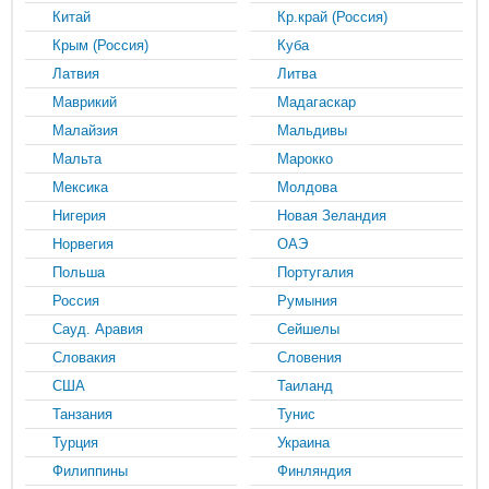
Китай
Кр.край (Россия)
Крым (Россия)
Куба
Латвия
Литва
Маврикий
Мадагаскар
Малайзия
Мальдивы
Мальта
Марокко
Мексика
Молдова
Нигерия
Новая Зеландия
Норвегия
ОАЭ
Польша
Португалия
Россия
Румыния
Сауд. Аравия
Сейшелы
Словакия
Словения
США
Таиланд
Танзания
Тунис
Турция
Украина
Филиппины
Финляндия