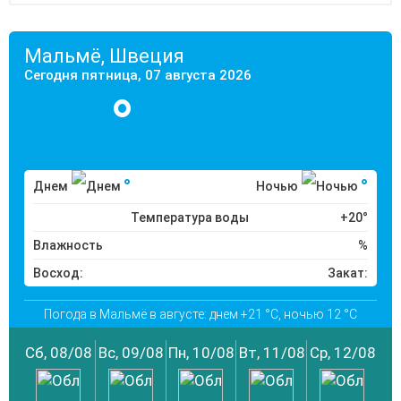
Мальмё, Швеция
Сегодня пятница, 07 августа 2026
°
°
°
Днем
Ночью
Температура воды
+20°
Влажность
%
Восход:
Закат:
Погода в Мальмё в августе: днем +21 °C, ночью 12 °C
Сб, 08/08
Вс, 09/08
Пн, 10/08
Вт, 11/08
Ср, 12/08
Чт