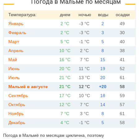
Погода в Мальмё по месяцам
Температура:
днем
ночью
воды
осадки
Январь
2 °C
-3 °C
2
49
Февраль
2 °C
-3 °C
3
30
Март
5 °C
-1 °C
5
40
Апрель
10 °C
2 °C
8
38
Май
16 °C
7 °C
15
41
Июнь
20 °C
11 °C
19
52
Июль
21 °C
13 °C
20
61
Мальмё в августе
21 °C
12 °C
+20
58
Сентябрь
17 °C
10 °C
18
59
Октябрь
12 °C
7 °C
14
57
Ноябрь
7 °C
3 °C
8
61
Декабрь
4 °C
-1 °C
5
58
Погода в Мальмё по месяцам циклична, поэтому