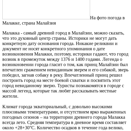
На фото погода в
Малакке, страна Малайзия
Малакка - самый древний город в Малайзии, можно сказать,
что это духовный центр страны. Историки не могут дать
конкретную дату основания города. Никакие реликвии и
документ не носят конкретного упоминания о дате
возникновения Малакки, поэтому, историки гадают, что город
возник в промежуток между 1376 и 1400 годами. Легенда о
возникновении города гласит о том, как принц Малайзии был
впечатлен сражением невиданным зверем и его собакой, зверь
победил, загнав собаку в реку. Впечатленный принц решил
построить город на месте боевой схватки и посвятить этот
город невиданному зверю. Туристы познакомятся в городе с
массой легенд, которые так любят рассказывать местные
жители.
Климат города экваториальный, с довольно высокими
плюсовыми температурами, и отсутствием ярко выраженных
погодных сезонов – на территории древнего города Малакка
всегда лето. Средняя температура в дневное время составляет
около +28+30°C. Количество осадков в течение года велико,