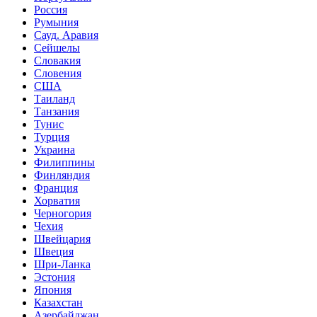
Россия
Румыния
Сауд. Аравия
Сейшелы
Словакия
Словения
США
Таиланд
Танзания
Тунис
Турция
Украина
Филиппины
Финляндия
Франция
Хорватия
Черногория
Чехия
Швейцария
Швеция
Шри-Ланка
Эстония
Япония
Казахстан
Азербайджан