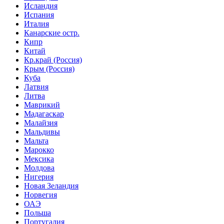
Исландия
Испания
Италия
Канарские остр.
Кипр
Китай
Кр.край (Россия)
Крым (Россия)
Куба
Латвия
Литва
Маврикий
Мадагаскар
Малайзия
Мальдивы
Мальта
Марокко
Мексика
Молдова
Нигерия
Новая Зеландия
Норвегия
ОАЭ
Польша
Португалия