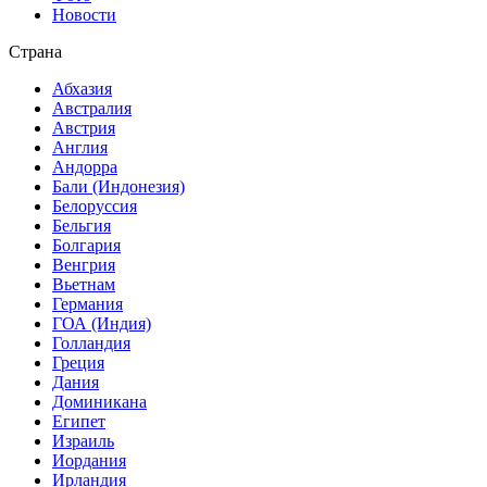
Новости
Страна
Абхазия
Австралия
Австрия
Англия
Андорра
Бали (Индонезия)
Белоруссия
Бельгия
Болгария
Венгрия
Вьетнам
Германия
ГОА (Индия)
Голландия
Греция
Дания
Доминикана
Египет
Израиль
Иордания
Ирландия