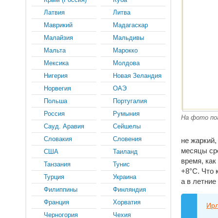
Латвия
Литва
Маврикий
Мадагаскар
Малайзия
Мальдивы
Мальта
Марокко
Мексика
Молдова
Нигерия
Новая Зеландия
Норвегия
ОАЭ
Польша
Португалия
Россия
Румыния
На фото по
Сауд. Аравия
Сейшелы
Словакия
Словения
не жаркий,
месяцы сре
США
Таиланд
время, как
Танзания
Тунис
+8°C. Что 
Турция
Украина
а в летние
Филиппины
Финляндия
Франция
Хорватия
Ир
Черногория
Чехия