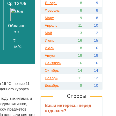
Ср, 12/08
Январь
8
9
Февраль
8
8
Март
9
8
Облачно
Апрель
11
10
°
°
Май
13
12
%
Июнь
16
15
м/с
Июль
18
16
Август
18
18
Сентябрь
16
16
Октябрь
14
14
Ноябрь
11
12
 16 °C, ночью 11
Декабрь
9
10
данного курорта.
Опросы
году викингами, и
родом викингов,
Ваши интересы перед
ссу предметов,
отдыхом?
а площади святого