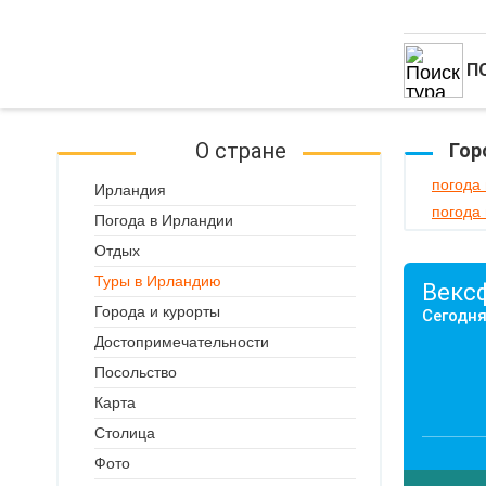
П
О стране
Гор
погода
Ирландия
погода
Погода в Ирландии
Отдых
Туры в Ирландию
Векс
Города и курорты
Сегодня
Достопримечательности
Посольство
Карта
Столица
Фото