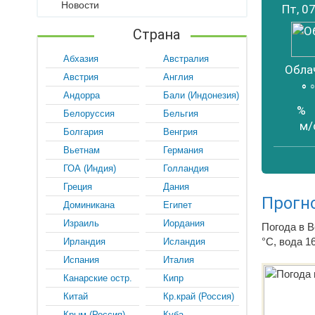
Новости
Пт, 0
Страна
Абхазия
Австралия
Обла
Австрия
Англия
°
Андорра
Бали (Индонезия)
%
Белоруссия
Бельгия
м/
Болгария
Венгрия
Вьетнам
Германия
ГОА (Индия)
Голландия
Греция
Дания
Прогн
Доминикана
Египет
Израиль
Иордания
Погода в В
°C, вода 1
Ирландия
Исландия
Испания
Италия
Канарские остр.
Кипр
Китай
Кр.край (Россия)
Крым (Россия)
Куба