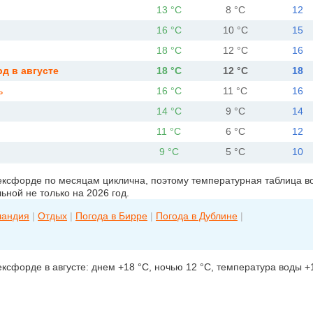
13 °C
8 °C
12
16 °C
10 °C
15
18 °C
12 °C
16
д в августе
18 °C
12 °C
18
ь
16 °C
11 °C
16
14 °C
9 °C
14
11 °C
6 °C
12
9 °C
5 °C
10
ексфорде по месяцам циклична, поэтому температурная таблица в
ьной не только на 2026 год.
ландия
|
Отдых
|
Погода в Бирре
|
Погода в Дублине
|
ексфорде в августе: днем +18 °C, ночью 12 °C, температура воды +