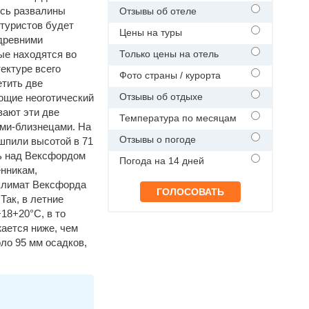
ись развалины
Отзывы об отеле
 туристов будет
Цены на туры
древними
ые находятся во
Только цены на отель
тектуре всего
Фото страны / курорта
етить две
Отзывы об отдыхе
ющие неоготический
вают эти две
Температура по месяцам
ями-близнецами. На
Отзывы о погоде
шпили высотой в 71
ь над Вексфордом
Погода на 14 дней
нникам,
Климат Вексфорда
Так, в летние
18+20°C, в то
жается ниже, чем
ло 95 мм осадков,