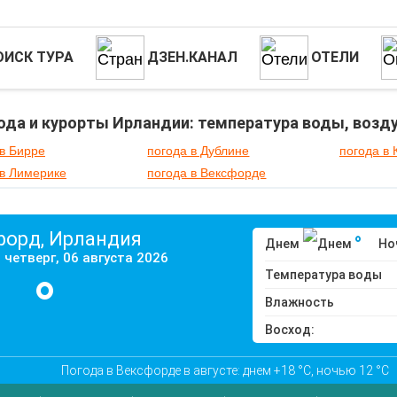
ОИСК ТУРА
ДЗЕН.КАНАЛ
ОТЕЛИ
ода и курорты Ирландии: температура воды, возду
 в Бирре
погода в Дублине
погода в 
 в Лимерике
погода в Вексфорде
форд, Ирландия
°
Днем
Но
 четверг, 06 августа 2026
°
Температура воды
Влажность
Восход:
Погода в Вексфорде в августе: днем +18 °C, ночью 12 °C