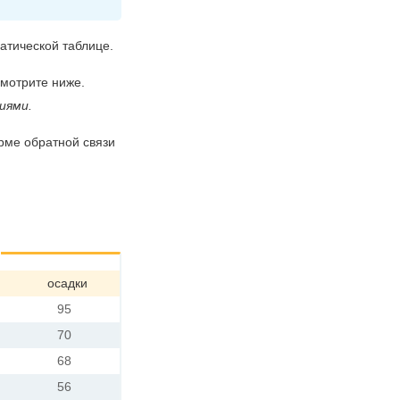
атической таблице.
смотрите ниже.
иями.
рме обратной связи
осадки
95
70
68
56