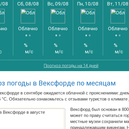
7/08
Сб, 08/08
Вс, 09/08
Пн, 10/08
Вт, 11/08
чно
Облачно
Облачно
Облачно
Облачно
°
°
°
°
°
°
°
°
°
%
%
%
%
с
м/с
м/с
м/с
м/с
Прогноз погоды на 14 дней
оз погоды в Вексфорде по месяцам
ексфорде в сентябре ожидается облачной с прояснениями: днем
6 °C. Обязательно ознакомьтесь с отзывами туристов о климате 
Вексфорд был основан в 800 
может по праву считаться го
местные музеи сохранили ма
принадлежавшим викингам. Н