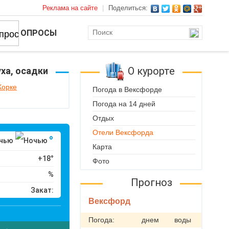
Реклама на сайте
|
Поделиться:
ОПРОСЫ
О курорте
ха, осадки
Корке
Погода в Вексфорде
Погода на 14 дней
Отдых
Отели Вексфорда
°
чью
Карта
+18°
Фото
%
Прогноз
Закат:
Вексфорд
Погода:
днем
воды