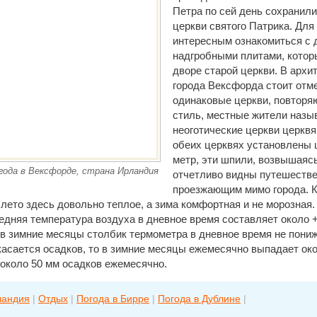
Петра по сей день сохранил
церкви святого Патрика. Для
интересным ознакомиться с 
надгробными плитами, котор
дворе старой церкви. В архи
города Вексфорда стоит отм
одинаковые церкви, повторя
стиль, местные жители назы
неоготические церкви церкв
обеих церквях установлены 
метр, эти шпили, возвышаяс
года в Вексфорде, страна Ирландия
отчетливо видны путешестве
проезжающим мимо города. 
 лето здесь довольно теплое, а зима комфортная и не морозная. 
дняя температура воздуха в дневное время составляет около +
 в зимние месяцы столбик термометра в дневное время не пони
касается осадков, то в зимние месяцы ежемесячно выпадает око
 около 50 мм осадков ежемесячно.
ландия
|
Отдых
|
Погода в Бирре
|
Погода в Дублине
|