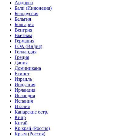
Андорра
Бали (Индонезия)
Белоруссия
Бельгия
Болгария
Венгрия
Вьетнам
Германия
ГОА (Индия)
Голландия
Греция
Дания
Доминикана
Египет
Израиль
Иордания
Ирландия
Исландия
Испания
Италия
Канарские остр.
Кипр
Китай
Кр.край (Россия)
Крым (Россия)