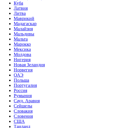
Куба
Латвия
Литва
Маврикий
Мадагаскар
Малайзия
Мальдивы
Мальта
Марокко
Мексика
Молдова
Нигерия
Новая Зеландия
Норвегия
ОАЭ
Польша
Португалия
Россия
Румыния
Сауд. Аравия
Сейшелы
Словакия
Словения
США
Таиланд