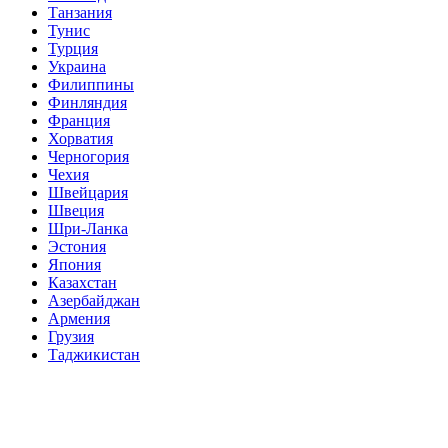
Танзания
Тунис
Турция
Украина
Филиппины
Финляндия
Франция
Хорватия
Черногория
Чехия
Швейцария
Швеция
Шри-Ланка
Эстония
Япония
Казахстан
Азербайджан
Армения
Грузия
Таджикистан