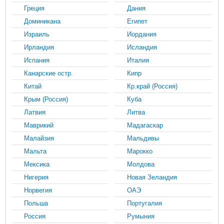
Греция
Дания
Доминикана
Египет
Израиль
Иордания
Ирландия
Исландия
Испания
Италия
Канарские остр.
Кипр
Китай
Кр.край (Россия)
Крым (Россия)
Куба
Латвия
Литва
Маврикий
Мадагаскар
Малайзия
Мальдивы
Мальта
Марокко
Мексика
Молдова
Нигерия
Новая Зеландия
Норвегия
ОАЭ
Польша
Португалия
Россия
Румыния