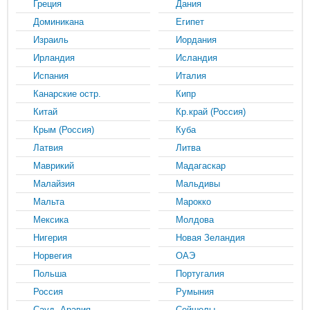
Греция
Дания
Доминикана
Египет
Израиль
Иордания
Ирландия
Исландия
Испания
Италия
Канарские остр.
Кипр
Китай
Кр.край (Россия)
Крым (Россия)
Куба
Латвия
Литва
Маврикий
Мадагаскар
Малайзия
Мальдивы
Мальта
Марокко
Мексика
Молдова
Нигерия
Новая Зеландия
Норвегия
ОАЭ
Польша
Португалия
Россия
Румыния
Сауд. Аравия
Сейшелы