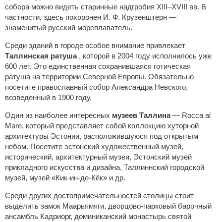
собора можно видеть старинные надгробия XIII–XVIII вв. В
частности, здесь похоронен И. Ф. Крузенштерн ―
знаменитый русский мореплаватель.
Среди зданий в городе особое внимание привлекает
Таллинская ратуша
, которой в 2004 году исполнилось уже
600 лет. Это единственная сохранившаяся готическая
ратуша на территории Северной Европы. Обязательно
посетите православный собор Александра Невского,
возведенный в 1900 году.
Один из наиболее интересных
музеев Таллина
― Rocca al
Mare, который представляет собой коллекцию хуторной
архитектуры Эстонии, расположившуюся под открытым
небом. Посетите эстонский художественный музей,
исторический, архитектурный музеи, Эстонский музей
прикладного искусства и дизайна, Таллиннский городской
музей, музей «Кик-ин-де-Кёк» и др.
Среди других достопримечательностей столицы стоит
выделить замок Маарьямяги, дворцово-парковый барочный
ансамбль Кадриорг, доминиканский монастырь святой