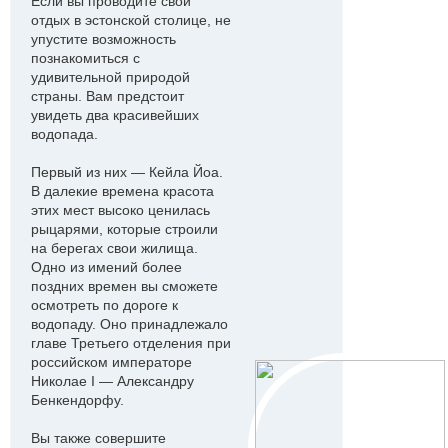
Если вы проводите свой
отдых в эстонской столице, не
упустите возможность
познакомиться с
удивительной природой
страны. Вам предстоит
увидеть два красивейших
водопада.
Первый из них — Кейла Йоа.
В далекие времена красота
этих мест высоко ценилась
рыцарями, которые строили
на берегах свои жилища.
Одно из имений более
поздних времен вы сможете
осмотреть по дороге к
водопаду. Оно принадлежало
главе Третьего отделения при
российском императоре
Николае I — Александру
Бенкендорфу.
Вы также совершите