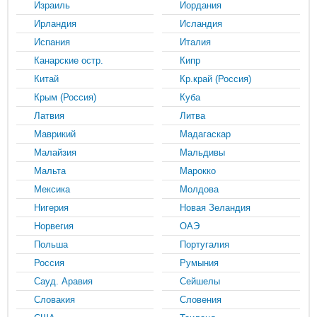
Израиль
Иордания
Ирландия
Исландия
Испания
Италия
Канарские остр.
Кипр
Китай
Кр.край (Россия)
Крым (Россия)
Куба
Латвия
Литва
Маврикий
Мадагаскар
Малайзия
Мальдивы
Мальта
Марокко
Мексика
Молдова
Нигерия
Новая Зеландия
Норвегия
ОАЭ
Польша
Португалия
Россия
Румыния
Сауд. Аравия
Сейшелы
Словакия
Словения