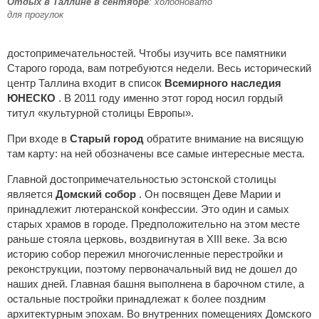
Отдых в Таллине в сентябре
: холодновато
для прогулок
достопримечательностей. Чтобы изучить все памятники
Старого города, вам потребуются недели. Весь исторический
центр Таллина входит в список
Всемирного наследия
ЮНЕСКО
. В 2011 году именно этот город носил гордый
титул «культурной столицы Европы».
При входе в
Старый город
обратите внимание на висящую
там карту: на ней обозначены все самые интересные места.
Главной достопримечательностью эстонской столицы
является
Домский собор
. Он посвящен Деве Марии и
принадлежит лютеранской конфессии. Это один и самых
старых храмов в городе. Предположительно на этом месте
раньше стояла церковь, воздвигнутая в XIII веке. За всю
историю собор пережил многочисленные перестройки и
реконструкции, поэтому первоначальный вид не дошел до
наших дней. Главная башня выполнена в барочном стиле, а
остальные постройки принадлежат к более поздним
архитектурным эпохам. Во внутренних помещениях Домского