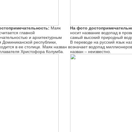
остопримечательность:
Маяк
На фото достопримечательн
считается главной
носит название водопад в про
чательностью и архитектурным
самый высокий природный вод
 Доминиканской республики,
В переводе на русский язык на
ходится в ее столице. Маяк назван в
означает водопад миллионеров,
плавателя Христофора Колумба.
назван – неизвестно.