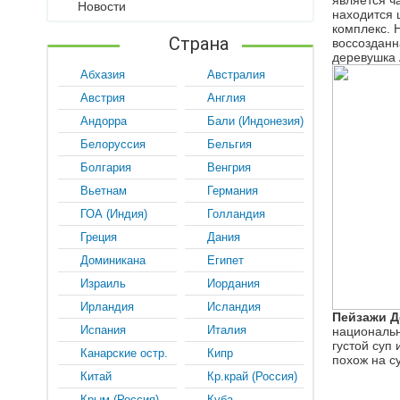
является ч
Новости
находится 
комплекс. 
Страна
воссозданн
деревушка 
Абхазия
Австралия
Австрия
Англия
Андорра
Бали (Индонезия)
Белоруссия
Бельгия
Болгария
Венгрия
Вьетнам
Германия
ГОА (Индия)
Голландия
Греция
Дания
Доминикана
Египет
Израиль
Иордания
Ирландия
Исландия
Пейзажи Д
Испания
Италия
националь
густой суп
Канарские остр.
Кипр
похож на с
Китай
Кр.край (Россия)
Крым (Россия)
Куба