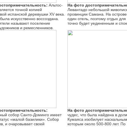
остопримечательность:
Альтос-
На фото достопримечательн
вляется точной копией
Левантадо небольшой живописн
вой испанской деревушки XV века.
провинции Самана. На острове
была искусственно воссоздана.
один отель, поэтому отдых для 
ители называют поселение
точно будет уединенным и спо
удожников и ремесленников.
остопримечательность:
На фото достопримечательн
ный собор Санто-Доминго имеет
чудес, что была найдена в доли
татус «малой базилики». Собор
Кумаяса изобилует наскальным
ив, и очаровывает своей
которым около 500-800 лет. По