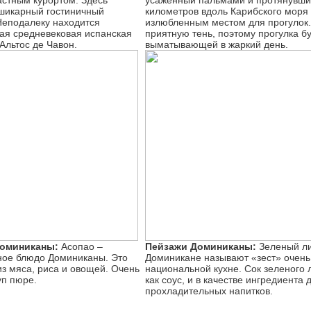
астным курортом. Здесь
усаженный пальмами и протянувши
шикарный гостиничный
километров вдоль Карибского моря
Неподалеку находится
излюбленным местом для прогулок
ая средневековая испанская
приятную тень, поэтому прогулка бу
Альтос де Чавон.
выматывающей в жаркий день.
оминиканы:
Асопао –
Пейзажи Доминиканы:
Зеленый ли
ное блюдо Доминиканы. Это
Доминикане называют «зест» очень
 из мяса, риса и овощей. Очень
национальной кухне. Сок зеленого
уп пюре.
как соус, и в качестве ингредиента 
прохладительных напитков.