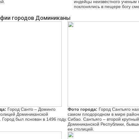
ой.
индейцы неизвестного ученым
поклонялись в пещере богу сме
фии городов Доминиканы
да:
Город Санто – Доминго
Фото города:
Город Сантьяго нах
толицей Доминиканской
самом плодородном в мире райо
. Город был лснован в 1496 году.
Сибао. Сантьяго – второй крупный
Доминиканской Республики, бывш
ее столицей.