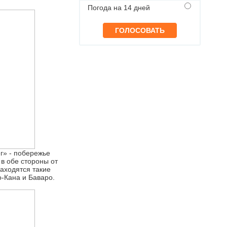
Погода на 14 дней
г» - побережье
 в обе стороны от
находятся такие
о-Кана и Баваро.