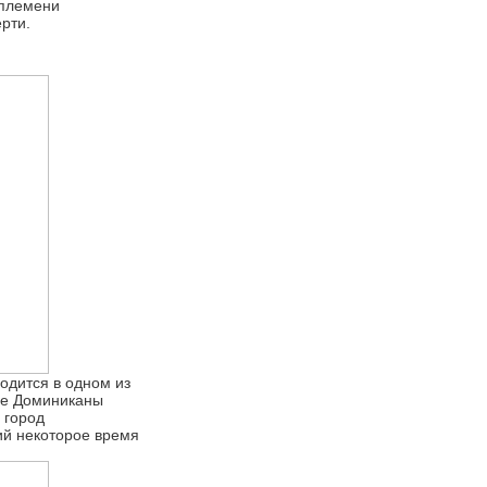
 племени
рти.
одится в одном из
не Доминиканы
 город
ий некоторое время