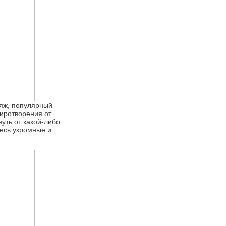
яж, популярный
миротворения от
уть от какой-либо
десь укромные и