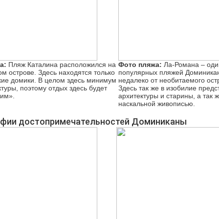
а:
Пляж Каталина расположился на
Фото пляжа:
Ла-Романа – оди
м острове. Здесь находятся только
популярных пляжей Доминика
кие домики. В целом здесь минимум
недалеко от необитаемого ост
туры, поэтому отдых здесь будет
Здесь так же в изобилие пред
ким».
архитектуры и старины, а так 
наскальной живописью.
фии достопримечательностей Доминиканы