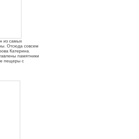
н из самых
ны. Отсюда совсем
рова Катерина.
ставлены памятники
же пещеры с