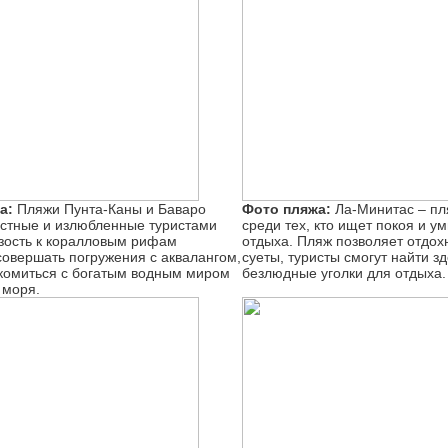
а:
Пляжи Пунта-Каны и Баваро
Фото пляжа:
Ла-Минитас – пл
стные и излюбленные туристами
среди тех, кто ищет покоя и у
зость к коралловым рифам
отдыха. Пляж позволяет отдохн
совершать погружения с аквалангом,
суеты, туристы смогут найти з
комиться с богатым водным миром
безлюдные уголки для отдыха.
 моря.