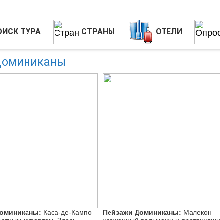
ОИСК ТУРА
СТРАНЫ
ОТЕЛИ
Доминиканы
оминиканы:
Каса-де-Кампо
Пейзажи Доминиканы:
Малекон – 