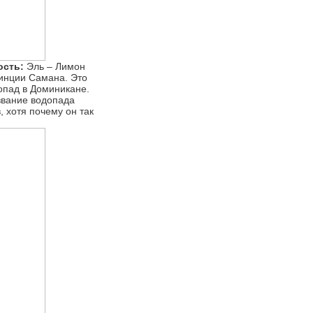
ость:
Эль – Лимон
винции Самана. Это
опад в Доминикане.
звание водопада
 хотя почему он так