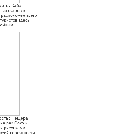
ость:
Кайо
ый остров в
 расположен всего
туристов здесь
койным.
ость:
Пещера
не рек Соко и
и рисунками,
 всей вероятности