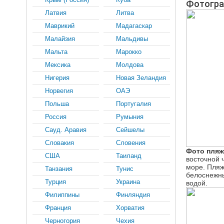
Фотогра
Латвия
Литва
Маврикий
Мадагаскар
Малайзия
Мальдивы
Мальта
Марокко
Мексика
Молдова
Нигерия
Новая Зеландия
Норвегия
ОАЭ
Польша
Португалия
Россия
Румыния
Сауд. Аравия
Сейшелы
Словакия
Словения
Фото пляж
США
Таиланд
восточной 
море. Пляж
Танзания
Тунис
белоснежны
Турция
Украина
водой.
Филиппины
Финляндия
Франция
Хорватия
Черногория
Чехия