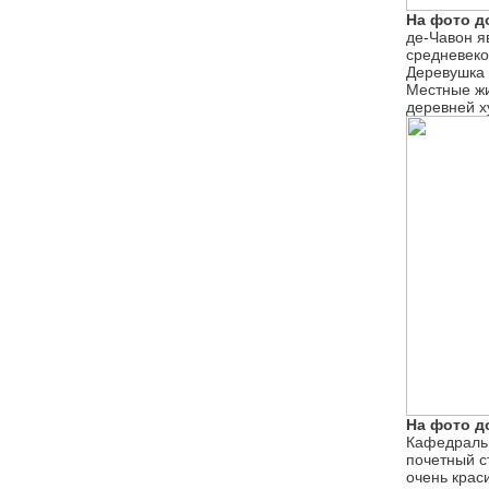
На фото д
де-Чавон я
средневеко
Деревушка 
Местные ж
деревней х
На фото д
Кафедраль
почетный с
очень крас