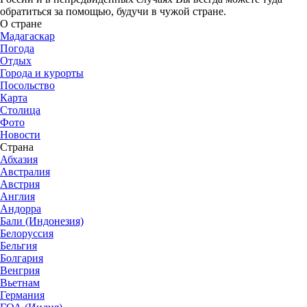
обратиться за помощью, будучи в чужой стране.
О стране
Мадагаскар
Погода
Отдых
Города и курорты
Посольство
Карта
Столица
Фото
Новости
Страна
Абхазия
Австралия
Австрия
Англия
Андорра
Бали (Индонезия)
Белоруссия
Бельгия
Болгария
Венгрия
Вьетнам
Германия