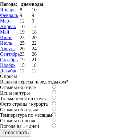
Погода:
днем
воды
Январь
8
10
Февраль
9
9
Март
12
9
Апрель
16
13
Май
19
18
Июнь
23
20
Июль
25
22
Август
26
24
Сентябрь
23
26
Октябрь
19
21
Ноябрь
15
18
Декабрь
11
12
Опросы
Ваши интересы перед отдыхом?
Отзывы об отеле
Цены на туры
Только цены на отель
Фото страны / курорта
Отзывы об отдыхе
Температура по месяцам
Отзывы о погоде
Погода на 14 дней