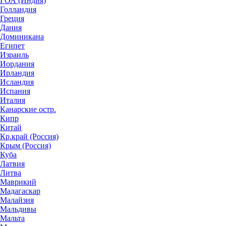
ГОА (Индия)
Голландия
Греция
Дания
Доминикана
Египет
Израиль
Иордания
Ирландия
Исландия
Испания
Италия
Канарские остр.
Кипр
Китай
Кр.край (Россия)
Крым (Россия)
Куба
Латвия
Литва
Маврикий
Мадагаскар
Малайзия
Мальдивы
Мальта