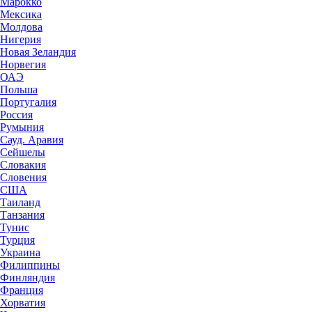
Марокко
Мексика
Молдова
Нигерия
Новая Зеландия
Норвегия
ОАЭ
Польша
Португалия
Россия
Румыния
Сауд. Аравия
Сейшелы
Словакия
Словения
США
Таиланд
Танзания
Тунис
Турция
Украина
Филиппины
Финляндия
Франция
Хорватия