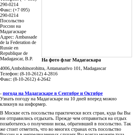
290-0214
Факс: (+7 095)
290-0214
Посольство
России на
Мадагаскаре
Адрес: Ambassade
de la Federation de
Russie en
Republique de
Madagascar, B.P.
На фото флаг Мадагаскара
4006,Ambohitsorohitra, Antananarivo 101, Madagascar
Телефон: (8-10-2612) 4-2816
Факс: (8-10-2612) 4-2642
-
погода на Мадагаскаре в Сентябре и Октябре
Узнать погоду на Мадагаскаре на 10 дней вперед можно
кликнув на информер.
В Москве есть посольства практически всех стран, куда бы Вы
ни отправились отдыхать. Прежде чем отправиться на отдых
позаботьтесь о получении визы, обративший в посольство. Так
же стоит отметить, что во многих странах есть посольство
России и в непредвиденных случаях Вы всегда можете туда