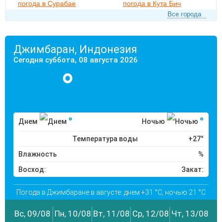
погода в Сурабае
погода в Кута Бич
Все города
Джимбаран, Индонезия
Сегодня суббота, 08 августа 2026
°
°
°
Днем
Ночью
Температура воды
+27°
Влажность
%
Восход:
Закат:
Погода в Джимбаране в августе: днем +31 °C, ночью 21 °C
Вс, 09/08
Пн, 10/08
Вт, 11/08
Ср, 12/08
Чт, 13/08
Пт