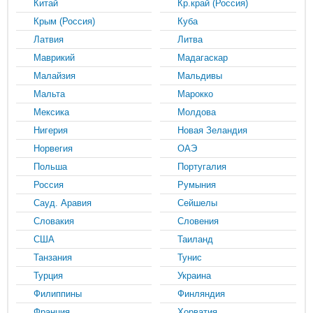
Китай
Кр.край (Россия)
Крым (Россия)
Куба
Латвия
Литва
Маврикий
Мадагаскар
Малайзия
Мальдивы
Мальта
Марокко
Мексика
Молдова
Нигерия
Новая Зеландия
Норвегия
ОАЭ
Польша
Португалия
Россия
Румыния
Сауд. Аравия
Сейшелы
Словакия
Словения
США
Таиланд
Танзания
Тунис
Турция
Украина
Филиппины
Финляндия
Франция
Хорватия