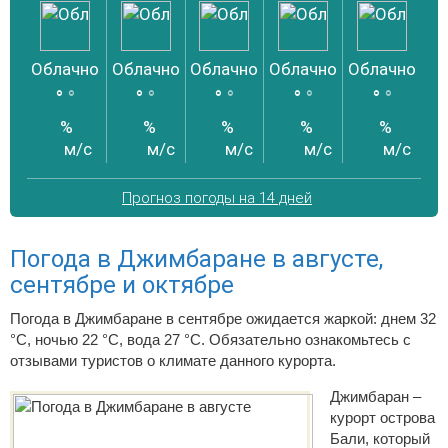
Облачно
Облачно
Облачно
Облачно
Облачно
Об
°
°
°
°
°
°
°
°
°
°
%
%
%
%
%
м/с
м/с
м/с
м/с
м/с
Прогноз погоды на 14 дней
Погода в Джимбаране в августе,
сентябре и октябре
Погода в Джимбаране в сентябре ожидается жаркой: днем 32
°C, ночью 22 °C, вода 27 °C. Обязательно ознакомьтесь с
отзывами туристов о климате данного курорта.
Джимбаран –
курорт острова
Бали, который