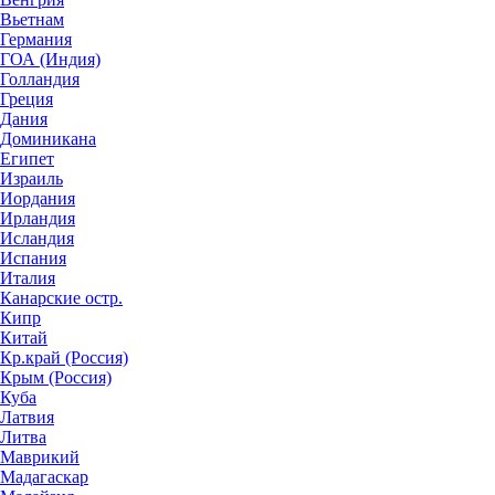
Вьетнам
Германия
ГОА (Индия)
Голландия
Греция
Дания
Доминикана
Египет
Израиль
Иордания
Ирландия
Исландия
Испания
Италия
Канарские остр.
Кипр
Китай
Кр.край (Россия)
Крым (Россия)
Куба
Латвия
Литва
Маврикий
Мадагаскар