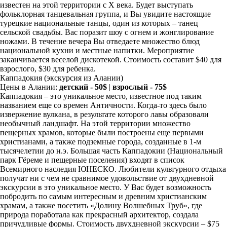
известен на этой территории с X века. Будет выступать
фольклорная танцевальная группа, и Вы увидите настоящие
турецкие национальные танцы, один из которых – танец
сельской свадьбы. Вас поразит шоу с огнем и жонглирование
ножами. В течение вечера Вы отведаете множество блюд
национальной кухни и местные напитки. Мероприятие
заканчивается веселой дискотекой. Стоимость составит $40 для
взрослого, $30 для ребенка.
Каппадокия
(экскурсия из Алании)
Цены в Алании:
детский - 50$
|
взрослый - 75$
Каппадокия – это уникальное место, известное под таким
названием еще со времен Античности. Когда-то здесь было
извержение вулкана, в результате которого лавы образовали
необычный ландшафт. На этой территории множество
пещерных храмов, которые были построены еще первыми
христианами, а также подземные города, созданные в 1-м
тысячелетии до н.э. Большая часть Каппадокии (Национальный
парк Гёреме и пещерные поселения) входят в список
Всемирного наследия ЮНЕСКО. Любители культурного отдыха
получат ни с чем не сравнимое удовольствие от двухдневной
экскурсии в это уникальное место. У Вас будет возможность
побродить по самым интересным и древним христианским
храмам, а также посетить «Долину Волшебных Труб», где
природа поработала как прекрасный архитектор, создала
причудливые формы. Стоимость двухдневной экскурсии – $75