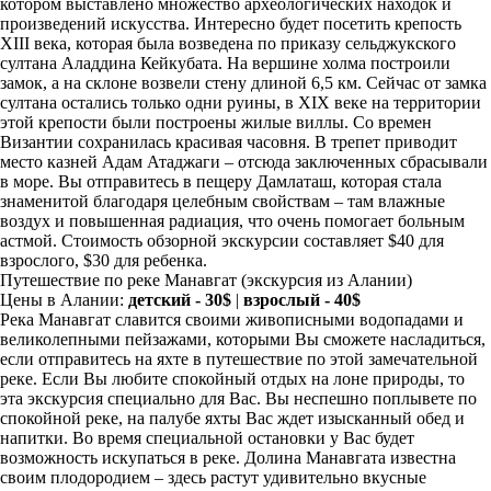
котором выставлено множество археологических находок и
произведений искусства. Интересно будет посетить крепость
XIII века, которая была возведена по приказу сельджукского
султана Аладдина Кейкубата. На вершине холма построили
замок, а на склоне возвели стену длиной 6,5 км. Сейчас от замка
султана остались только одни руины, в XIX веке на территории
этой крепости были построены жилые виллы. Со времен
Византии сохранилась красивая часовня. В трепет приводит
место казней Адам Атаджаги – отсюда заключенных сбрасывали
в море. Вы отправитесь в пещеру Дамлаташ, которая стала
знаменитой благодаря целебным свойствам – там влажные
воздух и повышенная радиация, что очень помогает больным
астмой. Стоимость обзорной экскурсии составляет $40 для
взрослого, $30 для ребенка.
Путешествие по реке Манавгат
(экскурсия из Алании)
Цены в Алании:
детский - 30$
|
взрослый - 40$
Река Манавгат славится своими живописными водопадами и
великолепными пейзажами, которыми Вы сможете насладиться,
если отправитесь на яхте в путешествие по этой замечательной
реке. Если Вы любите спокойный отдых на лоне природы, то
эта экскурсия специально для Вас. Вы неспешно поплывете по
спокойной реке, на палубе яхты Вас ждет изысканный обед и
напитки. Во время специальной остановки у Вас будет
возможность искупаться в реке. Долина Манавгата известна
своим плодородием – здесь растут удивительно вкусные