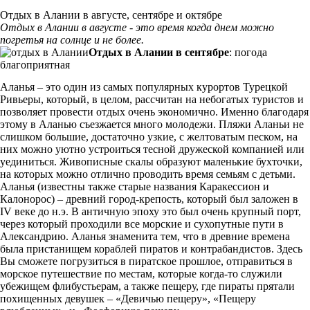
Отдых в Алании в августе, сентябре и октябре
Отдых в Алании в августе - это время когда днем можно
погретья на солнце и не более.
Отдых в Алании в сентябре
: погода
благоприятная
Аланья – это один из самых популярных курортов Турецкой
Ривьеры, который, в целом, рассчитан на небогатых туристов и
позволяет провести отдых очень экономично. Именно благодаря
этому в Аланью съезжается много молодежи. Пляжи Аланьи не
слишком большие, достаточно узкие, с желтоватым песком, на
них можно уютно устроиться тесной дружеской компанией или
уединиться. Живописные скалы образуют маленькие бухточки,
на которых можно отлично проводить время семьям с детьми.
Аланья (известны также старые названия Каракессион и
Калонорос) – древний город-крепость, который был заложен в
IV веке до н.э. В античную эпоху это был очень крупный порт,
через который проходили все морские и сухопутные пути в
Александрию. Аланья знаменита тем, что в древние времена
была пристанищем кораблей пиратов и контрабандистов. Здесь
Вы сможете погрузиться в пиратское прошлое, отправиться в
морское путешествие по местам, которые когда-то служили
убежищем флибустьерам, а также пещеру, где пираты прятали
похищенных девушек – «Девичью пещеру», «Пещеру