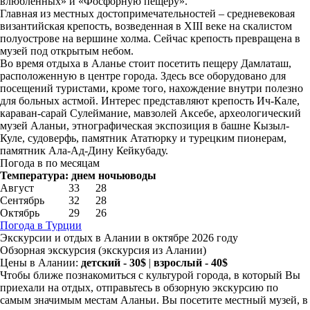
влюбленных» и «Фосфорную пещеру».
Главная из местных достопримечательностей – средневековая
византийская крепость, возведенная в XIII веке на скалистом
полуострове на вершине холма. Сейчас крепость превращена в
музей под открытым небом.
Во время отдыха в Аланье стоит посетить пещеру Дамлаташ,
расположенную в центре города. Здесь все оборудовано для
посещений туристами, кроме того, нахождение внутри полезно
для больных астмой. Интерес представляют крепость Ич-Кале,
караван-сарай Сулеймание, мавзолей Аксебе, археологический
музей Аланьи, этнографическая экспозиция в башне Кызыл-
Куле, судоверфь, памятник Ататюрку и турецким пионерам,
памятник Ала-Ад-Дину Кейкубаду.
Погода в по месяцам
Температура:
днем
ночью
воды
Август
33
28
Сентябрь
32
28
Октябрь
29
26
Погода в Турции
Экскурсии и отдых в Алании в октябре 2026 году
Обзорная экскурсия
(экскурсия из Алании)
Цены в Алании:
детский - 30$
|
взрослый - 40$
Чтобы ближе познакомиться с культурой города, в который Вы
приехали на отдых, отправьтесь в обзорную экскурсию по
самым значимым местам Аланьи. Вы посетите местный музей, в