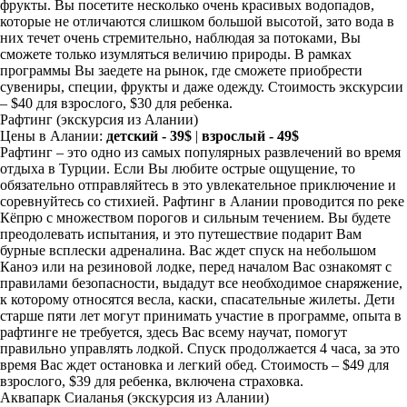
фрукты. Вы посетите несколько очень красивых водопадов,
которые не отличаются слишком большой высотой, зато вода в
них течет очень стремительно, наблюдая за потоками, Вы
сможете только изумляться величию природы. В рамках
программы Вы заедете на рынок, где сможете приобрести
сувениры, специи, фрукты и даже одежду. Стоимость экскурсии
– $40 для взрослого, $30 для ребенка.
Рафтинг
(экскурсия из Алании)
Цены в Алании:
детский - 39$
|
взрослый - 49$
Рафтинг – это одно из самых популярных развлечений во время
отдыха в Турции. Если Вы любите острые ощущение, то
обязательно отправляйтесь в это увлекательное приключение и
соревнуйтесь со стихией. Рафтинг в Алании проводится по реке
Кёпрю с множеством порогов и сильным течением. Вы будете
преодолевать испытания, и это путешествие подарит Вам
бурные всплески адреналина. Вас ждет спуск на небольшом
Каноэ или на резиновой лодке, перед началом Вас ознакомят с
правилами безопасности, выдадут все необходимое снаряжение,
к которому относятся весла, каски, спасательные жилеты. Дети
старше пяти лет могут принимать участие в программе, опыта в
рафтинге не требуется, здесь Вас всему научат, помогут
правильно управлять лодкой. Спуск продолжается 4 часа, за это
время Вас ждет остановка и легкий обед. Стоимость – $49 для
взрослого, $39 для ребенка, включена страховка.
Аквапарк Сиаланья
(экскурсия из Алании)