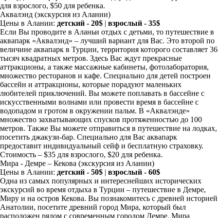
для взрослого, $50 для ребенка.
Аквалэнд
(экскурсия из Алании)
Цены в Алании:
детский - 20$
|
взрослый - 35$
Если Вы проводите в Аланьи отдых с детьми, то путешествие в
аквапарк «Аквалэнд» – лучший вариант для Вас. Это второй по
величине аквапарк в Турции, территория которого составляет 36
тысяч квадратных метров. Здесь Вас ждут прекрасные
аттракционы, а также массажные кабинеты, фотолаборатория,
множество ресторанов и кафе. Специально для детей построен
бассейн и аттракционы, которые порадуют маленьких
любителей приключений. Вы можете поплавать в бассейне с
искусственными волнами или провести время в бассейне с
водопадом и гротом в окружении пальм. В «Аквалэнде»
множество захватывающих спусков протяженностью до 100
метров. Также Вы можете отправиться в путешествие на лодках,
посетить джакузи-бар. Специально для Вас аквапарк
предоставит индивидуальный сейф и бесплатную страховку.
Стоимость – $35 для взрослого, $20 для ребенка.
Мира - Демре – Кекова
(экскурсия из Алании)
Цены в Алании:
детский - 50$
|
взрослый - 60$
Одна из самых популярных и интереснейших исторических
экскурсий во время отдыха в Турции – путешествие в Демре,
Миру и на остров Кекова. Вы познакомитесь с древней историей
Анатолии, посетите древний город Мира, который был
расположен рядом с современным городом Демре. Мира