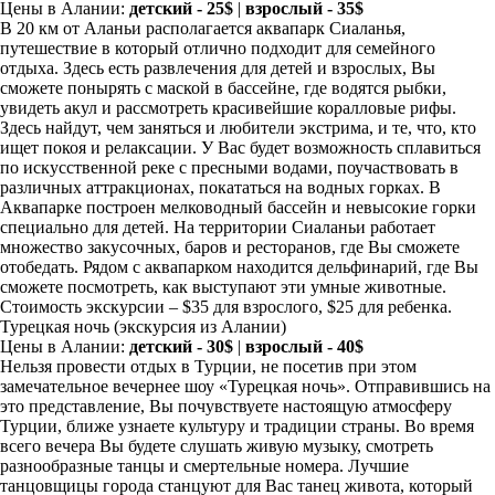
Цены в Алании:
детский - 25$
|
взрослый - 35$
В 20 км от Аланьи располагается аквапарк Сиаланья,
путешествие в который отлично подходит для семейного
отдыха. Здесь есть развлечения для детей и взрослых, Вы
сможете понырять с маской в бассейне, где водятся рыбки,
увидеть акул и рассмотреть красивейшие коралловые рифы.
Здесь найдут, чем заняться и любители экстрима, и те, что, кто
ищет покоя и релаксации. У Вас будет возможность сплавиться
по искусственной реке с пресными водами, поучаствовать в
различных аттракционах, покататься на водных горках. В
Аквапарке построен мелководный бассейн и невысокие горки
специально для детей. На территории Сиаланьи работает
множество закусочных, баров и ресторанов, где Вы сможете
отобедать. Рядом с аквапарком находится дельфинарий, где Вы
сможете посмотреть, как выступают эти умные животные.
Стоимость экскурсии – $35 для взрослого, $25 для ребенка.
Турецкая ночь
(экскурсия из Алании)
Цены в Алании:
детский - 30$
|
взрослый - 40$
Нельзя провести отдых в Турции, не посетив при этом
замечательное вечернее шоу «Турецкая ночь». Отправившись на
это представление, Вы почувствуете настоящую атмосферу
Турции, ближе узнаете культуру и традиции страны. Во время
всего вечера Вы будете слушать живую музыку, смотреть
разнообразные танцы и смертельные номера. Лучшие
танцовщицы города станцуют для Вас танец живота, который