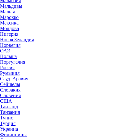
Малайзия
Мальдивы
Мальта
Марокко
Мексика
Молдова
Нигерия
Новая Зеландия
Норвегия
ОАЭ
Польша
Португалия
Россия
Румыния
Сауд. Аравия
Сейшелы
Словакия
Словения
США
Таиланд
Танзания
Тунис
Турция
Украина
Филиппины