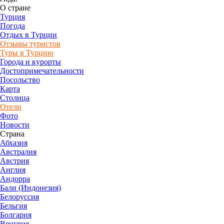
О стране
Турция
Погода
Отдых в Турции
Отзывы туристов
Туры в Турцию
Города и курорты
Достопримечательности
Посольство
Карта
Столица
Отели
Фото
Новости
Страна
Абхазия
Австралия
Австрия
Англия
Андорра
Бали (Индонезия)
Белоруссия
Бельгия
Болгария
Венгрия