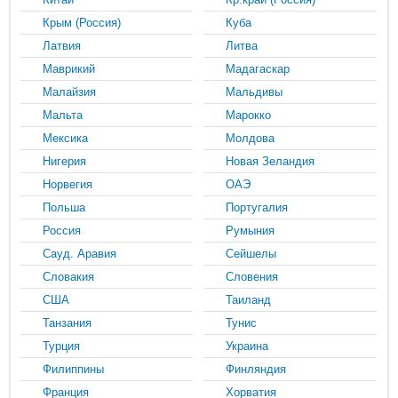
Крым (Россия)
Куба
Латвия
Литва
Маврикий
Мадагаскар
Малайзия
Мальдивы
Мальта
Марокко
Мексика
Молдова
Нигерия
Новая Зеландия
Норвегия
ОАЭ
Польша
Португалия
Россия
Румыния
Сауд. Аравия
Сейшелы
Словакия
Словения
США
Таиланд
Танзания
Тунис
Турция
Украина
Филиппины
Финляндия
Франция
Хорватия