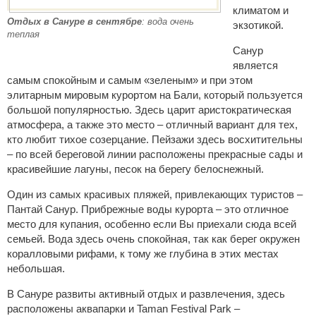
климатом и
Отдых в Сануре в сентябре
: вода очень
экзотикой.
теплая
Санур
является
самым спокойным и самым «зеленым» и при этом
элитарным мировым курортом на Бали, который пользуется
большой популярностью. Здесь царит аристократическая
атмосфера, а также это место – отличный вариант для тех,
кто любит тихое созерцание. Пейзажи здесь восхитительны
– по всей береговой линии расположены прекрасные сады и
красивейшие лагуны, песок на берегу белоснежный.
Один из самых красивых пляжей, привлекающих туристов –
Пантай Санур. Прибрежные воды курорта – это отличное
место для купания, особенно если Вы приехали сюда всей
семьей. Вода здесь очень спокойная, так как берег окружен
коралловыми рифами, к тому же глубина в этих местах
небольшая.
В Сануре развиты активный отдых и развлечения, здесь
расположены аквапарки и Taman Festival Park –