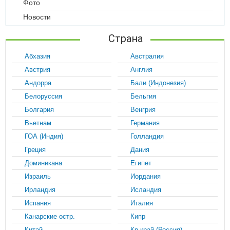
Фото
Новости
Страна
Абхазия
Австралия
Австрия
Англия
Андорра
Бали (Индонезия)
Белоруссия
Бельгия
Болгария
Венгрия
Вьетнам
Германия
ГОА (Индия)
Голландия
Греция
Дания
Доминикана
Египет
Израиль
Иордания
Ирландия
Исландия
Испания
Италия
Канарские остр.
Кипр
Китай
Кр.край (Россия)