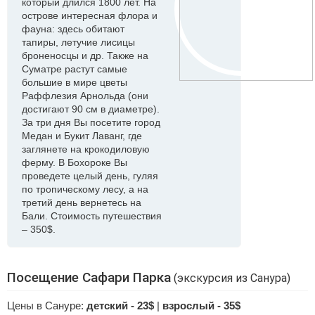
который длился 1800 лет. На
острове интересная флора и
фауна: здесь обитают
тапиры, летучие лисицы
броненосцы и др. Также на
Суматре растут самые
большие в мире цветы
Раффлезия Арнольда (они
достигают 90 см в диаметре).
За три дня Вы посетите город
Медан и Букит Лаванг, где
заглянете на крокодиловую
ферму. В Бохороке Вы
проведете целый день, гуляя
по тропическому лесу, а на
третий день вернетесь на
Бали. Стоимость путешествия
– 350$.
Посещение Сафари Парка
(экскурсия из Санура)
Цены в Сануре:
детский - 23$
|
взрослый - 35$