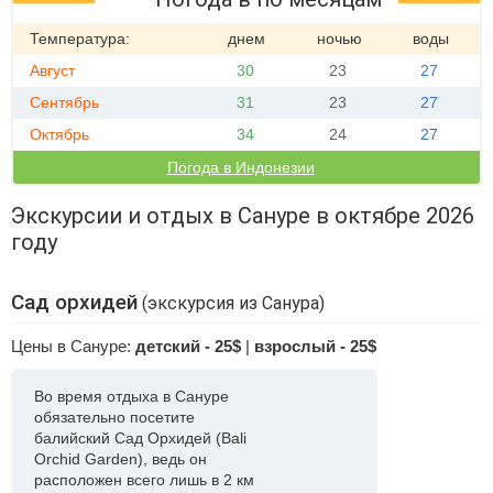
Температура:
днем
ночью
воды
Август
30
23
27
Сентябрь
31
23
27
Октябрь
34
24
27
Погода в Индонезии
Экскурсии и отдых в Сануре в октябре 2026
году
Сад орхидей
(экскурсия из Санура)
Цены в Сануре:
детский - 25$
|
взрослый - 25$
Во время отдыха в Сануре
обязательно посетите
балийский Сад Орхидей (Bali
Orchid Garden), ведь он
расположен всего лишь в 2 км