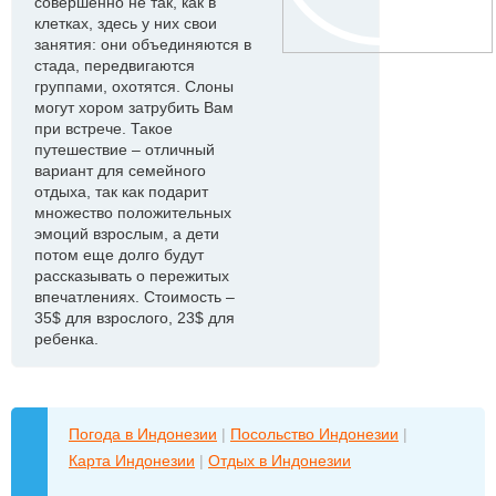
совершенно не так, как в
клетках, здесь у них свои
занятия: они объединяются в
стада, передвигаются
группами, охотятся. Слоны
могут хором затрубить Вам
при встрече. Такое
путешествие – отличный
вариант для семейного
отдыха, так как подарит
множество положительных
эмоций взрослым, а дети
потом еще долго будут
рассказывать о пережитых
впечатлениях. Стоимость –
35$ для взрослого, 23$ для
ребенка.
Погода в Индонезии
|
Посольство Индонезии
|
Карта Индонезии
|
Отдых в Индонезии