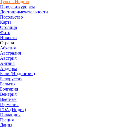
Туры в Индию
Города и курорты
Достопримечательности
Посольство
Карта
Столица
Фото
Новости
Страна
Абхазия
Австралия
Австрия
Англия
Андорра
Бали (Индонезия)
Белоруссия
Бельгия
Болгария
Венгрия
Вьетнам
Германия
ГОА (Индия)
Голландия
Греция
Дания