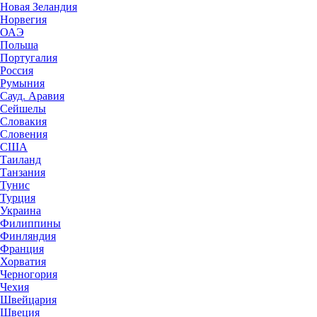
Новая Зеландия
Норвегия
ОАЭ
Польша
Португалия
Россия
Румыния
Сауд. Аравия
Сейшелы
Словакия
Словения
США
Таиланд
Танзания
Тунис
Турция
Украина
Филиппины
Финляндия
Франция
Хорватия
Черногория
Чехия
Швейцария
Швеция