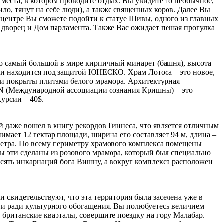
 места, в котором проводите отдых. Вы увидите то необычное,
ило, тянут на себе люди), а также священных коров. Далее Вы
 центре Вы сможете подойти к статуе Шивы, одного из главных
дворец и Дом парламента. Также Вас ожидает пешая прогулка
то самый большой в мире кирпичный минарет (башня), высота
м и находится под защитой ЮНЕСКО. Храм Лотоса – это новое,
ужи покрыты плитами белого мрамора. Архитектурная
CON (Международной ассоциации сознания Кришны) – это
урсии – 40$.
 даже вошел в книгу рекордов Гиннеса, что является отличным
нимает 12 гектар площади, ширина его составляет 94 м, длина –
 метра. По всему периметру храмового комплекса помещены
ы эти сделаны из розового мрамора, который был специально
есять инкарнаций бога Вишну, а вокруг комплекса расположен
 свидетельствуют, что эта территория была заселена уже в
дии ради культурного обогащения. Вы полюбуетесь величием
британские кварталы, совершите поездку на гору Малабар.