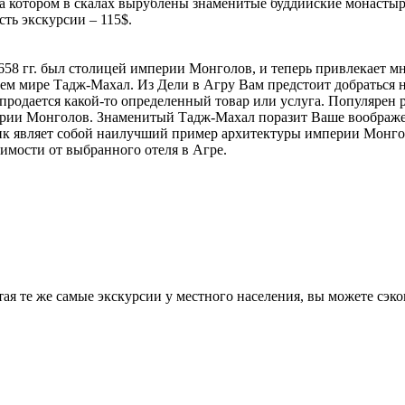
 на котором в скалах вырублены знаменитые буддийские монаст
сть экскурсии – 115$.
 1658 гг. был столицей империи Монголов, и теперь привлекает
сем мире Тадж-Махал. Из Дели в Агру Вам предстоит добраться н
е продается какой-то определенный товар или услуга. Популяре
ерии Монголов. Знаменитый Тадж-Махал поразит Ваше воображен
ик являет собой наилучший пример архитектуры империи Монгол
исимости от выбранного отеля в Агре.
ая те же самые экскурсии у местного населения, вы можете сэко