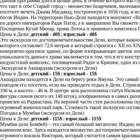
Данная программа длится целый день, в течение которого Вы гл
что таит в себе Старый город – множество базарчиков, маленьки
посетите мечеть Джама Масджид, построенную в 1656 году, и и
богов Индии. На территории Нью-Дели находится монумент «В
по дороге императоров Радж Патху, а в завершении Вы сможете 
Посещение Кутаб Минар, храма Лотоса и храмового комплекс
Цены в Дели:
детский - 40$
|
взрослый - 40$
Это экскурсия по достопримечательностям Дели, которые важно
которого составляет 72,6 метров и который строился с XII по 
невероятно красивое здание, по форме изображающее цветок лот
уникальность данного храма заключается в том, что в его ко
индуистский комплекс, посвященный Радхе и Кришне, один из 
Экскурсия в Акшардхам
(экскурсия из Дели)
Цены в Дели:
детский - 15$
|
взрослый - 15$
Акшардхам находится в Дели на берегу реки Ямуны. Это самый 
поводом его посетить, если вы проводите отдых в Дели. Строилс
106 м, а высота – 46 м. В центре зала расположена статуя Нил
фигуры слонов (всего их 148 штук), изображенных в самых раз
привезен из Раджастана. На верхней части стен расположены ск
огромный живописный парк. Стоимость такой экскурсии состав
Поездка в Мумбаи
(экскурсия из Дели)
Цены в Дели:
детский - 115$
|
взрослый - 115$
Мумбаи (или Бомбей) – это самый большой мегаполис Индии, ист
каменном веке. Здесь находится множество достопримечательно
огромного вокзала Виктория, который считается самым красивы