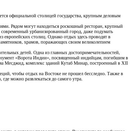
яется официальной столицей государства, крупным деловым
ниями. Рядом могут находиться роскошный ресторан, крупный
о современный урбанизированный город, даже подумать
из европейских столиц. Однако отдых здесь проводят в
 памятников, храмов, поражающих своим великолепием
ительных детей. Одна из главных достопримечательностей,
 монумент «Ворота Индии», посвященный индийцам, погибшим в
ама Месджид, комплекс зданий Кутаб Минар, построенный в XII
еций, чтобы отдых на Востоке не прошел бесследно. Также в
 где можно развлекаться до самого утра.