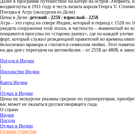
Далее в программе путешествие на катере на остров Элефанта,
воздвигнуты в 1911 году в честь визита короля Георга V. Стоимо
Поездка в Агру
(экскурсия из Дели)
Цены в Дели:
детский - 225$
|
взрослый - 225$
Агра – это город на севере Индии, который в период с 1528 по
увидеть сооружения этой эпохи, в частности – знаменитый во в
понравится прогулка по «старому рынку», где на каждой улочк
форт, который служил резиденцией правителей во времена имп
белоснежно мрамора и считается символом любви. Этот памятн
на два дня с переездом на автомобилях – от 255$ до 480$, в зав
Погода в Индии
|
Посольство Индии
|
Карта Индии
|
Отдых в Индии
Цены на экскурсии указаны средние по туроператорам, приобрет
вас может не оказаться русскоговорящего гида.
О стране
Индия
Погода
Отдых в Индии
Отзывы туристов