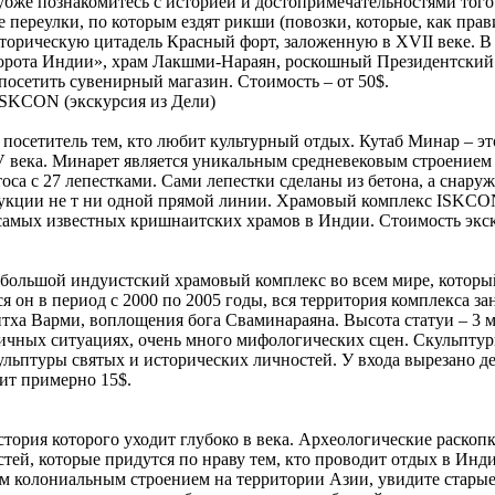
убже познакомитесь с историей и достопримечательностями того
е переулки, по которым ездят рикши (повозки, которые, как прав
сторическую цитадель Красный форт, заложенную в XVII веке. В
орота Индии», храм Лакшми-Нараян, роскошный Президентский 
посетить сувенирный магазин. Стоимость – от 50$.
а ISKCON
(экскурсия из Дели)
 посетитель тем, кто любит культурный отдых. Кутаб Минар – э
XIV века. Минарет является уникальным средневековым строение
оса с 27 лепестками. Сами лепестки сделаны из бетона, а снар
нструкции не т ни одной прямой линии. Храмовый комплекс ISK
самых известных кришнаитских храмов в Индии. Стоимость экск
большой индуистский храмовый комплекс во всем мире, который
я он в период с 2000 по 2005 годы, вся территория комплекса за
кантха Варми, воплощения бога Сваминараяна. Высота статуи – 3
личных ситуациях, очень много мифологических сцен. Скульптур
ульптуры святых и исторических личностей. У входа вырезано д
ит примерно 15$.
ория которого уходит глубоко в века. Археологические раскопки
стей, которые придутся по нраву тем, кто проводит отдых в Ин
м колониальным строением на территории Азии, увидите старые 