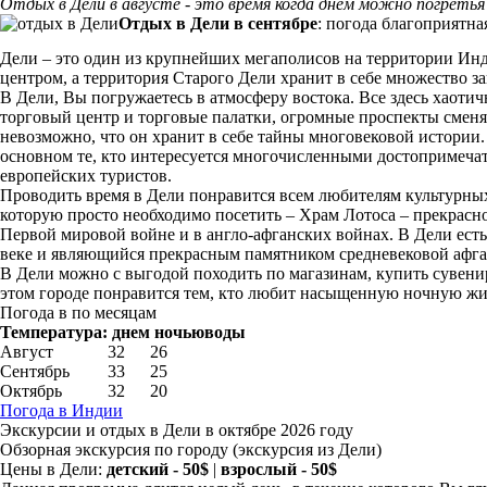
Отдых в Дели в августе - это время когда днем можно погретья н
Отдых в Дели в сентябре
: погода благоприятна
Дели – это один из крупнейших мегаполисов на территории Ин
центром, а территория Старого Дели хранит в себе множество з
В Дели, Вы погружаетесь в атмосферу востока. Все здесь хаот
торговый центр и торговые палатки, огромные проспекты сменя
невозможно, что он хранит в себе тайны многовековой истории.
основном те, кто интересуется многочисленными достопримеча
европейских туристов.
Проводить время в Дели понравится всем любителям культурных 
которую просто необходимо посетить – Храм Лотоса – прекрас
Первой мировой войне и в англо-афганских войнах. В Дели есть
веке и являющийся прекрасным памятником средневековой афга
В Дели можно с выгодой походить по магазинам, купить сувени
этом городе понравится тем, кто любит насыщенную ночную жизн
Погода в по месяцам
Температура:
днем
ночью
воды
Август
32
26
Сентябрь
33
25
Октябрь
32
20
Погода в Индии
Экскурсии и отдых в Дели в октябре 2026 году
Обзорная экскурсия по городу
(экскурсия из Дели)
Цены в Дели:
детский - 50$
|
взрослый - 50$