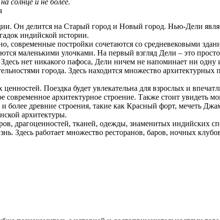
а солнце и не более.
я
дии. Он делится на Старый город и Новый город. Нью-Дели явл
агадок индийской истории.
ично, современные постройки сочетаются со средневековыми зда
ются маленькими улочками. На первый взгляд Дели – это прост
 Здесь нет никакого пафоса, Дели ничем не напоминает ни одну 
тельностями города. Здесь находится множество архитектурных
ценностей. Поездка будет увлекательна для взрослых и впечатл
ное современное архитектурное строение. Также стоит увидеть
 и более древние строения, такие как Красный форт, мечеть Дж
нской архитектуры.
ров, драгоценностей, тканей, одежды, знаменитых индийских сп
ь. Здесь работает множество ресторанов, баров, ночных клубов,