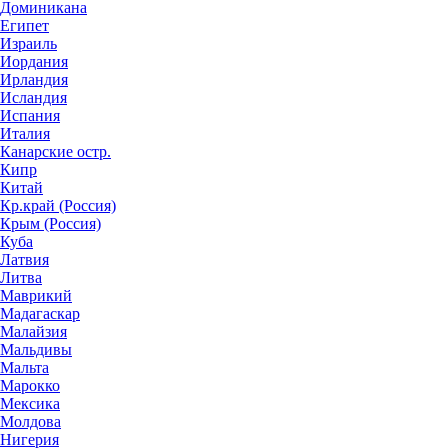
Доминикана
Египет
Израиль
Иордания
Ирландия
Исландия
Испания
Италия
Канарские остр.
Кипр
Китай
Кр.край (Россия)
Крым (Россия)
Куба
Латвия
Литва
Маврикий
Мадагаскар
Малайзия
Мальдивы
Мальта
Марокко
Мексика
Молдова
Нигерия