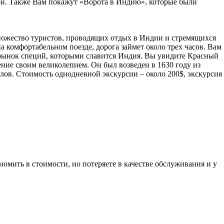
ыри. Также Вам покажут «Ворота в Индию», которые были
 множество туристов, проводящих отдых в Индии и стремящихся
а комфортабельном поезде, дорога займет около трех часов. Вам
н рынок специй, которыми славится Индия. Вы увидите Красный
ие своим великолепием. Он был возведен в 1630 году из
ов. Стоимость однодневной экскурсии – около 200$, экскурсия
номить в стоимости, но потеряете в качестве обслуживания и у