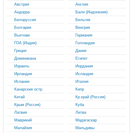
Австрия
Англия
Андорра
Бали (Индонезия)
Белоруссия
Бельгия
Болгария
Венгрия
Вьетнам
Германия
ГОА (Индия)
Голландия
Греция
Дания
Доминикана
Египет
Израиль
Иордания
Ирландия
Исландия
Испания
Италия
Канарские остр.
Кипр
Китай
Кр.край (Россия)
Крым (Россия)
Куба
Латвия
Литва
Маврикий
Мадагаскар
Малайзия
Мальдивы