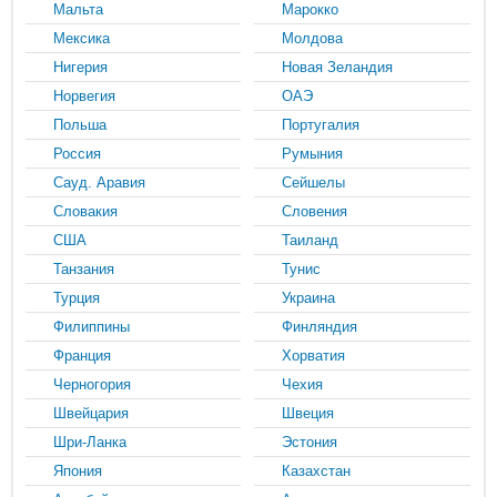
Мальта
Марокко
Мексика
Молдова
Нигерия
Новая Зеландия
Норвегия
ОАЭ
Польша
Португалия
Россия
Румыния
Сауд. Аравия
Сейшелы
Словакия
Словения
США
Таиланд
Танзания
Тунис
Турция
Украина
Филиппины
Финляндия
Франция
Хорватия
Черногория
Чехия
Швейцария
Швеция
Шри-Ланка
Эстония
Япония
Казахстан