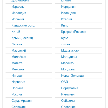
Доминикана
Египет
Израиль
Иордания
Ирландия
Исландия
Испания
Италия
Канарские остр.
Кипр
Китай
Кр.край (Россия)
Крым (Россия)
Куба
Латвия
Литва
Маврикий
Мадагаскар
Малайзия
Мальдивы
Мальта
Марокко
Мексика
Молдова
Нигерия
Новая Зеландия
Норвегия
ОАЭ
Польша
Португалия
Россия
Румыния
Сауд. Аравия
Сейшелы
Словакия
Словения